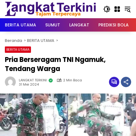
Langsung
ke
konten
BERITA UTAMA
SUMUT
LANGKAT
PREDIKSI BOLA
Beranda
BERITA UTAMA
BERITA UTAMA
Pria Berseragam TNI Ngamuk,
Tendang Warga
LANGKAT TERKINI
2 Min Baca
31 Mei 2024