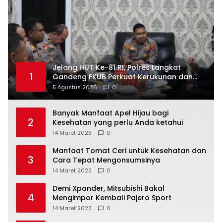
Jelang HUT Ke-81 RI, Polres Langkat
1
Gandeng FKUB Perkuat Kerukunan dan
Kamtibmas
5 Agustus 2026
0
Banyak Manfaat Apel Hijau bagi
2
Kesehatan yang perlu Anda ketahui
14 Maret 2023
0
Manfaat Tomat Ceri untuk Kesehatan dan
3
Cara Tepat Mengonsumsinya
14 Maret 2023
0
Demi Xpander, Mitsubishi Bakal
4
Mengimpor Kembali Pajero Sport
14 Maret 2023
0