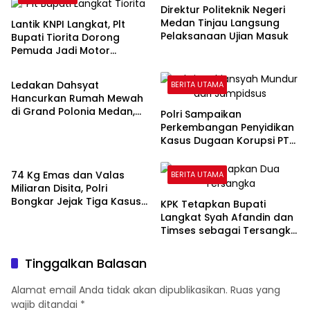
Direktur Politeknik Negeri
Medan Tinjau Langsung
Lantik KNPI Langkat, Plt
Pelaksanaan Ujian Masuk
Bupati Tiorita Dorong
Pemuda Jadi Motor
BERITA UTAMA
Kemajuan Daerah
Ledakan Dahsyat
BERITA UTAMA
Hancurkan Rumah Mewah
di Grand Polonia Medan,
Polri Sampaikan
Empat Orang Masih Dicari
Perkembangan Penyidikan
Kasus Dugaan Korupsi PT
BERITA UTAMA
ASABRI, Eks Jampidsus
Ditetapkan Tersangka
74 Kg Emas dan Valas
BERITA UTAMA
Miliaran Disita, Polri
Bongkar Jejak Tiga Kasus
KPK Tetapkan Bupati
Korupsi
Langkat Syah Afandin dan
Timses sebagai Tersangka
Suap Proyek
Tinggalkan Balasan
Alamat email Anda tidak akan dipublikasikan.
Ruas yang
wajib ditandai
*