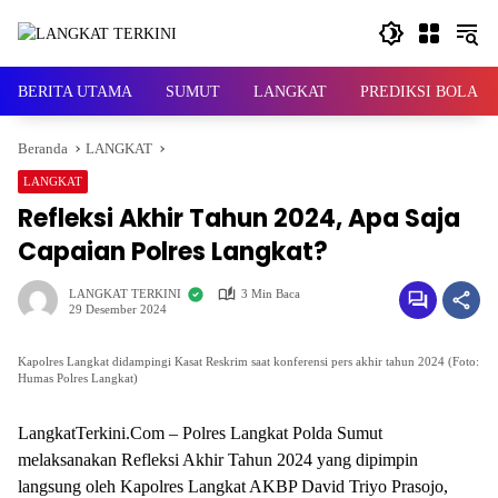
Langsung
ke
konten
BERITA UTAMA
SUMUT
LANGKAT
PREDIKSI BOLA
Beranda
LANGKAT
LANGKAT
Refleksi Akhir Tahun 2024, Apa Saja
Capaian Polres Langkat?
LANGKAT TERKINI
3 Min Baca
29 Desember 2024
Kapolres Langkat didampingi Kasat Reskrim saat konferensi pers akhir tahun 2024 (Foto:
Humas Polres Langkat)
LangkatTerkini.Com – Polres Langkat Polda Sumut
melaksanakan Refleksi Akhir Tahun 2024 yang dipimpin
langsung oleh Kapolres Langkat AKBP David Triyo Prasojo,