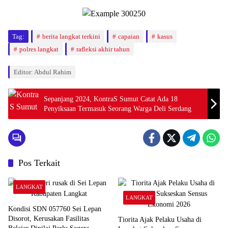
Tag:
berita langkat terkini
capaian
kasus
polres langkat
rafleksi akhir tahun
Editor: Abdul Rahim
Sepanjang 2024, KontraS Sumut Catat Ada 18
Penyiksaan Termasuk Seorang Warga Deli Serdang
Pos Terkait
LANGKAT
LANGKAT
Kondisi SDN 057760 Sei Lepan
Disorot, Kerusakan Fasilitas
Tiorita Ajak Pelaku Usaha di