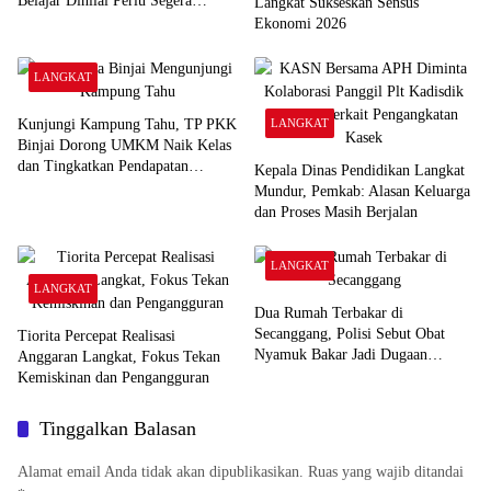
Belajar Dinilai Perlu Segera
Langkat Sukseskan Sensus
Ditangani
Ekonomi 2026
LANGKAT
Kunjungi Kampung Tahu, TP PKK
LANGKAT
Binjai Dorong UMKM Naik Kelas
dan Tingkatkan Pendapatan
Kepala Dinas Pendidikan Langkat
Keluarga
Mundur, Pemkab: Alasan Keluarga
dan Proses Masih Berjalan
LANGKAT
LANGKAT
Dua Rumah Terbakar di
Secanggang, Polisi Sebut Obat
Tiorita Percepat Realisasi
Nyamuk Bakar Jadi Dugaan
Anggaran Langkat, Fokus Tekan
Pemicu
Kemiskinan dan Pengangguran
Tinggalkan Balasan
Alamat email Anda tidak akan dipublikasikan.
Ruas yang wajib ditandai