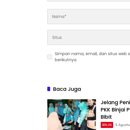
Simpan nama, email, dan situs web 
berikutnya.
Baca Juga
Jelang Pen
PKK Binjai
Bibit
BINJAI
5 Agust