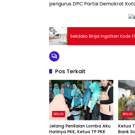
pengurus DPC Partai Demokrat Kota B
Sekdako Binjai Ingatkan Kode E
Pos Terkait
BINJAI
BINJAI
Jelang Penilaian Lomba Aku
Ketua T
Hatinya PKK, Ketua TP PKK
Bank S