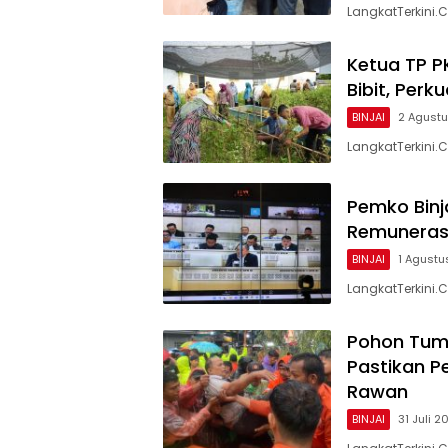
LangkatTerkini.
Ketua TP P
Bibit, Per
BINJAI
2 Agust
LangkatTerkini.
Pemko Binja
Remunerasi
BINJAI
1 Agustu
LangkatTerkini.
Pohon Tumb
Pastikan P
Rawan
BINJAI
31 Juli 2