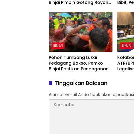
Binjai Pimpin Gotong Royong
Bibit, 
Percantik Rumah Bibit
Pangan
BINJAI
BINJAI
Pohon Tumbang Lukai
Kolabo
Pedagang Bakso, Pemko
ATR/BPN
Binjai Pastikan Penanganan
Legalis
Medis dan Evaluasi Pohon
Rawan
Tinggalkan Balasan
Alamat email Anda tidak akan dipublikasi