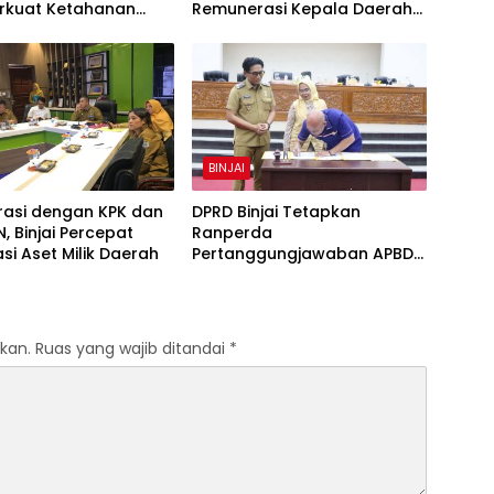
Perkuat Ketahanan
Remunerasi Kepala Daerah
 Keluarga
hingga Dana Bagi Hasil
BINJAI
rasi dengan KPK dan
DPRD Binjai Tetapkan
, Binjai Percepat
Ranperda
asi Aset Milik Daerah
Pertanggungjawaban APBD
2025, Wakil Wali Kota
Tekankan Transparansi
Keuangan
kan.
Ruas yang wajib ditandai
*