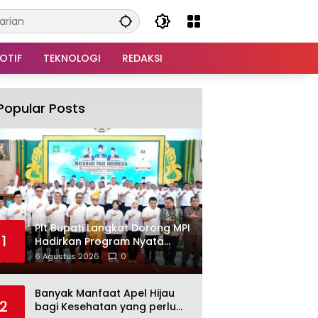
OTIF
TEKNOLOGI
REDAKSI
Popular Posts
Plt Bupati Langkat Dorong MPI
1
Hadirkan Program Nyata
untuk Masyarakat
6 Agustus 2026
0
Banyak Manfaat Apel Hijau
2
bagi Kesehatan yang perlu