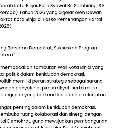
ah Kota Binjai, Putri Syawal Br. Sembiring, S.E.
kercab) Tahun 2026 yang digelar oleh Dewan
krat Kota Binjai di Posko Pemenangan Partai
2026).
ang Bersama Demokrat, Sukseskan Program
htera.”
l membacakan sambutan Wali Kota Binjai yang
i politik dalam kehidupan demokrasi.
litik memiliki peran strategis sebagai sarana
wadah penyalur aspirasi rakyat, serta mitra
ngunan yang berkeadilan dan berkelanjutan.
 sangat penting dalam kehidupan demokrasi.
membuka ruang kolaborasi dan sinergi dengan
Partai Demokrat, guna mewujudkan pembangunan
gan masyarakat luas,” ujar Putri Syawal saat