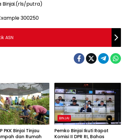
injai.(rls/putra)
tik ASN
BINJAI
P PKK Binjai Tinjau
Pemko Binjai Ikuti Rapat
ampah dan Rumah
Komisi II DPR RI, Bahas