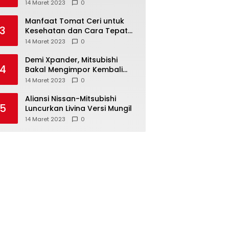
Anda ketahui
14 Maret 2023
0
Manfaat Tomat Ceri untuk
3
Kesehatan dan Cara Tepat
Mengonsumsinya
14 Maret 2023
0
Demi Xpander, Mitsubishi
4
Bakal Mengimpor Kembali
Pajero Sport
14 Maret 2023
0
Aliansi Nissan-Mitsubishi
5
Luncurkan Livina Versi Mungil
14 Maret 2023
0