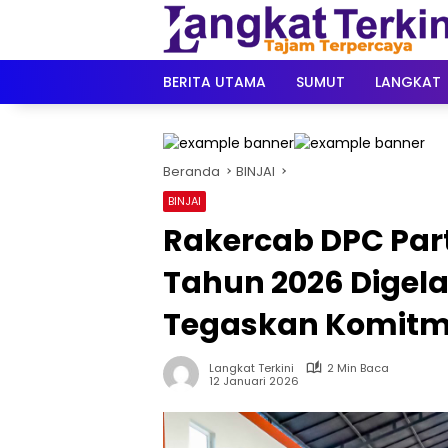
Langsung
ke
konten
BERITA UTAMA
SUMUT
LANGKAT
Beranda
BINJAI
BINJAI
Rakercab DPC Part
Tahun 2026 Digela
Tegaskan Komitme
Langkat Terkini
2 Min Baca
12 Januari 2026