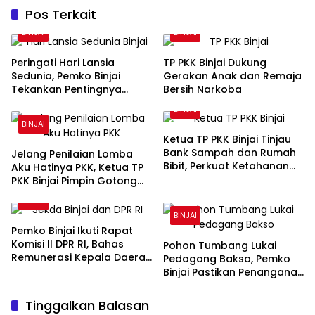
Pos Terkait
BINJAI
BINJAI
Peringati Hari Lansia
TP PKK Binjai Dukung
Sedunia, Pemko Binjai
Gerakan Anak dan Remaja
Tekankan Pentingnya
Bersih Narkoba
Penghormatan dan
BINJAI
Perhatian kepada Lansia
BINJAI
Ketua TP PKK Binjai Tinjau
Bank Sampah dan Rumah
Jelang Penilaian Lomba
Bibit, Perkuat Ketahanan
Aku Hatinya PKK, Ketua TP
Pangan Keluarga
PKK Binjai Pimpin Gotong
Royong Percantik Rumah
BINJAI
Bibit
BINJAI
Pemko Binjai Ikuti Rapat
Komisi II DPR RI, Bahas
Pohon Tumbang Lukai
Remunerasi Kepala Daerah
Pedagang Bakso, Pemko
hingga Dana Bagi Hasil
Binjai Pastikan Penanganan
Medis dan Evaluasi Pohon
Rawan
Tinggalkan Balasan