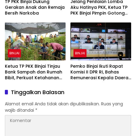
TP PKK Binjai Dukung
Jelang Penilaian Lomba
Gerakan Anak dan Remaja
Aku Hatinya PKK, Ketua TP
Bersih Narkoba
PKK Binjai Pimpin Gotong
Royong Percantik Rumah
Bibit
BINJAI
BINJAI
Ketua TP PKK Binjai Tinjau
Pemko Binjai Ikuti Rapat
Bank Sampah dan Rumah
Komisi II DPR RI, Bahas
Bibit, Perkuat Ketahanan
Remunerasi Kepala Daerah
Pangan Keluarga
hingga Dana Bagi Hasil
Tinggalkan Balasan
Alamat email Anda tidak akan dipublikasikan.
Ruas yang
wajib ditandai
*