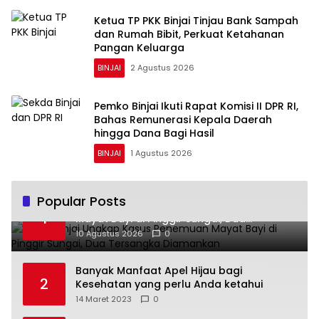
Ketua TP PKK Binjai Tinjau Bank Sampah
dan Rumah Bibit, Perkuat Ketahanan
Pangan Keluarga
BINJAI
2 Agustus 2026
Pemko Binjai Ikuti Rapat Komisi II DPR RI,
Bahas Remunerasi Kepala Daerah
hingga Dana Bagi Hasil
BINJAI
1 Agustus 2026
Popular Posts
Polres Binjai Ungkap Kasus Penemuan
1
Mayat Bayi di Pinggir Sungai, Dua
Tersangka Diamankan
10 Agustus 2026
0
Banyak Manfaat Apel Hijau bagi
2
Kesehatan yang perlu Anda ketahui
14 Maret 2023
0