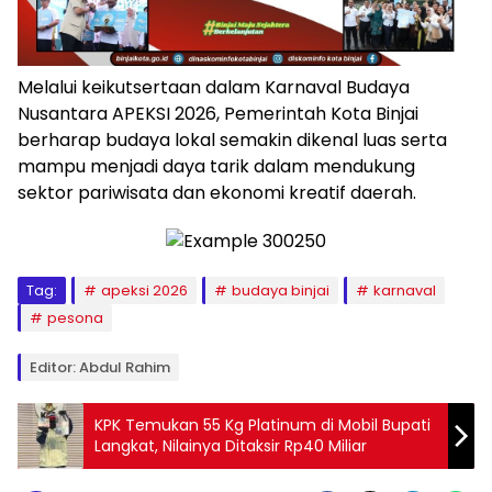
Melalui keikutsertaan dalam Karnaval Budaya
Nusantara APEKSI 2026, Pemerintah Kota Binjai
berharap budaya lokal semakin dikenal luas serta
mampu menjadi daya tarik dalam mendukung
sektor pariwisata dan ekonomi kreatif daerah.
Tag:
apeksi 2026
budaya binjai
karnaval
pesona
Editor: Abdul Rahim
KPK Temukan 55 Kg Platinum di Mobil Bupati
Langkat, Nilainya Ditaksir Rp40 Miliar