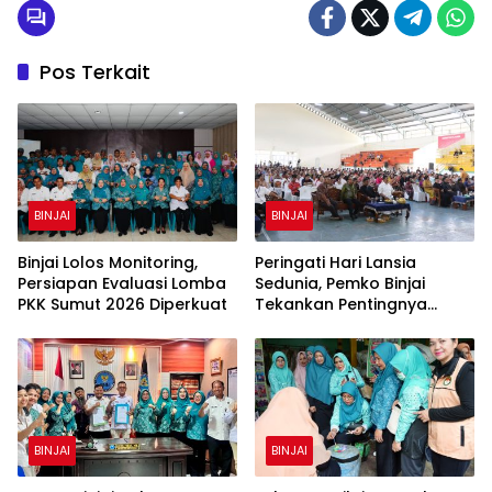
Pos Terkait
BINJAI
BINJAI
Binjai Lolos Monitoring,
Peringati Hari Lansia
Persiapan Evaluasi Lomba
Sedunia, Pemko Binjai
PKK Sumut 2026 Diperkuat
Tekankan Pentingnya
Penghormatan dan
Perhatian kepada Lansia
BINJAI
BINJAI