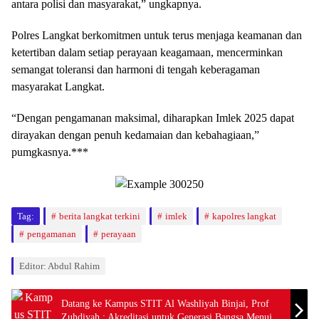
antara polisi dan masyarakat,” ungkapnya.
Polres Langkat berkomitmen untuk terus menjaga keamanan dan
ketertiban dalam setiap perayaan keagamaan, mencerminkan
semangat toleransi dan harmoni di tengah keberagaman
masyarakat Langkat.
“Dengan pengamanan maksimal, diharapkan Imlek 2025 dapat
dirayakan dengan penuh kedamaian dan kebahagiaan,”
pumgkasnya.***
Tag:
berita langkat terkini
imlek
kapolres langkat
pengamanan
perayaan
Editor: Abdul Rahim
Datang ke Kampus STIT Al Washliyah Binjai, Prof
Zuhdiyah : Akreditasi untuk Generasi Bangsa Menuju