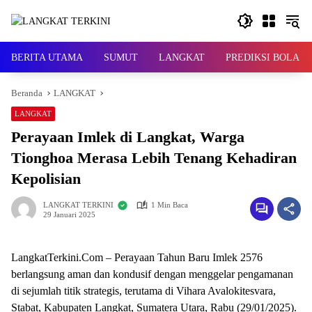
Langsung
ke
konten
BERITA UTAMA
SUMUT
LANGKAT
PREDIKSI BOLA
Beranda
LANGKAT
LANGKAT
Perayaan Imlek di Langkat, Warga
Tionghoa Merasa Lebih Tenang Kehadiran
Kepolisian
LANGKAT TERKINI
1 Min Baca
29 Januari 2025
LangkatTerkini.Com – Perayaan Tahun Baru Imlek 2576
berlangsung aman dan kondusif dengan menggelar pengamanan
di sejumlah titik strategis, terutama di Vihara Avalokitesvara,
Stabat, Kabupaten Langkat, Sumatera Utara, Rabu (29/01/2025).