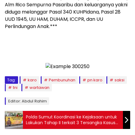
Alm Rico Sempurna Pasaribu dan keluarganya yakni
diduga melanggar Pasal 340 KUHPidana, Pasal 28
UUD 1945, UU HAM, DUHAM, ICCPR, dan UU
Perlindungan Anak.***
Tag:
karo
Pembunuhan
pn karo
saksi
tni
wartawan
Editor: Abdul Rahim
Polda Sumut Koordinasi ke Kejaksaan untuk
Lakukan Tahap II terkait 3 Tersangka Kasus
PPPK Langkat