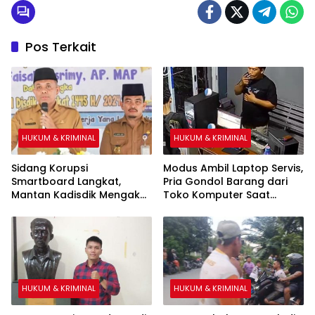
Pos Terkait
HUKUM & KRIMINAL
HUKUM & KRIMINAL
Sidang Korupsi
Modus Ambil Laptop Servis,
Smartboard Langkat,
Pria Gondol Barang dari
Mantan Kadisdik Mengaku
Toko Komputer Saat
Saksikan Penyerahan Uang
Pemilik Salat Magrib
Rp1 Miliar kepada Eks Pj
Bupati
HUKUM & KRIMINAL
HUKUM & KRIMINAL