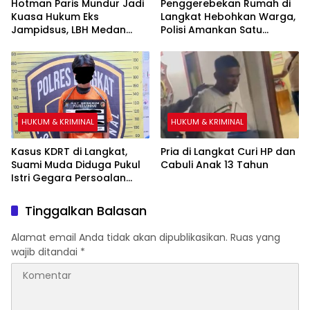
Hotman Paris Mundur Jadi
Penggerebekan Rumah di
Kuasa Hukum Eks
Langkat Hebohkan Warga,
Jampidsus, LBH Medan
Polisi Amankan Satu
Minta KPK Segera Ambil
Terduga Pelaku
Alih
HUKUM & KRIMINAL
HUKUM & KRIMINAL
Kasus KDRT di Langkat,
Pria di Langkat Curi HP dan
Suami Muda Diduga Pukul
Cabuli Anak 13 Tahun
Istri Gegara Persoalan
Ibadah
Tinggalkan Balasan
Alamat email Anda tidak akan dipublikasikan.
Ruas yang
wajib ditandai
*