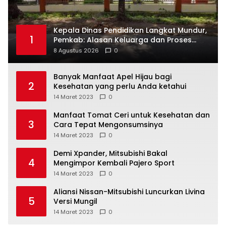
Kepala Dinas Pendidikan Langkat Mundur,
1
Pemkab: Alasan Keluarga dan Proses
Masih Berjalan
8 Agustus 2026
0
Banyak Manfaat Apel Hijau bagi
2
Kesehatan yang perlu Anda ketahui
14 Maret 2023
0
Manfaat Tomat Ceri untuk Kesehatan dan
3
Cara Tepat Mengonsumsinya
14 Maret 2023
0
Demi Xpander, Mitsubishi Bakal
4
Mengimpor Kembali Pajero Sport
14 Maret 2023
0
Aliansi Nissan-Mitsubishi Luncurkan Livina
5
Versi Mungil
14 Maret 2023
0