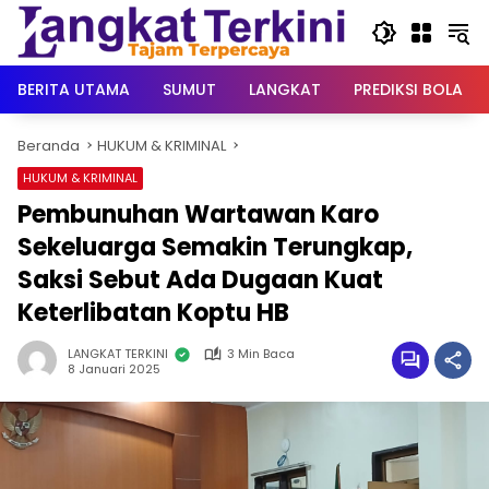
Langsung
ke
konten
BERITA UTAMA
SUMUT
LANGKAT
PREDIKSI BOLA
Beranda
HUKUM & KRIMINAL
HUKUM & KRIMINAL
Pembunuhan Wartawan Karo
Sekeluarga Semakin Terungkap,
Saksi Sebut Ada Dugaan Kuat
Keterlibatan Koptu HB
LANGKAT TERKINI
3 Min Baca
8 Januari 2025