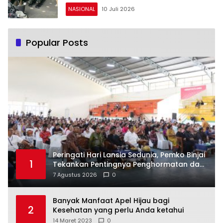
NASIONAL
10 Juli 2026
Popular Posts
Peringati Hari Lansia Sedunia, Pemko Binjai
1
Tekankan Pentingnya Penghormatan dan
Perhatian kepada Lansia
7 Agustus 2026
0
Banyak Manfaat Apel Hijau bagi
2
Kesehatan yang perlu Anda ketahui
14 Maret 2023
0