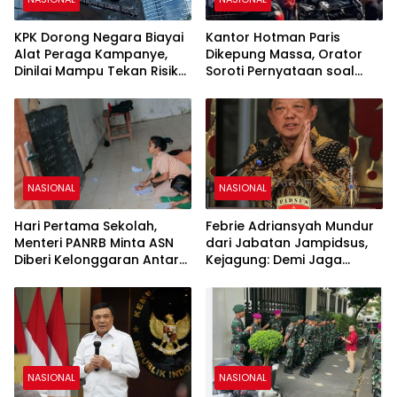
KPK Dorong Negara Biayai
Kantor Hotman Paris
Alat Peraga Kampanye,
Dikepung Massa, Orator
Dinilai Mampu Tekan Risiko
Soroti Pernyataan soal
Korupsi Politik
Jurnalis
NASIONAL
NASIONAL
Hari Pertama Sekolah,
Febrie Adriansyah Mundur
Menteri PANRB Minta ASN
dari Jabatan Jampidsus,
Diberi Kelonggaran Antar
Kejagung: Demi Jaga
Anak
Integritas Penegakan
Hukum
NASIONAL
NASIONAL