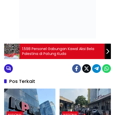
1.598 Personel Gabungan Kawal Aksi Bela
Palestina di Patung Kuda
Pos Terkait
NASIONAL
NASIONAL