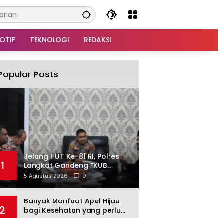
OTIF
TEKNOLOGI
REDAKSI
Popular Posts
Jelang HUT Ke-81 RI, Polres
1
Langkat Gandeng FKUB
Perkuat Kerukunan dan
5 Agustus 2026
0
Kamtibmas
Banyak Manfaat Apel Hijau
2
bagi Kesehatan yang perlu