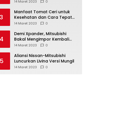
Anda ketahui
14 Maret 2023
0
Manfaat Tomat Ceri untuk
3
Kesehatan dan Cara Tepat
Mengonsumsinya
14 Maret 2023
0
Demi Xpander, Mitsubishi
4
Bakal Mengimpor Kembali
Pajero Sport
14 Maret 2023
0
Aliansi Nissan-Mitsubishi
5
Luncurkan Livina Versi Mungil
14 Maret 2023
0