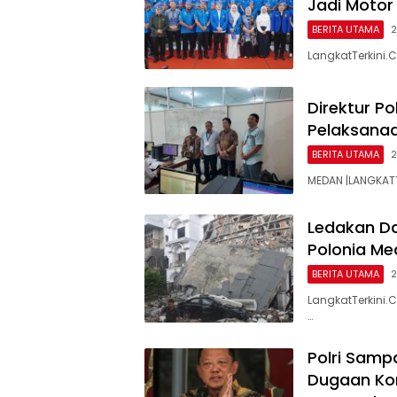
Jadi Moto
BERITA UTAMA
2
LangkatTerkini.C
Direktur Po
Pelaksanaa
BERITA UTAMA
2
MEDAN |LANGKATTE
Ledakan D
Polonia Me
BERITA UTAMA
2
LangkatTerkini
…
Polri Samp
Dugaan Kor