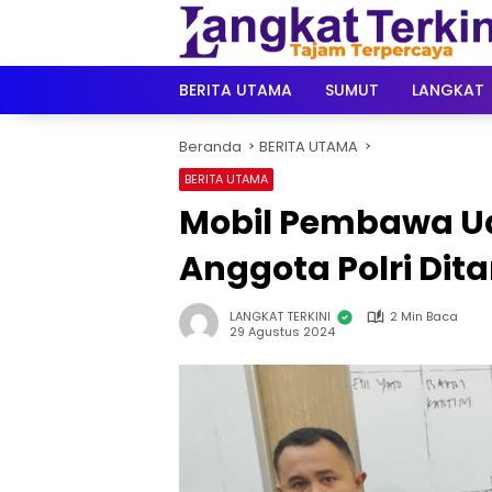
Langsung
ke
konten
BERITA UTAMA
SUMUT
LANGKAT
Beranda
BERITA UTAMA
BERITA UTAMA
Mobil Pembawa U
Anggota Polri Dit
LANGKAT TERKINI
2 Min Baca
29 Agustus 2024