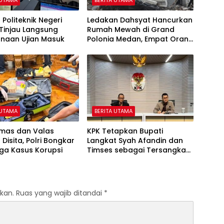
 Politeknik Negeri
Ledakan Dahsyat Hancurkan
Tinjau Langsung
Rumah Mewah di Grand
anaan Ujian Masuk
Polonia Medan, Empat Orang
Masih Dicari
 UTAMA
BERITA UTAMA
Emas dan Valas
KPK Tetapkan Bupati
 Disita, Polri Bongkar
Langkat Syah Afandin dan
iga Kasus Korupsi
Timses sebagai Tersangka
Suap Proyek
kan.
Ruas yang wajib ditandai
*