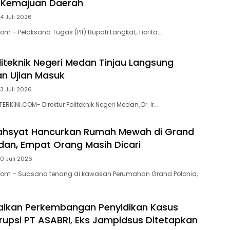
r Kemajuan Daerah
4 Juli 2026
om – Pelaksana Tugas (Plt) Bupati Langkat, Tiorita…
liteknik Negeri Medan Tinjau Langsung
n Ujian Masuk
3 Juli 2026
RKINI.COM- Direktur Politeknik Negeri Medan, Dr. Ir….
ahsyat Hancurkan Rumah Mewah di Grand
dan, Empat Orang Masih Dicari
0 Juli 2026
.Com – Suasana tenang di kawasan Perumahan Grand Polonia,
aikan Perkembangan Penyidikan Kasus
upsi PT ASABRI, Eks Jampidsus Ditetapkan