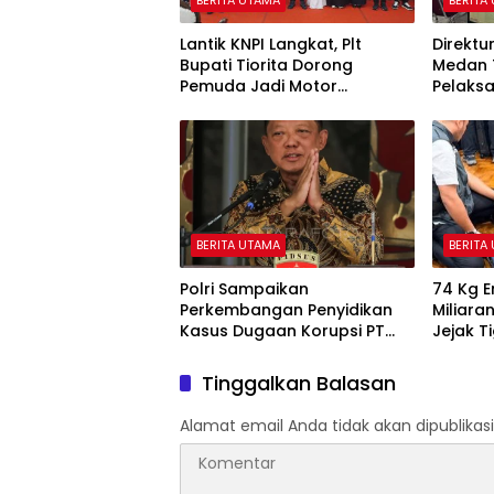
Lantik KNPI Langkat, Plt
Direktur
Bupati Tiorita Dorong
Medan 
Pemuda Jadi Motor
Pelaks
Kemajuan Daerah
BERITA UTAMA
BERITA
Polri Sampaikan
74 Kg 
Perkembangan Penyidikan
Miliaran
Kasus Dugaan Korupsi PT
Jejak T
ASABRI, Eks Jampidsus
Ditetapkan Tersangka
Tinggalkan Balasan
Alamat email Anda tidak akan dipublikasi