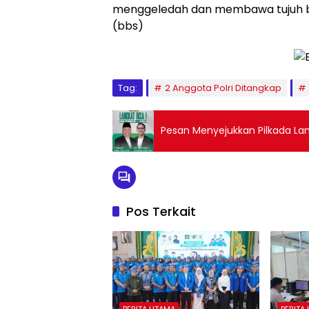
menggeledah dan membawa tujuh bok
(bbs)
Tag:
2 Anggota Polri Ditangkap
Pesan Menyejukkan Pilkada Lan
Pos Terkait
BERITA UTAMA
BERITA