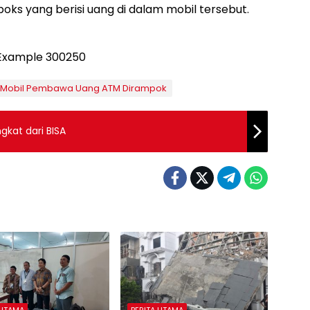
s yang berisi uang di dalam mobil tersebut.
Mobil Pembawa Uang ATM Dirampok
gkat dari BISA
 UTAMA
BERITA UTAMA