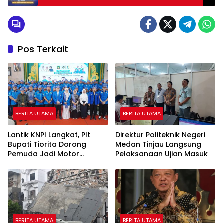
HIPMI Nasional
Pos Terkait
BERITA UTAMA
BERITA UTAMA
Lantik KNPI Langkat, Plt
Direktur Politeknik Negeri
Bupati Tiorita Dorong
Medan Tinjau Langsung
Pemuda Jadi Motor
Pelaksanaan Ujian Masuk
Kemajuan Daerah
BERITA UTAMA
BERITA UTAMA