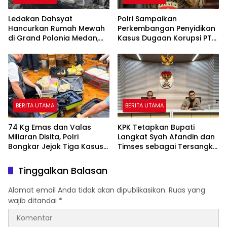
Ledakan Dahsyat
Polri Sampaikan
Hancurkan Rumah Mewah
Perkembangan Penyidikan
di Grand Polonia Medan,
Kasus Dugaan Korupsi PT
Empat Orang Masih Dicari
ASABRI, Eks Jampidsus
Ditetapkan Tersangka
BERITA UTAMA
BERITA UTAMA
74 Kg Emas dan Valas
KPK Tetapkan Bupati
Miliaran Disita, Polri
Langkat Syah Afandin dan
Bongkar Jejak Tiga Kasus
Timses sebagai Tersangka
Korupsi
Suap Proyek
Tinggalkan Balasan
Alamat email Anda tidak akan dipublikasikan.
Ruas yang
wajib ditandai
*