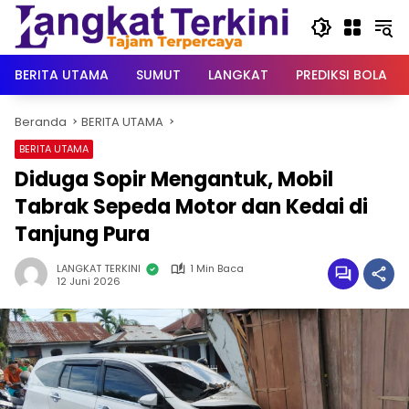
Langsung
ke
konten
BERITA UTAMA
SUMUT
LANGKAT
PREDIKSI BOLA
Beranda
BERITA UTAMA
BERITA UTAMA
Diduga Sopir Mengantuk, Mobil
Tabrak Sepeda Motor dan Kedai di
Tanjung Pura
LANGKAT TERKINI
1 Min Baca
12 Juni 2026