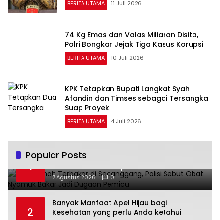
BERITA UTAMA
11 Juli 2026
74 Kg Emas dan Valas Miliaran Disita,
Polri Bongkar Jejak Tiga Kasus Korupsi
BERITA UTAMA
10 Juli 2026
KPK Tetapkan Bupati Langkat Syah
Afandin dan Timses sebagai Tersangka
Suap Proyek
BERITA UTAMA
4 Juli 2026
Popular Posts
Dua Rumah Terbakar di Secanggang,
1
Polisi Sebut Obat Nyamuk Bakar Jadi
Dugaan Pemicu
7 Agustus 2026
0
Banyak Manfaat Apel Hijau bagi
2
Kesehatan yang perlu Anda ketahui