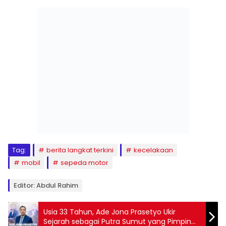
Tag:
berita langkat terkini
kecelakaan
mobil
sepeda motor
Editor: Abdul Rahim
Usia 33 Tahun, Ade Jona Prasetyo Ukir
Sejarah sebagai Putra Sumut yang Pimpin