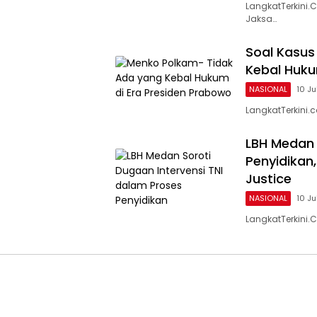
LangkatTerkini
Jaksa…
Soal Kasus
Kebal Huku
NASIONAL
10 Ju
LangkatTerkini.
LBH Medan 
Penyidikan
Justice
NASIONAL
10 Ju
LangkatTerkini