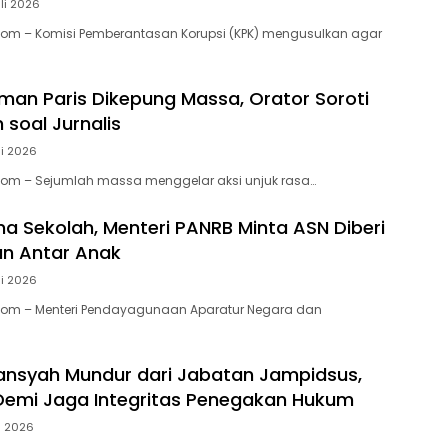
li 2026
Com – Komisi Pemberantasan Korupsi (KPK) mengusulkan agar
man Paris Dikepung Massa, Orator Soroti
 soal Jurnalis
li 2026
Com – Sejumlah massa menggelar aksi unjuk rasa…
ma Sekolah, Menteri PANRB Minta ASN Diberi
n Antar Anak
li 2026
.Com – Menteri Pendayagunaan Aparatur Negara dan
iansyah Mundur dari Jabatan Jampidsus,
Demi Jaga Integritas Penegakan Hukum
li 2026