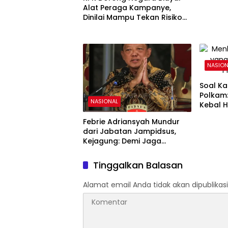
Jurnali
Alat Peraga Kampanye,
Dinilai Mampu Tekan Risiko
Korupsi Politik
NASION
Soal Ka
Polkam
NASIONAL
Kebal H
Prabo
Febrie Adriansyah Mundur
dari Jabatan Jampidsus,
Kejagung: Demi Jaga
Integritas Penegakan Hukum
Tinggalkan Balasan
Alamat email Anda tidak akan dipublikasi