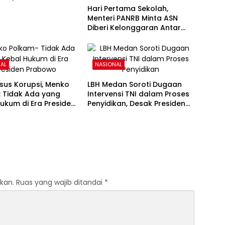
s
Hari Pertama Sekolah,
Menteri PANRB Minta ASN
Diberi Kelonggaran Antar
Anak
AL
NASIONAL
sus Korupsi, Menko
LBH Medan Soroti Dugaan
: Tidak Ada yang
Intervensi TNI dalam Proses
ukum di Era Presiden
Penyidikan, Desak Presiden
wo
Usut Obstruction of Justice
kan.
Ruas yang wajib ditandai
*