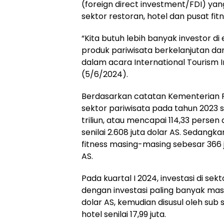
(foreign direct investment/FDI) yang
sektor restoran, hotel dan pusat fitn
“Kita butuh lebih banyak investor d
produk pariwisata berkelanjutan dan 
dalam acara International Tourism I
(5/6/2024).
Berdasarkan catatan Kementerian Par
sektor pariwisata pada tahun 2023 s
triliun, atau mencapai 114,33 persen
senilai 2.608 juta dolar AS. Sedangka
fitness masing-masing sebesar 366 ju
AS.
Pada kuartal I 2024, investasi di se
dengan investasi paling banyak masuk
dolar AS, kemudian disusul oleh sub
hotel senilai 17,99 juta.