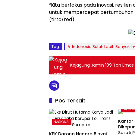
“Kita berfokus pada inovasi, resili
untuk mempercepat pertumbuhan inve
(tirto/red)
Tag:
Indonesia Butuh Lebih Banyak Inv
Kejagung Jamin 109 Ton Emas 
Pos Terkait
NASION
Kantor
NASIONAL
Dikepu
Soroti 
KPK Dorong Negara Biayai