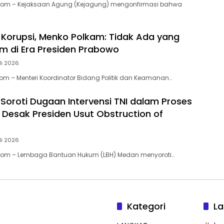
.Com – Kejaksaan Agung (Kejagung) mengonfirmasi bahwa
 Korupsi, Menko Polkam: Tidak Ada yang
m di Era Presiden Prabowo
li 2026
com – Menteri Koordinator Bidang Politik dan Keamanan…
Soroti Dugaan Intervensi TNI dalam Proses
, Desak Presiden Usut Obstruction of
li 2026
.Com – Lembaga Bantuan Hukum (LBH) Medan menyoroti…
Kategori
La