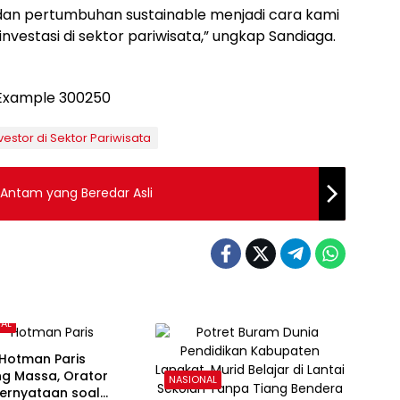
en dan pertumbuhan sustainable menjadi cara kami
stasi di sektor pariwisata,” ungkap Sandiaga.
estor di Sektor Pariwisata
Antam yang Beredar Asli
AL
 Hotman Paris
ng Massa, Orator
NASIONAL
Pernyataan soal