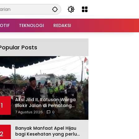
OTIF
TEKNOLOGI
REDAKSI
Popular Posts
Aksi Jilid II, Ratusan Warga
1
Blokir Jalan di Pematang
Cengal, Duduk Bershalawat
7 Agustus 2026
0
Tuntut Pengaspalan Jalan
Puluhan Tahun Rusak
Banyak Manfaat Apel Hijau
2
bagi Kesehatan yang perlu