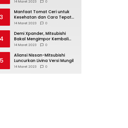
Anda ketahui
14 Maret 2023
0
Manfaat Tomat Ceri untuk
3
Kesehatan dan Cara Tepat
Mengonsumsinya
14 Maret 2023
0
Demi Xpander, Mitsubishi
4
Bakal Mengimpor Kembali
Pajero Sport
14 Maret 2023
0
Aliansi Nissan-Mitsubishi
5
Luncurkan Livina Versi Mungil
14 Maret 2023
0