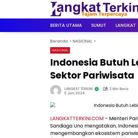
Langsung
ke
konten
BERITA UTAMA
SUMUT
LANGKAT
Beranda
NASIONAL
NASIONAL
Indonesia Butuh L
Sektor Pariwisata
LANGKAT TERKINI
2 Min Baca
5 Juni 2024
LANGKATTERKINI.COM
– Menteri Par
Sandiaga Uno mengatakan, Indonesi
mengembangkan ekosistem pariwisata. 