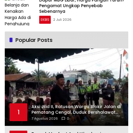
Dapur MBG Libur, Harga Pangan Turun?
Pengamat Ungkap Penyebab
Sebenarnya
EKBIS
2 Juli 2026
Popular Posts
Aksi Jilid II, Ratusan Warga Blokir Jalan di
1
Pematang Cengal, Duduk Bershalawat
Tuntut Pengaspalan Jalan Puluhan Tahun
7 Agustus 2026
0
Rusak