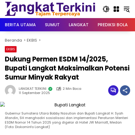
Langsung
ke
konten
BERITA UTAMA
SUMUT
LANGKAT
PREDIKSI BOLA
Beranda
EKBIS
EKBIS
Dukung Permen ESDM 14/2025,
Bupati Langkat Maksimalkan Potensi
Sumur Minyak Rakyat
LANGKAT TERKINI
2 Min Baca
11 September 2025
Gubernur Sumatera Utara Bobby Nasution dan Bupati Langkat H. Syah
Afandin, SH menghadiri sosialisasi dan implementasi Peraturan Menteri
ESDM Nomor 14 Tahun 2025 yang digelar di Hotel JW Marriott, Medan
(Foto: Diskominfo Langkat)