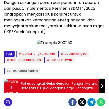
Dengan dukungan penuh dari pemerintah daerah
dan pusat, implementasi Permen ESDM 14/2025
diharapkan menjadi solusi konkret untuk
meningkatkan kemandirian energi nasional dan
menyejahterakan masyarakat sekitar wilayah migas.
(IKP/Kominfolangkat).
Tag:
berita langkat terkini
bupati langkat
kementerian esdm
sumur minyak
Editor: Abdul Rahim
Polres Langkat Gelar Gerakan Pangan Murah,
Beras SPHP Dijual dengan Harga Terjangkau