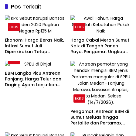
Pos Terkait
EKBIS
EKBIS
Ekonom: Harga Beras Naik,
Harga Cabai Merah Sumut
Inflasi Sumut Juli
Naik di Tengah Panen
Diperkirakan Tetap
Raya, Pengamat Ungkap
Terkendali
Penyebabnya
EKBIS
BBM Langka Picu Antrean
Panjang, Harga Telur dan
Daging Ayam Lanjutkan
Tren Kenaikan
EKBIS
Pengamat: Antrean BBM di
Sumut Meluas hingga
Pertalite dan Pertamax,
Daya Beli Masyarakat
Tertekan