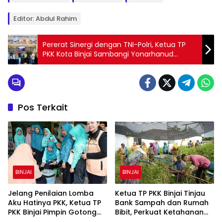
Editor: Abdul Rahim
Pererat Sinergi dengan TNI-Polri, Ketua TP
PKK Kota Binjai Sambangi Yonarhanud
11/WBY
Pos Terkait
BINJAI
BINJAI
Jelang Penilaian Lomba
Ketua TP PKK Binjai Tinjau
Aku Hatinya PKK, Ketua TP
Bank Sampah dan Rumah
PKK Binjai Pimpin Gotong
Bibit, Perkuat Ketahanan
Royong Percantik Rumah
Pangan Keluarga