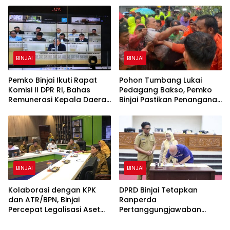
Bibit
BINJAI
BINJAI
Pemko Binjai Ikuti Rapat
Pohon Tumbang Lukai
Komisi II DPR RI, Bahas
Pedagang Bakso, Pemko
Remunerasi Kepala Daerah
Binjai Pastikan Penanganan
hingga Dana Bagi Hasil
Medis dan Evaluasi Pohon
Rawan
BINJAI
BINJAI
Kolaborasi dengan KPK
DPRD Binjai Tetapkan
dan ATR/BPN, Binjai
Ranperda
Percepat Legalisasi Aset
Pertanggungjawaban
Milik Daerah
APBD 2025, Wakil Wali Kota
Tekankan Transparansi