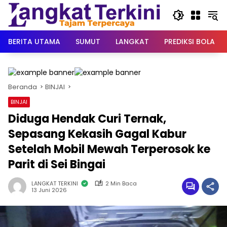
Langsung
ke
konten
BERITA UTAMA
SUMUT
LANGKAT
PREDIKSI BOLA
Beranda
BINJAI
BINJAI
Diduga Hendak Curi Ternak,
Sepasang Kekasih Gagal Kabur
Setelah Mobil Mewah Terperosok ke
Parit di Sei Bingai
LANGKAT TERKINI
2 Min Baca
13 Juni 2026