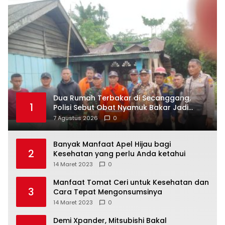
Dua Rumah Terbakar di Secanggang,
1
Polisi Sebut Obat Nyamuk Bakar Jadi
Dugaan Pemicu
7 Agustus 2026
0
Banyak Manfaat Apel Hijau bagi
2
Kesehatan yang perlu Anda ketahui
14 Maret 2023
0
Manfaat Tomat Ceri untuk Kesehatan dan
3
Cara Tepat Mengonsumsinya
14 Maret 2023
0
Demi Xpander, Mitsubishi Bakal