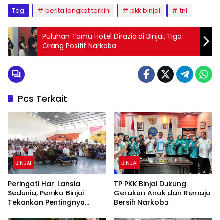
Tag:
berita langkat terkini
pkk binjai
tni
Puluhan Tamu Hotel Dirazia di Binjai, Tiga
Orang Positif Narkoba
Pos Terkait
BINJAI
BINJAI
Peringati Hari Lansia
TP PKK Binjai Dukung
Sedunia, Pemko Binjai
Gerakan Anak dan Remaja
Tekankan Pentingnya
Bersih Narkoba
Penghormatan dan