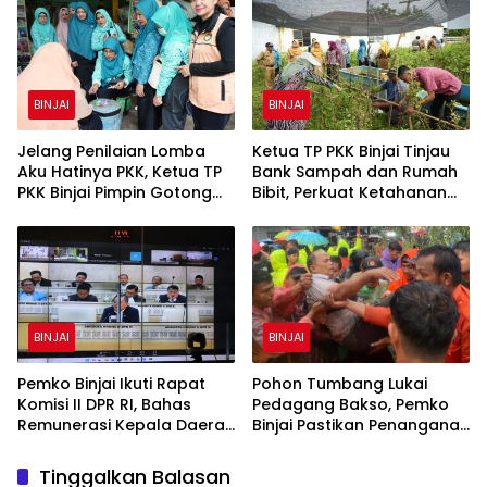
Perhatian kepada Lansia
BINJAI
BINJAI
Jelang Penilaian Lomba
Ketua TP PKK Binjai Tinjau
Aku Hatinya PKK, Ketua TP
Bank Sampah dan Rumah
PKK Binjai Pimpin Gotong
Bibit, Perkuat Ketahanan
Royong Percantik Rumah
Pangan Keluarga
Bibit
BINJAI
BINJAI
Pemko Binjai Ikuti Rapat
Pohon Tumbang Lukai
Komisi II DPR RI, Bahas
Pedagang Bakso, Pemko
Remunerasi Kepala Daerah
Binjai Pastikan Penanganan
hingga Dana Bagi Hasil
Medis dan Evaluasi Pohon
Rawan
Tinggalkan Balasan