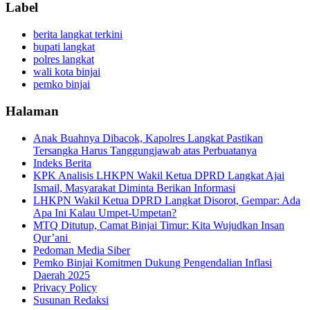
Label
berita langkat terkini
bupati langkat
polres langkat
wali kota binjai
pemko binjai
Halaman
Anak Buahnya Dibacok, Kapolres Langkat Pastikan
Tersangka Harus Tanggungjawab atas Perbuatanya
Indeks Berita
KPK Analisis LHKPN Wakil Ketua DPRD Langkat Ajai
Ismail, Masyarakat Diminta Berikan Informasi
LHKPN Wakil Ketua DPRD Langkat Disorot, Gempar: Ada
Apa Ini Kalau Umpet-Umpetan?
MTQ Ditutup, Camat Binjai Timur: Kita Wujudkan Insan
Qur’ani
Pedoman Media Siber
Pemko Binjai Komitmen Dukung Pengendalian Inflasi
Daerah 2025
Privacy Policy
Susunan Redaksi