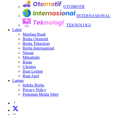
OTOMOTIF
INTERNASIONAL
TEKNOLOGI
Label
Manfaat Buah
Berita Otomotif
Berita Teknologi
Berita Internasional
Nissan
Mitsubishi
Rusia
Ukraina
Buat Lemon
Buat Apel
Laman
Indeks Berita
Privacy Policy
Pedoman Media Siber