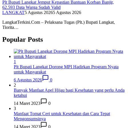
Plt Bupati Langkat Jemput Kepastian Bantuan Korban Banjir,
62.593 Data Warga Sudah Valid
LANGKAT
5 Agustus 2026
5 Agustus 2026
LangkatTerkini.Com – Pelaksana Tugas (Plt.) Bupati Langkat,
Tiorita…
Popular Posts
1
Plt Bupati Langkat Dorong MPI Hadirkan Program Nyata
untuk Masyarakat
6 Agustus 2026
0
2
Banyak Manfaat Apel Hijau bagi Kesehatan yang perlu Anda
ketahui
14 Maret 2023
0
3
Manfaat Tomat Ceri untuk Kesehatan dan Cara Tepat
Mengonsumsinya
14 Maret 2023
0