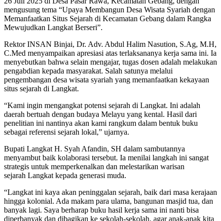
26 Juli 2025 di Desa Pasar Rawa, Kecamatan Gebang, dengan
mengusung tema “Upaya Membangun Desa Wisata Syariah dengan
Memanfaatkan Situs Sejarah di Kecamatan Gebang dalam Rangka
Mewujudkan Langkat Berseri”.
Rektor INSAN Binjai, Dr. Adv. Abdul Halim Nasution, S.Ag, M.H,
C.Med menyampaikan apresiasi atas terlaksananya kerja sama ini. Ia
menyebutkan bahwa selain mengajar, tugas dosen adalah melakukan
pengabdian kepada masyarakat. Salah satunya melalui
pengembangan desa wisata syariah yang memanfaatkan kekayaan
situs sejarah di Langkat.
“Kami ingin mengangkat potensi sejarah di Langkat. Ini adalah
daerah bertuah dengan budaya Melayu yang kental. Hasil dari
penelitian ini nantinya akan kami rangkum dalam bentuk buku
sebagai referensi sejarah lokal,” ujarnya.
Bupati Langkat H. Syah Afandin, SH dalam sambutannya
menyambut baik kolaborasi tersebut. Ia menilai langkah ini sangat
strategis untuk memperkenalkan dan melestarikan warisan
sejarah Langkat kepada generasi muda.
“Langkat ini kaya akan peninggalan sejarah, baik dari masa kerajaan
hingga kolonial. Ada makam para ulama, bangunan masjid tua, dan
banyak lagi. Saya berharap buku hasil kerja sama ini nanti bisa
diperbanyak dan dibagikan ke sekolah-sekolah, agar anak-anak kita