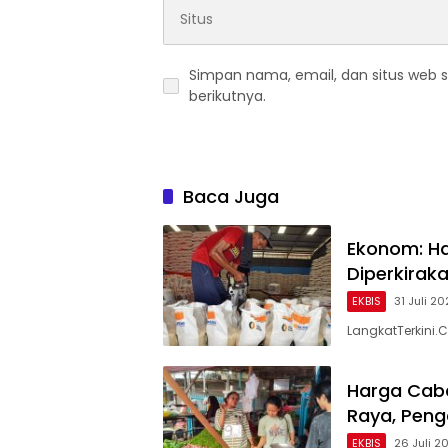
Simpan nama, email, dan situs web 
berikutnya.
Baca Juga
Ekonom: Har
Diperkirak
EKBIS
31 Juli 2
LangkatTerkini.
Harga Caba
Raya, Pen
EKBIS
26 Juli 2