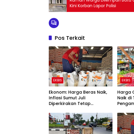
Rumah Warga Dilempari Batu Us
Kini Korban Lapor Polisi
Pos Terkait
EKBIS
EKBIS
Ekonom: Harga Beras Naik,
Harga 
Inflasi Sumut Juli
Naik di
Diperkirakan Tetap
Pengam
Terkendali
Penyeb