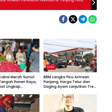
ai Viralkan Peredaran Narkoba di Tanjung Pura,
EKBIS
Cabai Merah Sumut
BBM Langka Picu Antrean
 Tengah Panen Raya,
Panjang, Harga Telur dan
at Ungkap
Daging Ayam Lanjutkan Tren
abnya
Kenaikan