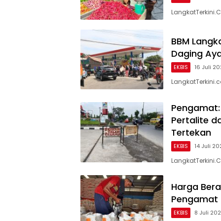
LangkatTerkini.
BBM Langka
Daging Aya
EKBIS
16 Juli 2
LangkatTerkini
Pengamat: 
Pertalite 
Tertekan
EKBIS
14 Juli 2
LangkatTerkini
Harga Bera
Pengamat 
EKBIS
8 Juli 20