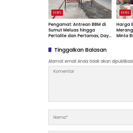
EKBIS
EKBIS
Pengamat: Antrean BBM di
Harga B
Sumut Meluas hingga
Merang
Pertalite dan Pertamax, Daya
Minta 
Beli Masyarakat Tertekan
Tinggalkan Balasan
Alamat email Anda tidak akan dipublikasi