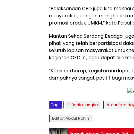
“Pelaksanaan CFD juga kita makna
masyarakat, dengan menghadirkan g
promosi produk UMKM,” kata Faisal 
Mantan Sekda Serdang Bedagai jug
pihak yang telah berpartisipasi da
seluruh lapisan masyarakat untuk t
kegiatan CFD ini, agar dapat dilaksa
“Kami berharap, kegiatan ini dapat d
dampaknya sangat positif bagi mas
Tag:
Berita Langkat
car free da
Editor: Abdul Rahim