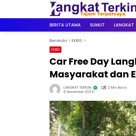
Langsung
ke
konten
BERITA UTAMA
SUMUT
LANGKAT
Beranda
EKBIS
EKBIS
Car Free Day Lan
Masyarakat dan 
LANGKAT TERKINI
2 Min Baca
8 Desember 2024