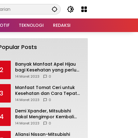
OTIF
TEKNOLOGI
REDAKSI
Popular Posts
Banyak Manfaat Apel Hijau
2
bagi Kesehatan yang perlu
Anda ketahui
14 Maret 2023
0
Manfaat Tomat Ceri untuk
3
Kesehatan dan Cara Tepat
Mengonsumsinya
14 Maret 2023
0
Demi Xpander, Mitsubishi
4
Bakal Mengimpor Kembali
Pajero Sport
14 Maret 2023
0
Aliansi Nissan-Mitsubishi