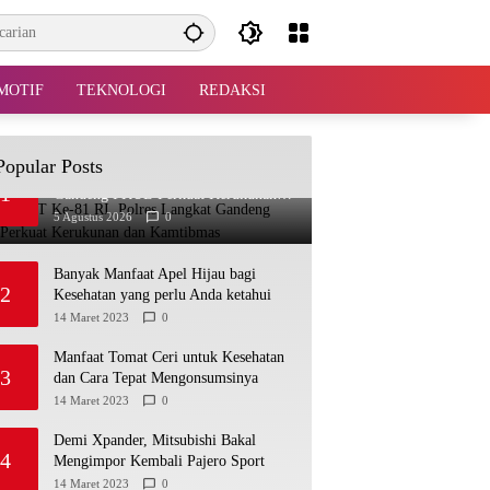
MOTIF
TEKNOLOGI
REDAKSI
Popular Posts
Jelang HUT Ke-81 RI, Polres Langkat
1
Gandeng FKUB Perkuat Kerukunan
dan Kamtibmas
5 Agustus 2026
0
Banyak Manfaat Apel Hijau bagi
2
Kesehatan yang perlu Anda ketahui
14 Maret 2023
0
Manfaat Tomat Ceri untuk Kesehatan
3
dan Cara Tepat Mengonsumsinya
14 Maret 2023
0
Demi Xpander, Mitsubishi Bakal
4
Mengimpor Kembali Pajero Sport
14 Maret 2023
0