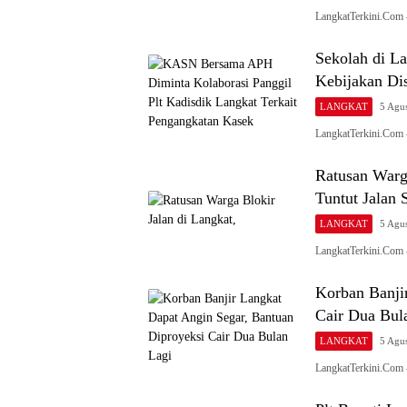
LangkatTerkini.Com 
Sekolah di L
Kebijakan Dis
LANGKAT
5 Agu
LangkatTerkini.Com 
Ratusan Warg
Tuntut Jalan 
LANGKAT
5 Agu
LangkatTerkini.Com
Korban Banji
Cair Dua Bul
LANGKAT
5 Agu
LangkatTerkini.Com 