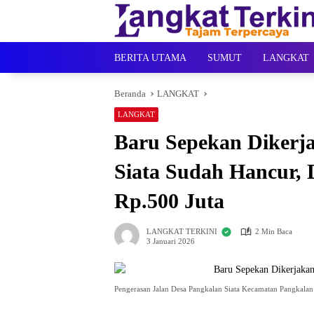
Langsung
ke
konten
BERITA UTAMA
SUMUT
LANGKAT
Beranda
LANGKAT
LANGKAT
Baru Sepekan Dikerja
Siata Sudah Hancur,
Rp.500 Juta
LANGKAT TERKINI
2 Min Baca
3 Januari 2026
Pengerasan Jalan Desa Pangkalan Siata Kecamatan Pangkalan 