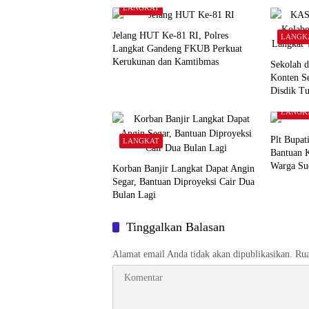
LANGKAT
Jelang HUT Ke-81 RI, Polres
LANGK
Langkat Gandeng FKUB Perkuat
Kerukunan dan Kamtibmas
Sekolah 
Konten Se
Disdik Tu
LANGK
Plt Bupat
LANGKAT
Bantuan K
Warga Su
Korban Banjir Langkat Dapat Angin
Segar, Bantuan Diproyeksi Cair Dua
Bulan Lagi
Tinggalkan Balasan
Alamat email Anda tidak akan dipublikasikan.
Rua