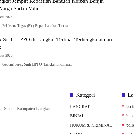
ngkat Jemput Kepastian Bantuan Korban Banjir,
Warga Sudah Valid
stus 2026
 Pelaksana Tugas (Plt.) Bupati Langkat, Tiorita…
 Sirih LIPPO di Langkat Terlihat Terbengkalai dan
t
stus 2026
 – Gedung Tepak Sirih LIPPO (Langkat Informasi…
Kategori
La
LANGKAT
beri
2, Stabat, Kabupaten Langkat
BINJAI
bupa
HUKUM & KRIMINAL
polr