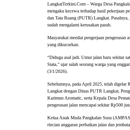
LangkatTerkini.Com – Warga Desa Pangkala
mengaku kecewa terhadap hasil pekerjaan p
dan Tata Ruang (PUTR) Langkat. Pasalnya, ja
sudah mengalami kerusakan parah.
Masyarakat menilai pengerjaan pengerasan asp
yang dikucurkan.
“Diduga asal jadi. Umur jalan baru sekitar 
Siata,” ujar salah seorang warga yang engg
(3/1/2026).
Sebelumnya, pada April 2025, telah digela
Langkat dengan Dinas PUTR Langkat, Pen
Karimun Aromatic, serta Kepala Desa Pemata
pengerasan jalan mencapai sekitar Rp500 jut
Ketua Anak Muda Pangkalan Susu (AMPAS)
rincian anggaran perbaikan jalan dan jemb