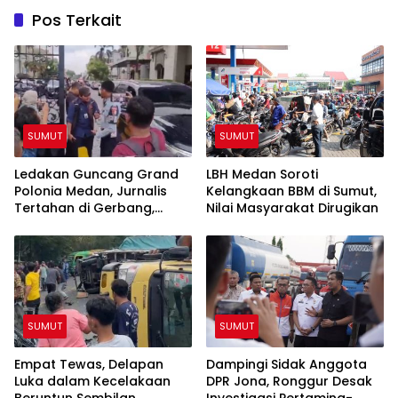
Pos Terkait
SUMUT
SUMUT
Ledakan Guncang Grand
LBH Medan Soroti
Polonia Medan, Jurnalis
Kelangkaan BBM di Sumut,
Tertahan di Gerbang,
Nilai Masyarakat Dirugikan
Awak Media Tak Diizinkan
Masuk Lokasi
SUMUT
SUMUT
Empat Tewas, Delapan
Dampingi Sidak Anggota
Luka dalam Kecelakaan
DPR Jona, Ronggur Desak
Beruntun Sembilan
Investigasi Pertamina-