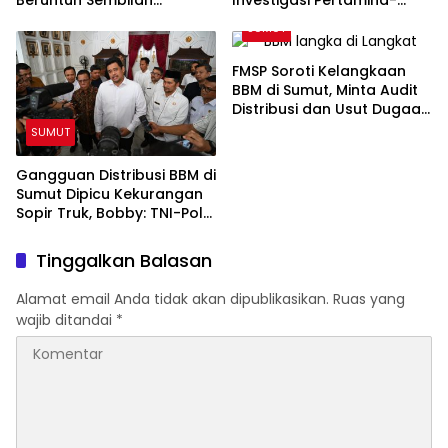
Kendaraan di Sibolangit
Elnusa Soal Kelangkaan
SUMUT
BBM di Sumut
FMSP Soroti Kelangkaan
BBM di Sumut, Minta Audit
Distribusi dan Usut Dugaan
Permainan Mafia
SUMUT
Gangguan Distribusi BBM di
Sumut Dipicu Kekurangan
Sopir Truk, Bobby: TNI-Polri
Siap Bantu
Tinggalkan Balasan
Alamat email Anda tidak akan dipublikasikan.
Ruas yang
wajib ditandai
*