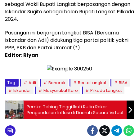
sebagai Wakil Bupati Langkat berpasangan dengan
Iskandar Sugito sebagai balon Bupati Langkat Pilkada
2024.
Pasangan ini berjargon Langkat BISA (Bersama
Iskandar dan Adli) didukung tiga partai politik yakni
PPP, PKB dan Partai Ummat.(*)
Editor: Riyan
Tag:
Adli
Bahorok
Berita Langkat
BISA
Iskandar
Masyarakat Karo
Pilkada Langkat
Pemko Tebing Tinggi Ikuti Rutin Rakor
Pengendalian Inflasi di Daerah Secara Virtual