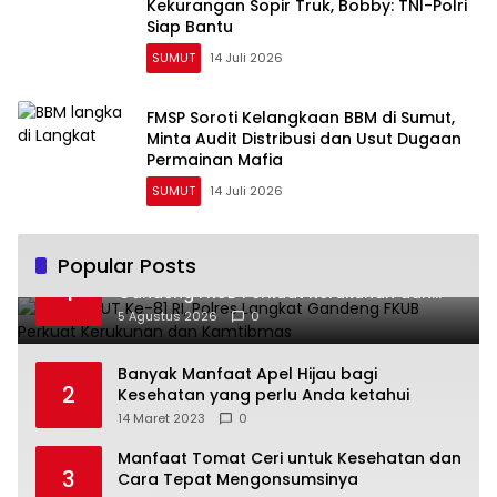
Kekurangan Sopir Truk, Bobby: TNI-Polri
Siap Bantu
SUMUT
14 Juli 2026
FMSP Soroti Kelangkaan BBM di Sumut,
Minta Audit Distribusi dan Usut Dugaan
Permainan Mafia
SUMUT
14 Juli 2026
Popular Posts
Jelang HUT Ke-81 RI, Polres Langkat
1
Gandeng FKUB Perkuat Kerukunan dan
Kamtibmas
5 Agustus 2026
0
Banyak Manfaat Apel Hijau bagi
2
Kesehatan yang perlu Anda ketahui
14 Maret 2023
0
Manfaat Tomat Ceri untuk Kesehatan dan
3
Cara Tepat Mengonsumsinya