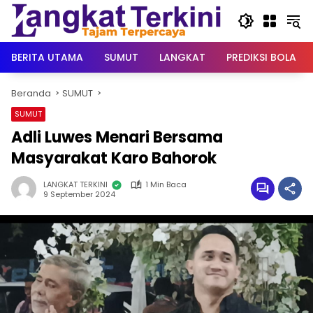
Langsung
ke
konten
BERITA UTAMA
SUMUT
LANGKAT
PREDIKSI BOLA
Beranda
SUMUT
SUMUT
Adli Luwes Menari Bersama
Masyarakat Karo Bahorok
LANGKAT TERKINI
1 Min Baca
9 September 2024