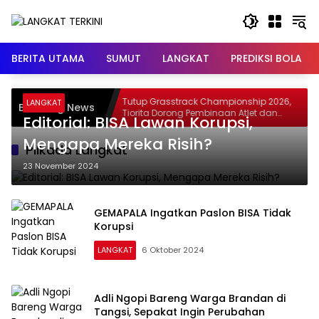
Langsung
ke
konten
BERITA UTAMA
SUMUT
LANGKAT
PREDIKSI BOLA
Polres
Tutup Grasstrack Championship 2026,
LANGKAT
Breaking News
koba, 34
Tiorita Dorong Pembinaan Atlet dan
Editorial: BISA Lawan Korupsi,
Wisata Olahraga Langkat
Mengapa Mereka Risih?
Pilkada Langkat
23 November 2024
GEMAPALA Ingatkan Paslon BISA Tidak
Korupsi
LANGKAT
6 Oktober 2024
Adli Ngopi Bareng Warga Brandan di
Tangsi, Sepakat Ingin Perubahan