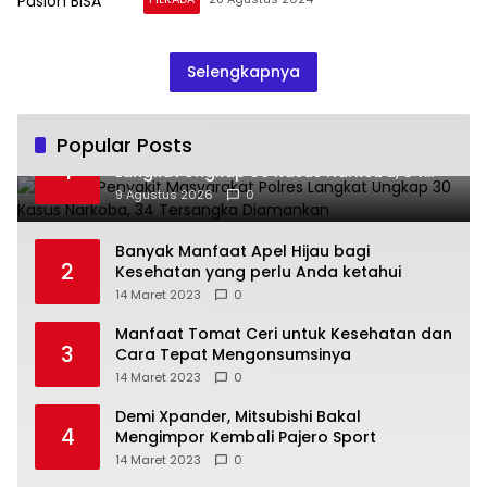
Selengkapnya
Popular Posts
Operasi Penyakit Masyarakat Polres
1
Langkat Ungkap 30 Kasus Narkoba, 34
Tersangka Diamankan
9 Agustus 2026
0
Banyak Manfaat Apel Hijau bagi
2
Kesehatan yang perlu Anda ketahui
14 Maret 2023
0
Manfaat Tomat Ceri untuk Kesehatan dan
3
Cara Tepat Mengonsumsinya
14 Maret 2023
0
Demi Xpander, Mitsubishi Bakal
4
Mengimpor Kembali Pajero Sport
14 Maret 2023
0