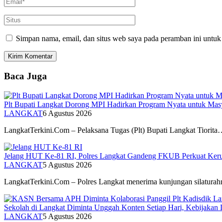
Simpan nama, email, dan situs web saya pada peramban ini untuk
Baca Juga
Plt Bupati Langkat Dorong MPI Hadirkan Program Nyata untuk Mas
LANGKAT
6 Agustus 2026
LangkatTerkini.Com – Pelaksana Tugas (Plt) Bupati Langkat Tiorit
Jelang HUT Ke-81 RI, Polres Langkat Gandeng FKUB Perkuat Ker
LANGKAT
5 Agustus 2026
LangkatTerkini.Com – Polres Langkat menerima kunjungan silatur
Sekolah di Langkat Diminta Unggah Konten Setiap Hari, Kebijakan 
LANGKAT
5 Agustus 2026