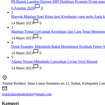
Plt Bupati Langkat Dorong MPI Hadirkan Program Nyata untu
6 Agustus 2026
0
2
Banyak Manfaat Apel Hijau bagi Kesehatan yang perlu Anda k
14 Maret 2023
0
3
Manfaat Tomat Ceri untuk Kesehatan dan Cara Tepat Mengon
14 Maret 2023
0
4
Demi Xpander, Mitsubishi Bakal Mengimpor Kembali Pajero S
14 Maret 2023
0
5
Aliansi Nissan-Mitsubishi Luncurkan Livina Versi Mungil
14 Maret 2023
0
Alamat Redaksi: Jalan Lintas Sumatera no 12, Stabat, Kabupaten La
redaksilangkatterkini@gmail.com
Kategori