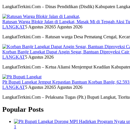
LangkatTerkini.Com – Dinas Pendidikan (Disdik) Kabupaten Langk
Ratusan Warga Blokir Jalan di Langkat, Masak Mi di Tengah Aksi Tun
LANGKAT
5 Agustus 2026
5 Agustus 2026
LangkatTerkini.Com – Ratusan warga Desa Pematang Cengal, Kec
Korban Banjir Langkat Dapat Angin Segar, Bantuan Diproyeksi Cair
LANGKAT
5 Agustus 2026
LangkatTerkini.Com – Ketua Aliansi Menjemput Keadilan Kabupat
Plt Bupati Langkat Jemput Kepastian Bantuan Korban Banjir, 62.59
LANGKAT
5 Agustus 2026
5 Agustus 2026
LangkatTerkini.Com – Pelaksana Tugas (Plt.) Bupati Langkat, Tiori
Popular Posts
1