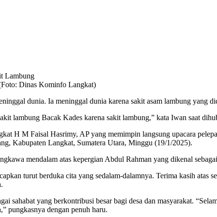
Foto: Dinas Kominfo Langkat)
ggal dunia. Ia meninggal dunia karena sakit asam lambung yang did
akit lambung Bacak Kades karena sakit lambung,” kata Iwan saat dihub
ngkat H M Faisal Hasrimy, AP yang memimpin langsung upacara pele
g, Kabupaten Langkat, Sumatera Utara, Minggu (19/1/2025).
gkawa mendalam atas kepergian Abdul Rahman yang dikenal sebagai s
pkan turut berduka cita yang sedalam-dalamnya. Terima kasih atas se
.
i sahabat yang berkontribusi besar bagi desa dan masyarakat. “Sela
,” pungkasnya dengan penuh haru.