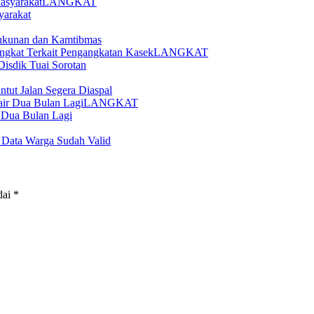
LANGKAT
yarakat
ukunan dan Kamtibmas
LANGKAT
Disdik Tuai Sorotan
tut Jalan Segera Diaspal
LANGKAT
 Dua Bulan Lagi
3 Data Warga Sudah Valid
dai
*