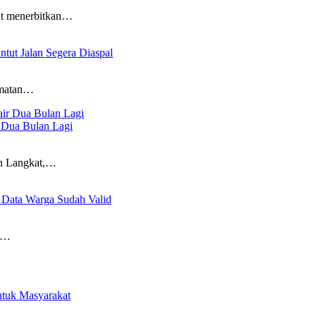
at menerbitkan…
tut Jalan Segera Diaspal
amatan…
 Dua Bulan Lagi
en Langkat,…
3 Data Warga Sudah Valid
ta…