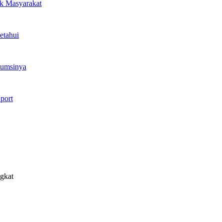
k Masyarakat
etahui
sumsinya
port
ngkat