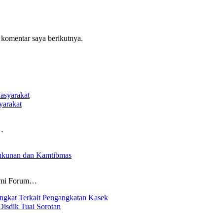
 komentar saya berikutnya.
yarakat
a…
ukunan dan Kamtibmas
ahmi Forum…
Disdik Tuai Sorotan