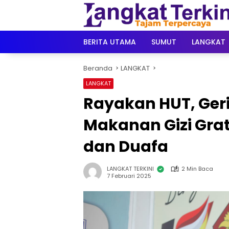
Langsung
ke
konten
BERITA UTAMA
SUMUT
LANGKAT
Beranda
LANGKAT
LANGKAT
Rayakan HUT, Ger
Makanan Gizi Gra
dan Duafa
LANGKAT TERKINI
2 Min Baca
7 Februari 2025