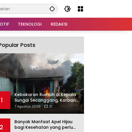
OTIF
TEKNOLOGI
REDAKSI
Popular Posts
Kebakaran Rumah di Kepala
1
Sungai Secanggang, Korban
Dievakuasi
7 Agustus 2026
0
Banyak Manfaat Apel Hijau
2
bagi Kesehatan yang perlu