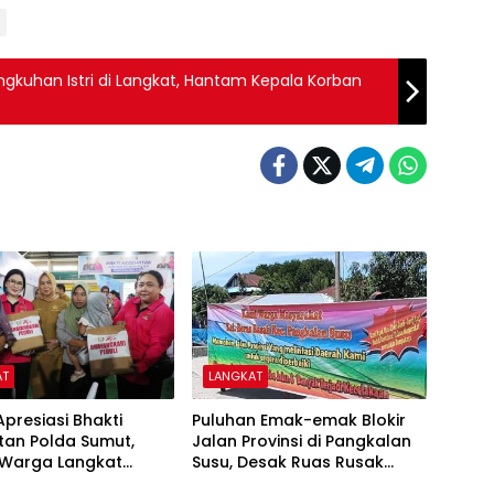
gkuhan Istri di Langkat, Hantam Kepala Korban
AT
LANGKAT
Apresiasi Bhakti
Puluhan Emak-emak Blokir
tan Polda Sumut,
Jalan Provinsi di Pangkalan
 Warga Langkat
Susu, Desak Ruas Rusak
Layanan Gratis
Segera Diperbaiki