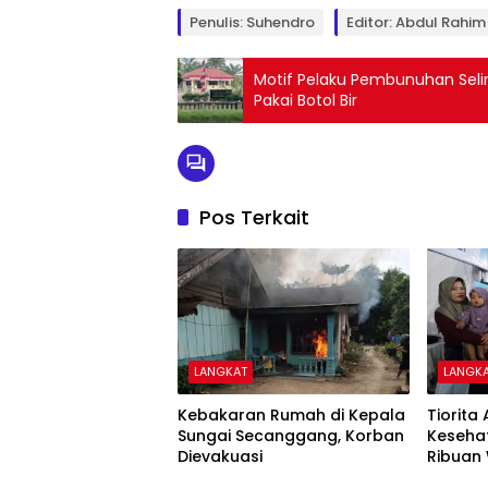
Penulis: Suhendro
Editor: Abdul Rahim
Motif Pelaku Pembunuhan Selin
Pakai Botol Bir
Pos Terkait
LANGKAT
LANGK
Kebakaran Rumah di Kepala
Tiorita 
Sungai Secanggang, Korban
Keseha
Dievakuasi
Ribuan
Dapat 