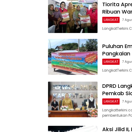
Tiorita Ap
Ribuan War
LANGKAT
7 Agu
LangkatTerkini.
Puluhan Em
Pangkalan 
LANGKAT
7 Agu
LangkatTerkini.
DPRD Langk
Pemkab Sia
LANGKAT
7 Agu
Langkatterkini
pembentukan Pa
Aksi Jilid 