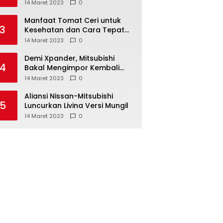
Anda ketahui
14 Maret 2023
0
Manfaat Tomat Ceri untuk
3
Kesehatan dan Cara Tepat
Mengonsumsinya
14 Maret 2023
0
Demi Xpander, Mitsubishi
4
Bakal Mengimpor Kembali
Pajero Sport
14 Maret 2023
0
Aliansi Nissan-Mitsubishi
5
Luncurkan Livina Versi Mungil
14 Maret 2023
0