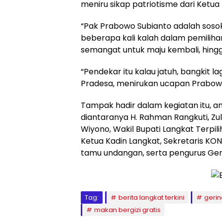
meniru sikap patriotisme dari Ketu
“Pak Prabowo Subianto adalah sosok
beberapa kali kalah dalam pemilihan
semangat untuk maju kembali, hingg
“Pendekar itu kalau jatuh, bangkit la
Pradesa, menirukan ucapan Prabowo
Tampak hadir dalam kegiatan itu, a
diantaranya H. Rahman Rangkuti, Zu
Wiyono, Wakil Bupati Langkat Terpilih
Ketua Kadin Langkat, Sekretaris KO
tamu undangan, serta pengurus Geri
Tag:
berita langkat terkini
gerin
makan bergizi gratis