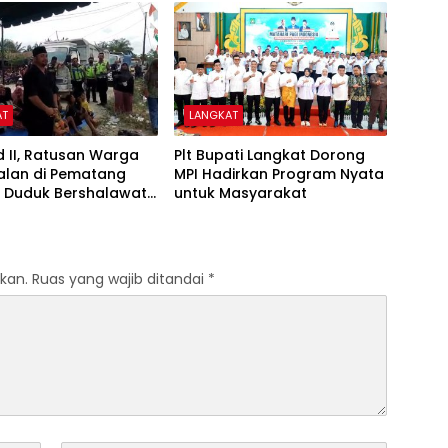
AT
LANGKAT
lid II, Ratusan Warga
Plt Bupati Langkat Dorong
Jalan di Pematang
MPI Hadirkan Program Nyata
, Duduk Bershalawat
untuk Masyarakat
 Pengaspalan Jalan
n Tahun Rusak
kan.
Ruas yang wajib ditandai
*