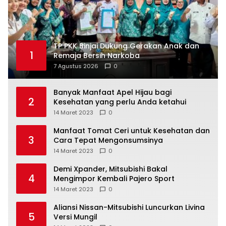
TP PKK Binjai Dukung Gerakan Anak dan
1
Remaja Bersih Narkoba
7 Agustus 2026
0
Banyak Manfaat Apel Hijau bagi
2
Kesehatan yang perlu Anda ketahui
14 Maret 2023
0
Manfaat Tomat Ceri untuk Kesehatan dan
3
Cara Tepat Mengonsumsinya
14 Maret 2023
0
Demi Xpander, Mitsubishi Bakal
4
Mengimpor Kembali Pajero Sport
14 Maret 2023
0
Aliansi Nissan-Mitsubishi Luncurkan Livina
5
Versi Mungil