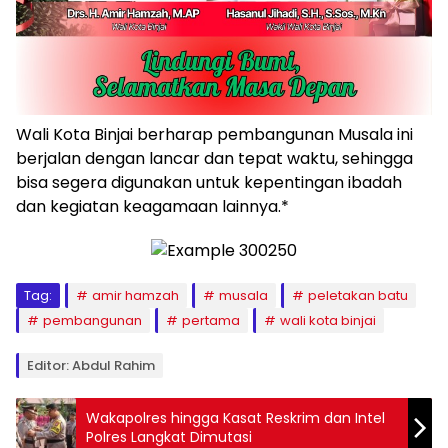
Wali Kota Binjai berharap pembangunan Musala ini
berjalan dengan lancar dan tepat waktu, sehingga
bisa segera digunakan untuk kepentingan ibadah
dan kegiatan keagamaan lainnya.*
Tag:
amir hamzah
musala
peletakan batu
pembangunan
pertama
wali kota binjai
Editor: Abdul Rahim
Wakapolres hingga Kasat Reskrim dan Intel
Polres Langkat Dimutasi