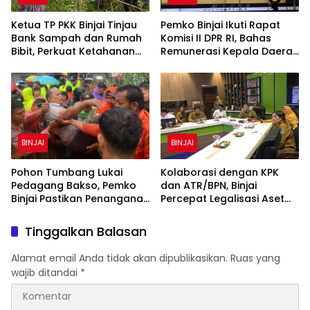
Ketua TP PKK Binjai Tinjau
Pemko Binjai Ikuti Rapat
Bank Sampah dan Rumah
Komisi II DPR RI, Bahas
Bibit, Perkuat Ketahanan
Remunerasi Kepala Daerah
Pangan Keluarga
hingga Dana Bagi Hasil
BINJAI
BINJAI
Pohon Tumbang Lukai
Kolaborasi dengan KPK
Pedagang Bakso, Pemko
dan ATR/BPN, Binjai
Binjai Pastikan Penanganan
Percepat Legalisasi Aset
Medis dan Evaluasi Pohon
Milik Daerah
Rawan
Tinggalkan Balasan
Alamat email Anda tidak akan dipublikasikan.
Ruas yang
wajib ditandai
*