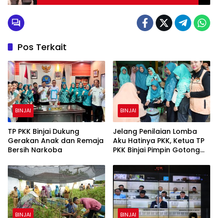
Pos Terkait
BINJAI
BINJAI
TP PKK Binjai Dukung
Jelang Penilaian Lomba
Gerakan Anak dan Remaja
Aku Hatinya PKK, Ketua TP
Bersih Narkoba
PKK Binjai Pimpin Gotong
Royong Percantik Rumah
Bibit
BINJAI
BINJAI