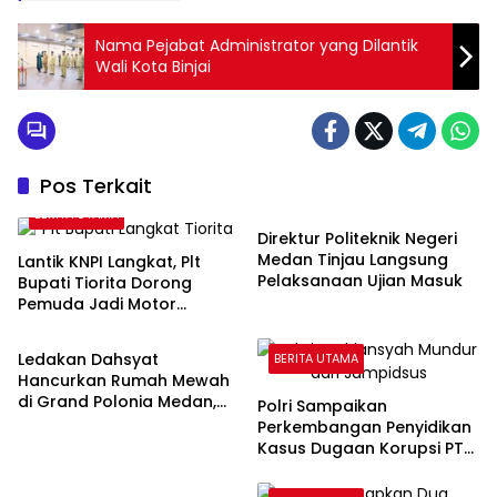
Nama Pejabat Administrator yang Dilantik
Wali Kota Binjai
Pos Terkait
BERITA UTAMA
BERITA UTAMA
Direktur Politeknik Negeri
Medan Tinjau Langsung
Lantik KNPI Langkat, Plt
Pelaksanaan Ujian Masuk
Bupati Tiorita Dorong
Pemuda Jadi Motor
BERITA UTAMA
Kemajuan Daerah
Ledakan Dahsyat
BERITA UTAMA
Hancurkan Rumah Mewah
di Grand Polonia Medan,
Polri Sampaikan
Empat Orang Masih Dicari
Perkembangan Penyidikan
Kasus Dugaan Korupsi PT
BERITA UTAMA
ASABRI, Eks Jampidsus
Ditetapkan Tersangka