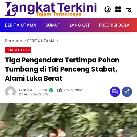
Langsung
ke
konten
BERITA UTAMA
SUMUT
LANGKAT
PREDIKSI BOLA
Beranda
BERITA UTAMA
BERITA UTAMA
Tiga Pengendara Tertimpa Pohon
Tumbang di Titi Penceng Stabat,
Alami Luka Berat
LANGKAT TERKINI
2 Min Baca
27 Agustus 2025