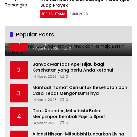
Suap Proyek
BERITA UTAMA
4 Juli 2026
Popular Posts
TP PKK Binjai Dukung Gerakan Anak dan
1
Remaja Bersih Narkoba
7 Agustus 2026
0
Banyak Manfaat Apel Hijau bagi
2
Kesehatan yang perlu Anda ketahui
14 Maret 2023
0
Manfaat Tomat Ceri untuk Kesehatan dan
3
Cara Tepat Mengonsumsinya
14 Maret 2023
0
Demi Xpander, Mitsubishi Bakal
4
Mengimpor Kembali Pajero Sport
14 Maret 2023
0
Aliansi Nissan-Mitsubishi Luncurkan Livina