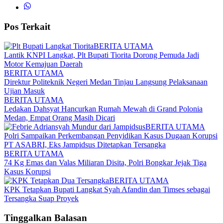
Pos Terkait
BERITA UTAMA
Lantik KNPI Langkat, Plt Bupati Tiorita Dorong Pemuda Jadi
Motor Kemajuan Daerah
BERITA UTAMA
Direktur Politeknik Negeri Medan Tinjau Langsung Pelaksanaan
Ujian Masuk
BERITA UTAMA
Ledakan Dahsyat Hancurkan Rumah Mewah di Grand Polonia
Medan, Empat Orang Masih Dicari
BERITA UTAMA
Polri Sampaikan Perkembangan Penyidikan Kasus Dugaan Korupsi
PT ASABRI, Eks Jampidsus Ditetapkan Tersangka
BERITA UTAMA
74 Kg Emas dan Valas Miliaran Disita, Polri Bongkar Jejak Tiga
Kasus Korupsi
BERITA UTAMA
KPK Tetapkan Bupati Langkat Syah Afandin dan Timses sebagai
Tersangka Suap Proyek
Tinggalkan Balasan