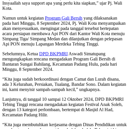
Insyaallah saya support apa yang perlu kita siapkan,” ujar Pj. Wali
Kota.
Namun untuk kegiatan
Program Gali Bersih
yang dilaksanakan
pada hari Minggu, 8 September 2024, Pj. Wali Kota menyampaikan
akan menyesuaikan, mengingat pada tanggal tersebut bertepatan
acara persiapan membawa Api PON dari Kantor Wali Kota menuju
Simpang Tiga/ Simpang Medan dan dilanjutkan dengan pelepasan
Api PON menuju Lapangan Merdeka Tebing Tinggi.
Sebelumnya, Ketua
DPD BKPMRI
Aswadi Simatupang
mengungkapkan rencana mengadakan Program Gali Bersih di
Bantaran Sungai Bahilang, Kecamatan Padang Hulu, pada hari
Minggu, 8 September 2024.
“Kita juga sudah berkoordinasi dengan Camat dan Lurah disana,
ada 3 Kelurahan, Persiakan, Tualang, Bandar Sono. Dalam kegiatan
ini, kami menyisir sampah-sampah kecil,” ungkapnya.
Lanjutnya, di tanggal 10 sampai 12 Oktober 2024, DPD BKPMRI
Tebing Tinggi rencana mengadakan kegiatan Festival Anak Soleh,
dengan 13 kategori perlombaan, bertempat di Masjid Al Had,
Kecamatan Padang Hilir.
“Kita juga membutuhkan kerjasama dengan Dinas Pendidikan untuk