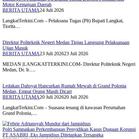
Motor Kemajuan Daerah
BERITA UTAMA
24 Juli 2026
LangkatTerkini.Com – Pelaksana Tugas (Plt) Bupati Langkat,
Tiorita…
Direktur Politeknik Negeri Medan Tinjau Langsung Pelaksanaan
Ujian Masuk
BERITA UTAMA
23 Juli 2026
23 Juli 2026
MEDAN |LANGKATTERKINI.COM- Direktur Politeknik Negeri
Medan, Dr. Ir….
Ledakan Dahsyat Hancurkan Rumah Mewah di Grand Polonia
Medan, Empat Orang Masih Dicari
BERITA UTAMA
20 Juli 2026
20 Juli 2026
LangkatTerkini.Com – Suasana tenang di kawasan Perumahan
Grand Polonia,…
Polri Sampaikan Perkembangan Penyidikan Kasus Dugaan Korupsi
PT ASABRI, Eks Jampidsus Ditetapkan Tersangka