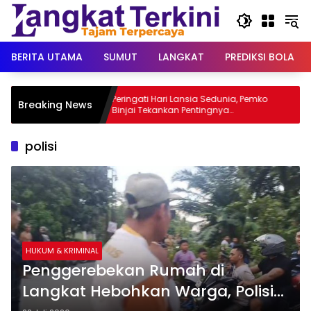
Langsung
ke
konten
BERITA UTAMA
SUMUT
LANGKAT
PREDIKSI BOLA
gang,
Peringati Hari Lansia Sedunia, Pemko
K
Breaking News
Jadi
Binjai Tekankan Pentingnya
S
Penghormatan dan Perhatian kepada
Lansia
polisi
HUKUM & KRIMINAL
Penggerebekan Rumah di
Langkat Hebohkan Warga, Polisi