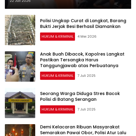
Amankan Satu Terduga Pelaku
22 Juli 2026
Polisi Ungkap Curat di Langkat, Barang
Bukti Jerjak Besi Berhasil Diamankan
HUKUM & KRIMINAL
4 Mei 2026
Anak Buah Dibacok, Kapolres Langkat
Pastikan Tersangka Harus
Tanggungjawab atas Perbuatanya
HUKUM & KRIMINAL
7 Juli 2025
Seorang Warga Diduga Stres Bacok
Polisi di Batang Serangan
HUKUM & KRIMINAL
7 Juli 2025
Demi Kelacaran Ribuan Masyarakat
Semarakan Pawai Obor, Polisi Atur Lalu