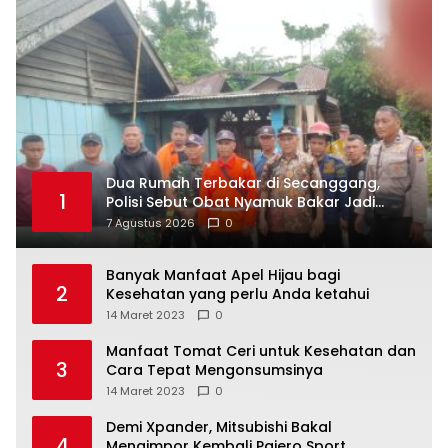
Dua Rumah Terbakar di Secanggang,
1
Polisi Sebut Obat Nyamuk Bakar Jadi
Dugaan Pemicu
7 Agustus 2026
0
Banyak Manfaat Apel Hijau bagi
2
Kesehatan yang perlu Anda ketahui
14 Maret 2023
0
Manfaat Tomat Ceri untuk Kesehatan dan
3
Cara Tepat Mengonsumsinya
14 Maret 2023
0
Demi Xpander, Mitsubishi Bakal
4
Mengimpor Kembali Pajero Sport