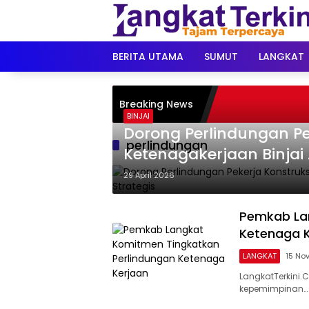
Langsung
ke
konten
BERITA UTAMA
SUMUT
LANGKAT
Breaking News
BINJAI
Dorong Perlindungan Pe
perlindungan
Ketenagakerjaan Binjai 
29 April 2026
Pemkab La
Ketenaga K
LANGKAT
15 No
LangkatTerkini
kepemimpinan…