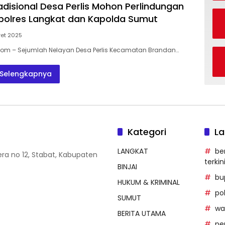
adisional Desa Perlis Mohon Perlindungan
polres Langkat dan Kapolda Sumut
ret 2025
Com – Sejumlah Nelayan Desa Perlis Kecamatan Brandan…
Selengkapnya
Kategori
La
LANGKAT
be
era no 12, Stabat, Kabupaten
terkin
BINJAI
bu
HUKUM & KRIMINAL
po
SUMUT
wal
BERITA UTAMA
pe