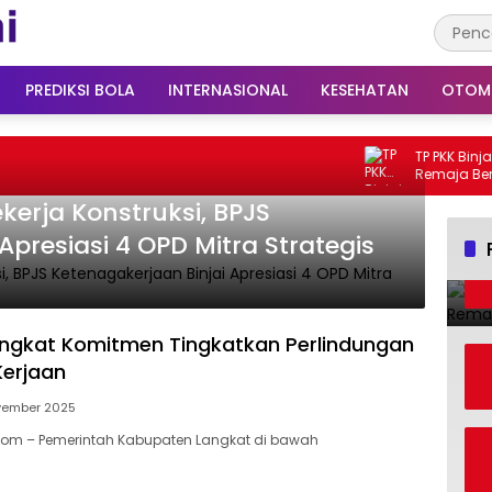
PREDIKSI BOLA
INTERNASIONAL
KESEHATAN
OTOM
TP PKK Binjai D
Remaja Bersih 
kerja Konstruksi, BPJS
Apresiasi 4 OPD Mitra Strategis
ngkat Komitmen Tingkatkan Perlindungan
erjaan
vember 2025
.Com – Pemerintah Kabupaten Langkat di bawah