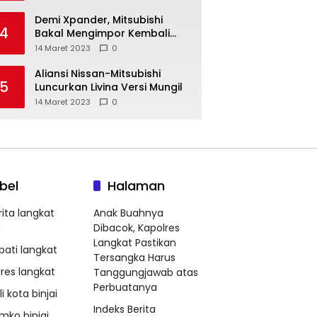
Demi Xpander, Mitsubishi
4
Bakal Mengimpor Kembali
Pajero Sport
14 Maret 2023
0
Aliansi Nissan-Mitsubishi
5
Luncurkan Livina Versi Mungil
14 Maret 2023
0
bel
Halaman
rita langkat
Anak Buahnya
i
Dibacok, Kapolres
Langkat Pastikan
pati langkat
Tersangka Harus
lres langkat
Tanggungjawab atas
Perbuatanya
i kota binjai
Indeks Berita
mko binjai