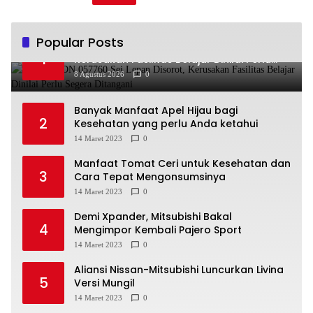
Popular Posts
Kondisi SDN 057760 Sei Lepan Disorot,
1
Kerusakan Fasilitas Belajar Dinilai Perlu
Segera Ditangani
8 Agustus 2026
0
Banyak Manfaat Apel Hijau bagi
2
Kesehatan yang perlu Anda ketahui
14 Maret 2023
0
Manfaat Tomat Ceri untuk Kesehatan dan
3
Cara Tepat Mengonsumsinya
14 Maret 2023
0
Demi Xpander, Mitsubishi Bakal
4
Mengimpor Kembali Pajero Sport
14 Maret 2023
0
Aliansi Nissan-Mitsubishi Luncurkan Livina
5
Versi Mungil
14 Maret 2023
0