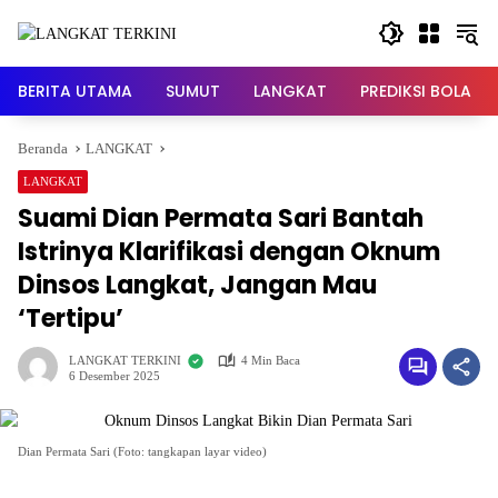
Langsung
ke
konten
BERITA UTAMA
SUMUT
LANGKAT
PREDIKSI BOLA
Beranda
LANGKAT
LANGKAT
Suami Dian Permata Sari Bantah
Istrinya Klarifikasi dengan Oknum
Dinsos Langkat, Jangan Mau
‘Tertipu’
LANGKAT TERKINI
4 Min Baca
6 Desember 2025
Dian Permata Sari (Foto: tangkapan layar video)