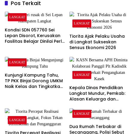
Pos Terkait
LANGKAT
LANGKAT
Kondisi SDN 057760 Sei
Lepan Disorot, Kerusakan
Tiorita Ajak Pelaku Usaha
Fasilitas Belajar Dinilai Perlu
di Langkat Sukseskan
Segera Ditangani
Sensus Ekonomi 2026
LANGKAT
Kunjungi Kampung Tahu,
LANGKAT
TP PKK Binjai Dorong UMKM
Naik Kelas dan Tingkatkan
Kepala Dinas Pendidikan
Pendapatan Keluarga
Langkat Mundur, Pemkab:
Alasan Keluarga dan
Proses Masih Berjalan
LANGKAT
LANGKAT
Dua Rumah Terbakar di
Secanggang, Polisi Sebut
Tiorita Percepat Realisasi