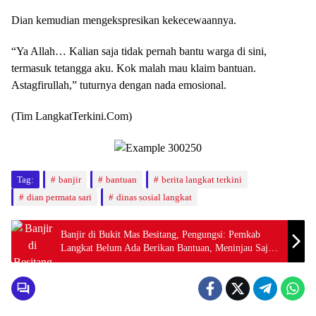
Dian kemudian mengekspresikan kekecewaannya.
“Ya Allah… Kalian saja tidak pernah bantu warga di sini,
termasuk tetangga aku. Kok malah mau klaim bantuan.
Astagfirullah,” tuturnya dengan nada emosional.
(Tim LangkatTerkini.Com)
Tag:
banjir
bantuan
berita langkat terkini
dian permata sari
dinas sosial langkat
Banjir di Bukit Mas Besitang, Pengungsi: Pemkab
Langkat Belum Ada Berikan Bantuan, Meninjau Saja
Pun Belum