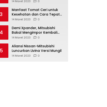
Anda ketahui
14 Maret 2023
0
Manfaat Tomat Ceri untuk
3
Kesehatan dan Cara Tepat
Mengonsumsinya
14 Maret 2023
0
Demi Xpander, Mitsubishi
4
Bakal Mengimpor Kembali
Pajero Sport
14 Maret 2023
0
Aliansi Nissan-Mitsubishi
5
Luncurkan Livina Versi Mungil
14 Maret 2023
0