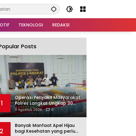
OTIF
TEKNOLOGI
REDAKSI
Popular Posts
Operasi Penyakit Masyarakat
1
Polres Langkat Ungkap 30
Kasus Narkoba, 34
9 Agustus 2026
0
Tersangka Diamankan
Banyak Manfaat Apel Hijau
2
bagi Kesehatan yang perlu