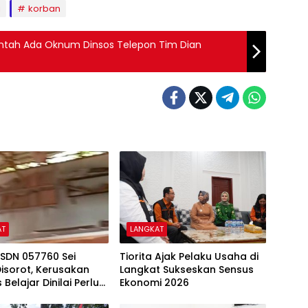
i
korban
Bantah Ada Oknum Dinsos Telepon Tim Dian
AT
LANGKAT
 SDN 057760 Sei
Tiorita Ajak Pelaku Usaha di
isorot, Kerusakan
Langkat Sukseskan Sensus
s Belajar Dinilai Perlu
Ekonomi 2026
Ditangani