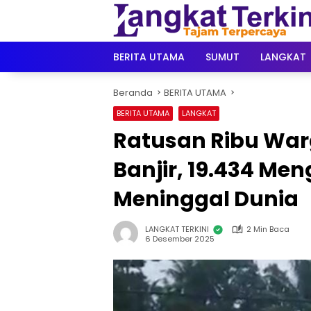
Langsung
ke
konten
BERITA UTAMA
SUMUT
LANGKAT
Beranda
BERITA UTAMA
BERITA UTAMA
LANGKAT
Ratusan Ribu Wa
Banjir, 19.434 Men
Meninggal Dunia
LANGKAT TERKINI
2 Min Baca
6 Desember 2025