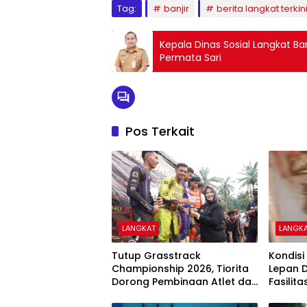
Tag:
banjir
berita langkat terkin
Kepala Dinas Sosial Langkat 
Permata Sari
Pos Terkait
LANGKAT
LANGK
Tutup Grasstrack
Kondisi
Championship 2026, Tiorita
Lepan D
Dorong Pembinaan Atlet dan
Fasilita
Wisata Olahraga Langkat
Segera 