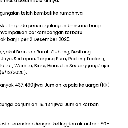
rut meski belum seluruhnya.
gungsian telah kembali ke rumahnya.
osko terpadu penanggulangan bencana banjir
menyampaikan perkembangan terbaru
k banjir per 2 Desember 2025.
, yakni Brandan Barat, Gebang, Besitang,
Jaya, Sei Lepan, Tanjung Pura, Padang Tualang,
abat, Wampu, Binjai, Hinai, dan Secanggang,” ujar
(5/12/2025).
banyak 437.480 jiwa. Jumlah kepala keluarga (KK)
ungsi berjumlah
19.434 jiwa. Jumlah korban
asih terendam dengan ketinggian air antara 50–