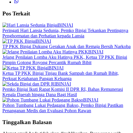
Pos Terkait
BINJAI
Peringati Hari Lansia Sedunia, Pemko Binjai Tekankan Pentingnya
Penghormatan dan Perhatian kepada Lansia
BINJAI
TP PKK Binjai Dukung Gerakan Anak dan Remaja Bersih Narkoba
BINJAI
Jelang Penilaian Lomba Aku Hatinya PKK, Ketua TP PKK Binjai
Pimpin Gotong Royong Percantik Rumah Bibit
BINJAI
Ketua TP PKK Binjai Tinjau Bank Sampah dan Rumah Bibit,
Perkuat Ketahanan Pangan Keluarga
BINJAI
Pemko Binjai Ikuti Rapat Komisi II DPR RI, Bahas Remunerasi
Kepala Daerah hingga Dana Bagi Hasil
BINJAI
Pohon Tumbang Lukai Pedagang Bakso, Pemko Binjai Pastikan
Penanganan Medis dan Evaluasi Pohon Rawan
Tinggalkan Balasan