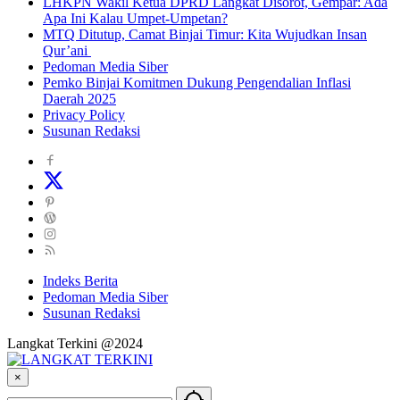
LHKPN Wakil Ketua DPRD Langkat Disorot, Gempar: Ada
Apa Ini Kalau Umpet-Umpetan?
MTQ Ditutup, Camat Binjai Timur: Kita Wujudkan Insan
Qur’ani
Pedoman Media Siber
Pemko Binjai Komitmen Dukung Pengendalian Inflasi
Daerah 2025
Privacy Policy
Susunan Redaksi
Indeks Berita
Pedoman Media Siber
Susunan Redaksi
Langkat Terkini @2024
×