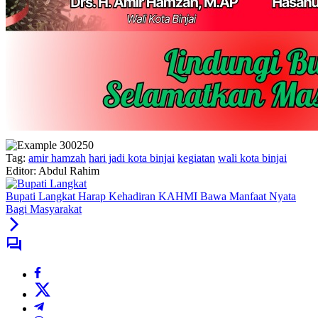
Tag:
amir hamzah
hari jadi kota binjai
kegiatan
wali kota binjai
Editor: Abdul Rahim
Bupati Langkat Harap Kehadiran KAHMI Bawa Manfaat Nyata
Bagi Masyarakat