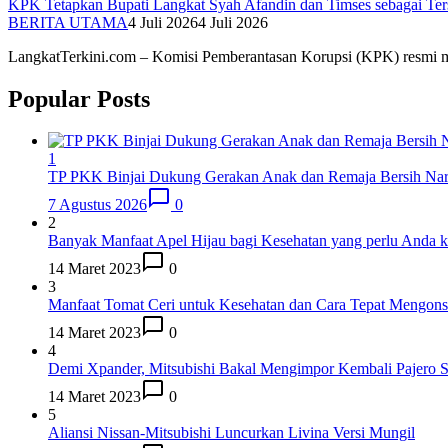
KPK Tetapkan Bupati Langkat Syah Afandin dan Timses sebagai Te
BERITA UTAMA
4 Juli 2026
4 Juli 2026
LangkatTerkini.com – Komisi Pemberantasan Korupsi (KPK) resmi
Popular Posts
1
TP PKK Binjai Dukung Gerakan Anak dan Remaja Bersih Na
7 Agustus 2026
0
2
Banyak Manfaat Apel Hijau bagi Kesehatan yang perlu Anda k
14 Maret 2023
0
3
Manfaat Tomat Ceri untuk Kesehatan dan Cara Tepat Mengon
14 Maret 2023
0
4
Demi Xpander, Mitsubishi Bakal Mengimpor Kembali Pajero S
14 Maret 2023
0
5
Aliansi Nissan-Mitsubishi Luncurkan Livina Versi Mungil