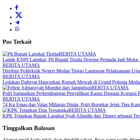
Pos Terkait
BERITA UTAMA
Lantik KNPI Langkat, Plt Bupati Tiorita Dorong Pemuda Jadi Moto
BERITA UTAMA
Direktur Politeknik Negeri Medan Tinjau Langsung Pelaksanaan Uji
BERITA UTAMA
Ledakan Dahsyat Hancurkan Rumah Mewah di Grand Polonia Medan
BERITA UTAMA
Polri Sampaikan Perkembangan Penyidikan Kasus Dugaan Korupsi 
BERITA UTAMA
74 Kg Emas dan Valas Miliaran Disita, Polri Bongkar Jejak Tiga Kas
BERITA UTAMA
KPK Tetapkan Bupati Langkat Syah Afandin dan Timses sebagai Te
Tinggalkan Balasan
Alamat email Anda tidak akan dipublikasikan.
Ruas yang wajib ditan