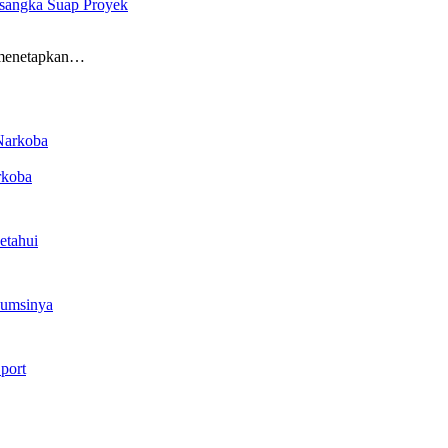
rsangka Suap Proyek
 menetapkan…
rkoba
etahui
sumsinya
port