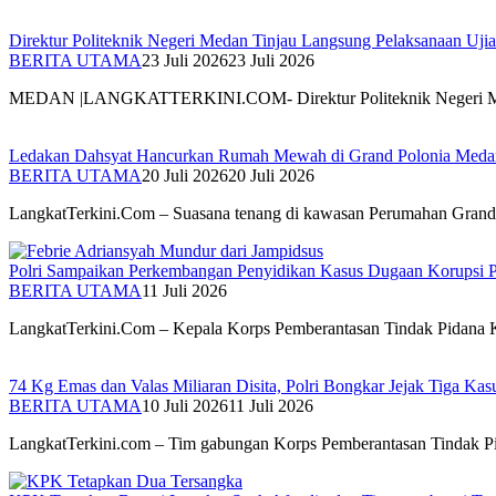
Direktur Politeknik Negeri Medan Tinjau Langsung Pelaksanaan Uji
BERITA UTAMA
23 Juli 2026
23 Juli 2026
MEDAN |LANGKATTERKINI.COM- Direktur Politeknik Negeri Me
Ledakan Dahsyat Hancurkan Rumah Mewah di Grand Polonia Medan
BERITA UTAMA
20 Juli 2026
20 Juli 2026
LangkatTerkini.Com – Suasana tenang di kawasan Perumahan Gran
Polri Sampaikan Perkembangan Penyidikan Kasus Dugaan Korupsi 
BERITA UTAMA
11 Juli 2026
LangkatTerkini.Com – Kepala Korps Pemberantasan Tindak Pidana
74 Kg Emas dan Valas Miliaran Disita, Polri Bongkar Jejak Tiga Kas
BERITA UTAMA
10 Juli 2026
11 Juli 2026
LangkatTerkini.com – Tim gabungan Korps Pemberantasan Tindak 