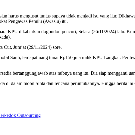
sian harus mengusut tuntas supaya tidak menjadi isu yang liar. Dikha
kat Pengawas Pemilu (Awaslu) itu.
ara KPU dikabarkan dogondon pencuri, Selasa (26/11/2024) lalu. Kunci
kada).
ta Cut, Jum’at (29/11/2024) sore.
bil Santi, terdapat uang tunai Rp150 juta milik KPU Langkat. Peritiwa
rsedia bertanggungjawab atas raibnya uang itu. Dia siap mengganti uan
ada di dalam mobil Sinta dan rencana peruntukannya. Hingga berita in
erkedok Outsourcing