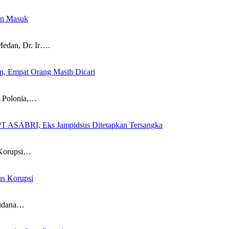
an Masuk
dan, Dr. Ir….
, Empat Orang Masih Dicari
d Polonia,…
PT ASABRI, Eks Jampidsus Ditetapkan Tersangka
 Korupsi…
us Korupsi
Pidana…