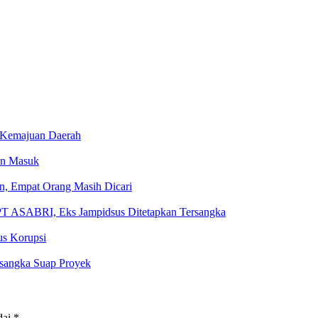
r Kemajuan Daerah
an Masuk
, Empat Orang Masih Dicari
PT ASABRI, Eks Jampidsus Ditetapkan Tersangka
us Korupsi
rsangka Suap Proyek
dai
*