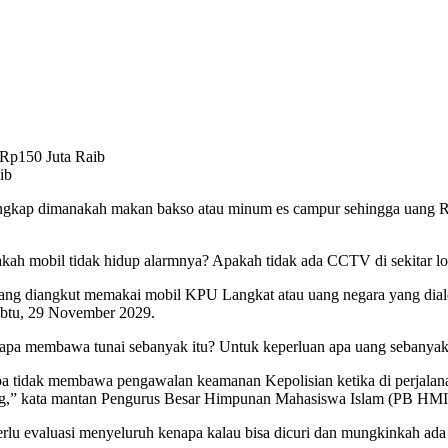
ib
kap dimanakah makan bakso atau minum es campur sehingga uang Rp 
akah mobil tidak hidup alarmnya? Apakah tidak ada CCTV di sekitar lo
 yang diangkut memakai mobil KPU Langkat atau uang negara yang dial
tu, 29 November 2029.
pa membawa tunai sebanyak itu? Untuk keperluan apa uang sebanyak 
tidak membawa pengawalan keamanan Kepolisian ketika di perjalanan
ang,” kata mantan Pengurus Besar Himpunan Mahasiswa Islam (PB HMI)
erlu evaluasi menyeluruh kenapa kalau bisa dicuri dan mungkinkah ad