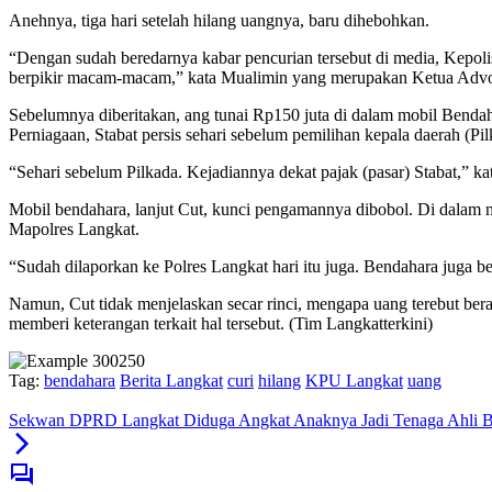
Anehnya, tiga hari setelah hilang uangnya, baru dihebohkan.
“Dengan sudah beredarnya kabar pencurian tersebut di media, Kepoli
berpikir macam-macam,” kata Mualimin yang merupakan Ketua Advo
Sebelumnya diberitakan, ang tunai Rp150 juta di dalam mobil Bendah
Perniagaan, Stabat persis sehari sebelum pemilihan kepala daerah (Pil
“Sehari sebelum Pilkada. Kejadiannya dekat pajak (pasar) Stabat,” ka
Mobil bendahara, lanjut Cut, kunci pengamannya dibobol. Di dalam mo
Mapolres Langkat.
“Sudah dilaporkan ke Polres Langkat hari itu juga. Bendahara juga be
Namun, Cut tidak menjelaskan secar rinci, mengapa uang terebut ber
memberi keterangan terkait hal tersebut. (Tim Langkatterkini)
Tag:
bendahara
Berita Langkat
curi
hilang
KPU Langkat
uang
Sekwan DPRD Langkat Diduga Angkat Anaknya Jadi Tenaga Ahli B