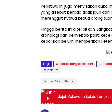
Peristiwa ini juga menyisakan duka
yang disebut berada tidak jauh dar
merenggut nyawa kedua orang tuan
Hingga berita ini diterbitkan, Lang
kronologi dan penyebab pasti kecel
kepolisian belum memberikan ketera
Tag:
berita langkat terkini
kece
pasutri
Editor: Abdul Rahim
Jejak Kekayaan Sekda Langkat da