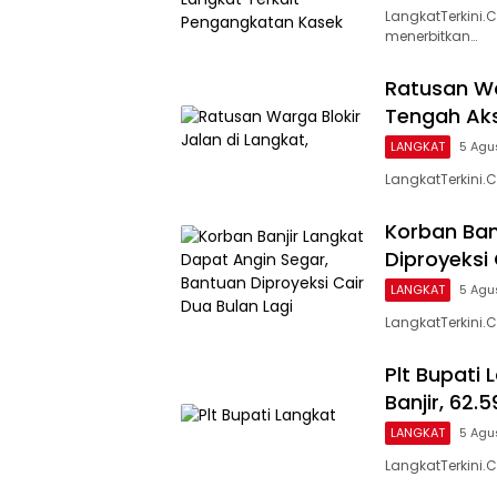
LangkatTerkini.
menerbitkan…
Ratusan Wa
Tengah Aks
LANGKAT
5 Agu
LangkatTerkini
Korban Ban
Diproyeksi 
LANGKAT
5 Agu
LangkatTerkini.
Plt Bupati
Banjir, 62
LANGKAT
5 Agu
LangkatTerkini.C