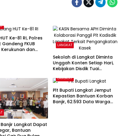
AT
HUT Ke-81 RI, Polres
t Gandeng FKUB
LANGKAT
t Kerukunan dan
bmas
Sekolah di Langkat Diminta
Unggah Konten Setiap Hari,
Kebijakan Disdik Tuai
Sorotan
LANGKAT
Plt Bupati Langkat Jemput
Kepastian Bantuan Korban
Banjir, 62.593 Data Warga
Sudah Valid
AT
Banjir Langkat Dapat
egar, Bantuan
ksi Cair Dua Bulan