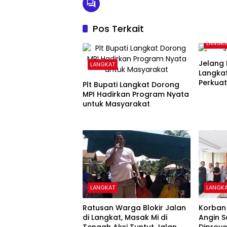
Pos Terkait
LANGK
Jelang 
LANGKAT
Langka
Perkua
Plt Bupati Langkat Dorong
Kamti
MPI Hadirkan Program Nyata
untuk Masyarakat
LANGKAT
LANGK
Ratusan Warga Blokir Jalan
Korban 
di Langkat, Masak Mi di
Angin S
Tengah Aksi Tuntut Jalan
Diproye