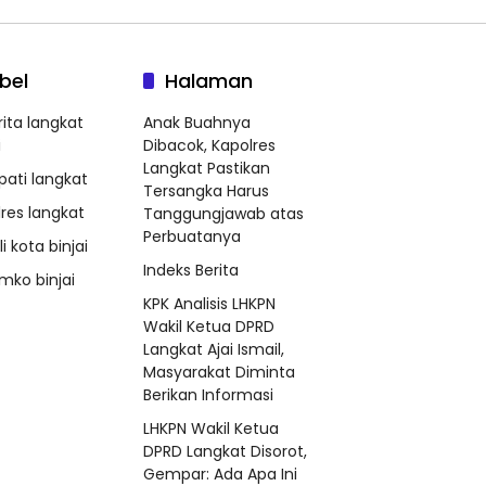
bel
Halaman
rita langkat
Anak Buahnya
i
Dibacok, Kapolres
Langkat Pastikan
pati langkat
Tersangka Harus
lres langkat
Tanggungjawab atas
Perbuatanya
i kota binjai
Indeks Berita
mko binjai
KPK Analisis LHKPN
Wakil Ketua DPRD
Langkat Ajai Ismail,
Masyarakat Diminta
Berikan Informasi
LHKPN Wakil Ketua
DPRD Langkat Disorot,
Gempar: Ada Apa Ini