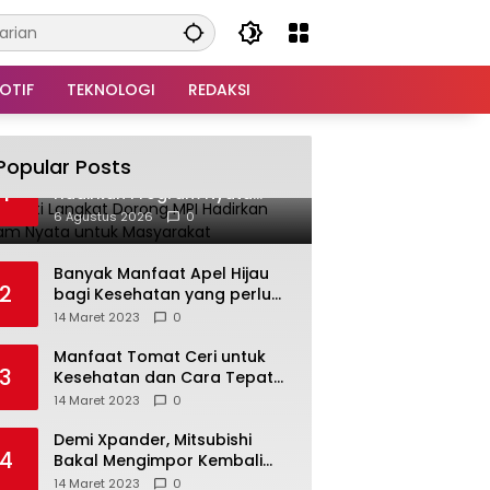
OTIF
TEKNOLOGI
REDAKSI
Popular Posts
Plt Bupati Langkat Dorong MPI
1
Hadirkan Program Nyata
untuk Masyarakat
6 Agustus 2026
0
Banyak Manfaat Apel Hijau
2
bagi Kesehatan yang perlu
Anda ketahui
14 Maret 2023
0
Manfaat Tomat Ceri untuk
3
Kesehatan dan Cara Tepat
Mengonsumsinya
14 Maret 2023
0
Demi Xpander, Mitsubishi
4
Bakal Mengimpor Kembali
Pajero Sport
14 Maret 2023
0