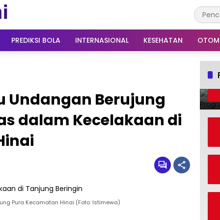
PREDIKSI BOLA
INTERNASIONAL
KESEHATAN
OTOM
u Undangan Berujung
was dalam Kecelakaan di
Hinai
ng Pura Kecamatan Hinai (Foto: Istimewa)