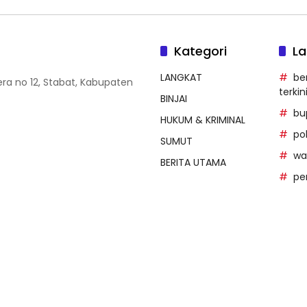
Kategori
La
LANGKAT
be
era no 12, Stabat, Kabupaten
terkin
BINJAI
bu
HUKUM & KRIMINAL
po
SUMUT
wal
BERITA UTAMA
pe