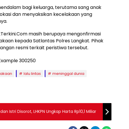
 mendalam bagi keluarga, terutama sang anak
i lokasi dan menyaksikan kecelakaan yang
ya.
katTerkini.Com masih berupaya mengonfirmasi
akaan kepada Satlantas Polres Langkat. Pihak
ngan resmi terkait peristiwa tersebut.
lakaan
lalu lintas
meninggal dunia
n Istri Disorot, LHKPN Ungkap Harta Rp10,1 Miliar