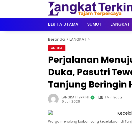
Langsung
ke
konten
BERITA UTAMA
SUMUT
LANGKAT
Beranda
LANGKAT
LANGKAT
Perjalanan Menuj
Duka, Pasutri Te
Tanjung Beringin 
LANGKAT TERKINI
1 Min Baca
6 Juli 2026
Warga menolong korban yang kecelakaan di Tanju