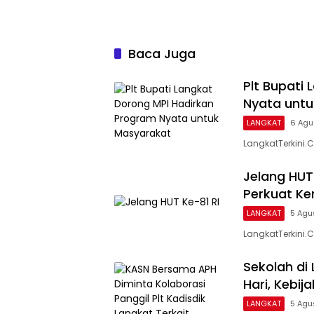
Baca Juga
Plt Bupati
Nyata unt
LANGKAT
6 Agu
LangkatTerkini.C
Jelang HUT
Perkuat K
LANGKAT
5 Agu
LangkatTerkini.
Sekolah di
Hari, Kebij
LANGKAT
5 Agu