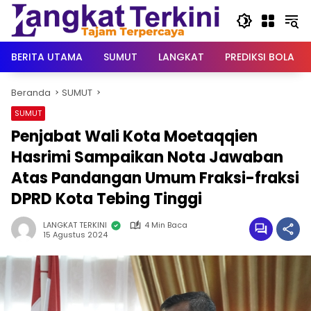
Langsung
ke
konten
BERITA UTAMA
SUMUT
LANGKAT
PREDIKSI BOLA
Beranda
SUMUT
SUMUT
Penjabat Wali Kota Moetaqqien
Hasrimi Sampaikan Nota Jawaban
Atas Pandangan Umum Fraksi-fraksi
DPRD Kota Tebing Tinggi
LANGKAT TERKINI
4 Min Baca
15 Agustus 2024