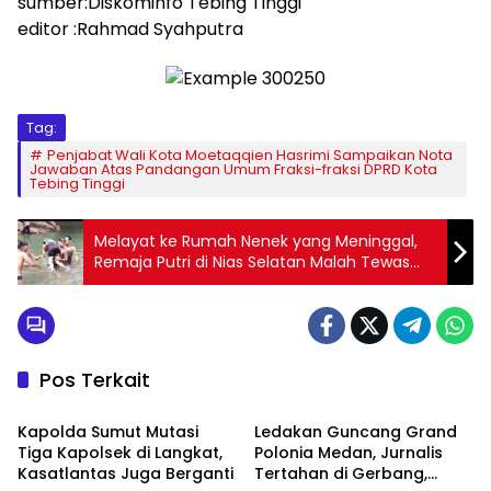
sumber:Diskominfo Tebing Tinggi
editor :Rahmad Syahputra
Tag:
Penjabat Wali Kota Moetaqqien Hasrimi Sampaikan Nota
Jawaban Atas Pandangan Umum Fraksi-fraksi DPRD Kota
Tebing Tinggi
Melayat ke Rumah Nenek yang Meninggal,
Remaja Putri di Nias Selatan Malah Tewas
Tenggelam di Sungai
Pos Terkait
SUMUT
SUMUT
Kapolda Sumut Mutasi
Ledakan Guncang Grand
Tiga Kapolsek di Langkat,
Polonia Medan, Jurnalis
Kasatlantas Juga Berganti
Tertahan di Gerbang,