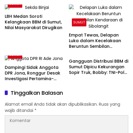
Awak Media Tak Diizinkan
SUMUT
Masuk Lokasi
LBH Medan Soroti
Kelangkaan BBM di Sumut,
SUMUT
Nilai Masyarakat Dirugikan
Empat Tewas, Delapan
Luka dalam Kecelakaan
Beruntun Sembilan
SUMUT
Kendaraan di Sibolangit
SUMUT
Gangguan Distribusi BBM di
Sumut Dipicu Kekurangan
Dampingi Sidak Anggota
Sopir Truk, Bobby: TNI-Polri
DPR Jona, Ronggur Desak
Siap Bantu
Investigasi Pertamina-
Elnusa Soal Kelangkaan
BBM di Sumut
Tinggalkan Balasan
Alamat email Anda tidak akan dipublikasikan.
Ruas yang
wajib ditandai
*