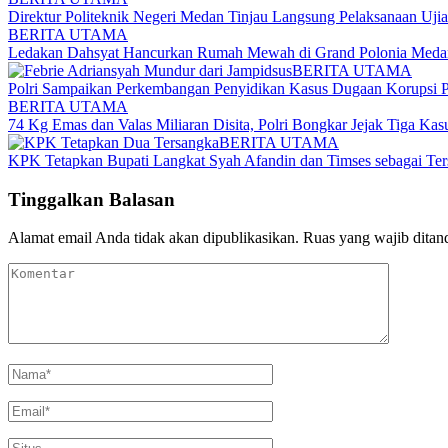
Direktur Politeknik Negeri Medan Tinjau Langsung Pelaksanaan Uji
BERITA UTAMA
Ledakan Dahsyat Hancurkan Rumah Mewah di Grand Polonia Medan
BERITA UTAMA
Polri Sampaikan Perkembangan Penyidikan Kasus Dugaan Korupsi 
BERITA UTAMA
74 Kg Emas dan Valas Miliaran Disita, Polri Bongkar Jejak Tiga Kas
BERITA UTAMA
KPK Tetapkan Bupati Langkat Syah Afandin dan Timses sebagai Te
Tinggalkan Balasan
Alamat email Anda tidak akan dipublikasikan.
Ruas yang wajib ditan