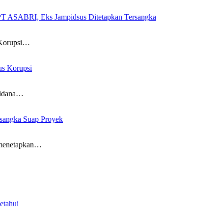
PT ASABRI, Eks Jampidsus Ditetapkan Tersangka
 Korupsi…
us Korupsi
Pidana…
rsangka Suap Proyek
 menetapkan…
etahui