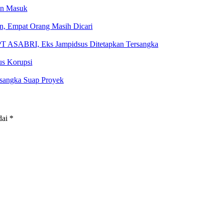
an Masuk
, Empat Orang Masih Dicari
PT ASABRI, Eks Jampidsus Ditetapkan Tersangka
us Korupsi
rsangka Suap Proyek
dai
*