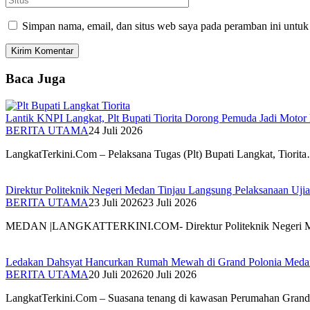
Simpan nama, email, dan situs web saya pada peramban ini untuk
Baca Juga
Lantik KNPI Langkat, Plt Bupati Tiorita Dorong Pemuda Jadi Moto
BERITA UTAMA
24 Juli 2026
LangkatTerkini.Com – Pelaksana Tugas (Plt) Bupati Langkat, Tiorit
Direktur Politeknik Negeri Medan Tinjau Langsung Pelaksanaan Uji
BERITA UTAMA
23 Juli 2026
23 Juli 2026
MEDAN |LANGKATTERKINI.COM- Direktur Politeknik Negeri Me
Ledakan Dahsyat Hancurkan Rumah Mewah di Grand Polonia Medan
BERITA UTAMA
20 Juli 2026
20 Juli 2026
LangkatTerkini.Com – Suasana tenang di kawasan Perumahan Gran