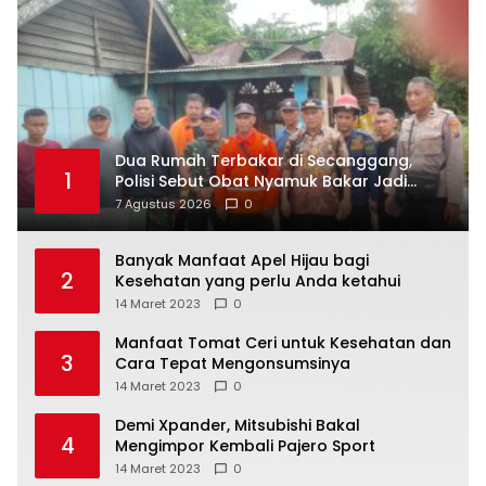
Dua Rumah Terbakar di Secanggang,
1
Polisi Sebut Obat Nyamuk Bakar Jadi
Dugaan Pemicu
7 Agustus 2026
0
Banyak Manfaat Apel Hijau bagi
2
Kesehatan yang perlu Anda ketahui
14 Maret 2023
0
Manfaat Tomat Ceri untuk Kesehatan dan
3
Cara Tepat Mengonsumsinya
14 Maret 2023
0
Demi Xpander, Mitsubishi Bakal
4
Mengimpor Kembali Pajero Sport
14 Maret 2023
0