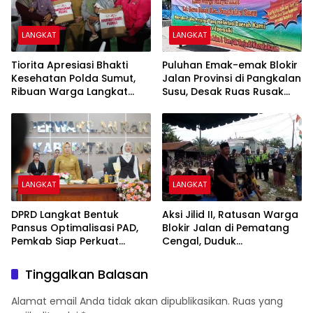
LANGKAT
LANGKAT
Tiorita Apresiasi Bhakti
Puluhan Emak-emak Blokir
Kesehatan Polda Sumut,
Jalan Provinsi di Pangkalan
Ribuan Warga Langkat
Susu, Desak Ruas Rusak
Dapat Layanan Gratis
Segera Diperbaiki
LANGKAT
LANGKAT
DPRD Langkat Bentuk
Aksi Jilid II, Ratusan Warga
Pansus Optimalisasi PAD,
Blokir Jalan di Pematang
Pemkab Siap Perkuat
Cengal, Duduk
Kemandirian Fiskal
Bershalawat Tuntut
Pengaspalan Jalan
Tinggalkan Balasan
Puluhan Tahun Rusak
Alamat email Anda tidak akan dipublikasikan.
Ruas yang