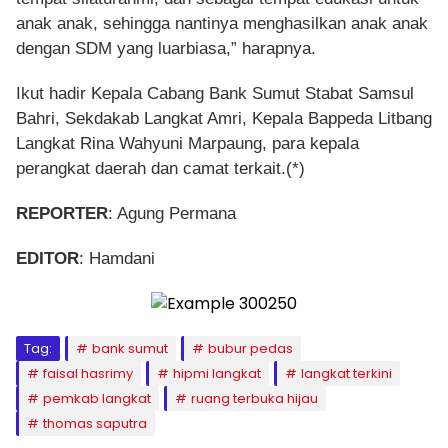
anak anak, sehingga nantinya menghasilkan anak anak
dengan SDM yang luarbiasa,” harapnya.
Ikut hadir Kepala Cabang Bank Sumut Stabat Samsul
Bahri, Sekdakab Langkat Amri, Kepala Bappeda Litbang
Langkat Rina Wahyuni Marpaung, para kepala
perangkat daerah dan camat terkait.(*)
REPORTER
: Agung Permana
EDITOR
: Hamdani
Tag:
bank sumut
bubur pedas
faisal hasrimy
hipmi langkat
langkat terkini
pemkab langkat
ruang terbuka hijau
thomas saputra