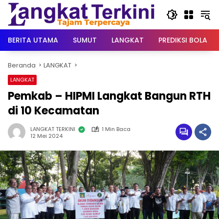
Langsung
ke
konten
BERITA UTAMA
SUMUT
LANGKAT
PREDIKSI BOLA
Beranda
LANGKAT
LANGKAT
Pemkab – HIPMI Langkat Bangun RTH
di 10 Kecamatan
LANGKAT TERKINI
1 Min Baca
12 Mei 2024