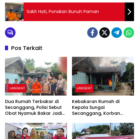
Sakit Hati, Ponakan Bunuh Paman
Pos Terkait
LANGKAT
LANGKAT
Dua Rumah Terbakar di
Kebakaran Rumah di
Secanggang, Polisi Sebut
Kepala Sungai
Obat Nyamuk Bakar Jadi
Secanggang, Korban
Dugaan Pemicu
Dievakuasi