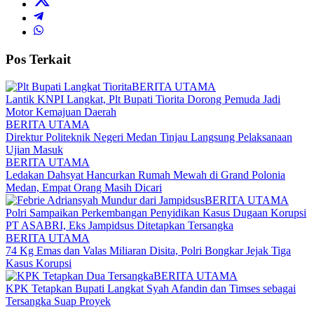
Pos Terkait
BERITA UTAMA
Lantik KNPI Langkat, Plt Bupati Tiorita Dorong Pemuda Jadi
Motor Kemajuan Daerah
BERITA UTAMA
Direktur Politeknik Negeri Medan Tinjau Langsung Pelaksanaan
Ujian Masuk
BERITA UTAMA
Ledakan Dahsyat Hancurkan Rumah Mewah di Grand Polonia
Medan, Empat Orang Masih Dicari
BERITA UTAMA
Polri Sampaikan Perkembangan Penyidikan Kasus Dugaan Korupsi
PT ASABRI, Eks Jampidsus Ditetapkan Tersangka
BERITA UTAMA
74 Kg Emas dan Valas Miliaran Disita, Polri Bongkar Jejak Tiga
Kasus Korupsi
BERITA UTAMA
KPK Tetapkan Bupati Langkat Syah Afandin dan Timses sebagai
Tersangka Suap Proyek