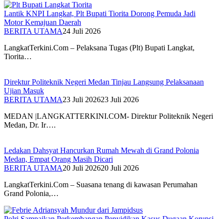
Lantik KNPI Langkat, Plt Bupati Tiorita Dorong Pemuda Jadi
Motor Kemajuan Daerah
BERITA UTAMA
24 Juli 2026
LangkatTerkini.Com – Pelaksana Tugas (Plt) Bupati Langkat,
Tiorita…
Direktur Politeknik Negeri Medan Tinjau Langsung Pelaksanaan
Ujian Masuk
BERITA UTAMA
23 Juli 2026
23 Juli 2026
MEDAN |LANGKATTERKINI.COM- Direktur Politeknik Negeri
Medan, Dr. Ir….
Ledakan Dahsyat Hancurkan Rumah Mewah di Grand Polonia
Medan, Empat Orang Masih Dicari
BERITA UTAMA
20 Juli 2026
20 Juli 2026
LangkatTerkini.Com – Suasana tenang di kawasan Perumahan
Grand Polonia,…
Polri Sampaikan Perkembangan Penyidikan Kasus Dugaan Korupsi