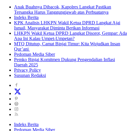
Anak Buahnya Dibacok, Kapolres Langkat Pastikan
Tersangka Harus Tanggungjawab atas Perbuatanya
Indeks Berita
KPK Analisis LHKPN Wakil Ketua DPRD Langkat Ajai
Ismail, Masyarakat Diminta Berikan Informasi
LHKPN Wakil Ketua DPRD Langkat Disorot, Gempar: Ada
Apa Ini Kalau Umpet-Umpetan?
MTQ Ditutup, Camat Binjai Timur: Kita Wujudkan Insan
Qur’ani
Pedoman Media Siber
Pemko Binjai Komitmen Dukung Pengendalian Inflasi
Daerah 2025
Privacy Policy
Susunan Redaksi
Indeks Berita
Pedoman Media Siber