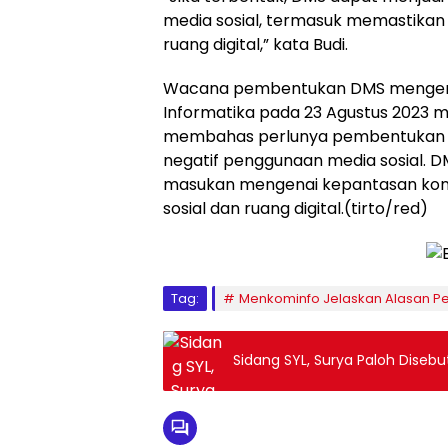
media sosial, termasuk memastika
ruang digital,” kata Budi.
Wacana pembentukan DMS mengemu
Informatika pada 23 Agustus 2023
membahas perlunya pembentukan D
negatif penggunaan media sosial. 
masukan mengenai kepantasan kont
sosial dan ruang digital.(tirto/red)
Tag:
Menkominfo Jelaskan Alasan P
Sidang SYL, Surya Paloh Diseb