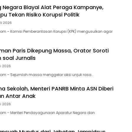
 Negara Biayai Alat Peraga Kampanye,
pu Tekan Risiko Korupsi Politik
li 2026
Com – Komisi Pemberantasan Korupsi (KPK) mengusulkan agar
man Paris Dikepung Massa, Orator Soroti
 soal Jurnalis
li 2026
Com – Sejumlah massa menggelar aksi unjuk rasa…
ma Sekolah, Menteri PANRB Minta ASN Diberi
n Antar Anak
li 2026
.Com – Menteri Pendayagunaan Aparatur Negara dan
iansyah Mundur dari Jabatan Jampidsus,