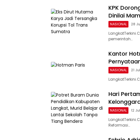
KPK Dorong
Dinilai Mam
NASIONAL
28 Ju
LangkatTerkini.
pemerintah…
Kantor Hot
Pernyataan
NASIONAL
21 Ju
LangkatTerkini.
Hari Perta
Kelonggara
NASIONAL
12 Ju
LangkatTerkini
Reformasi…
Febrie Adr