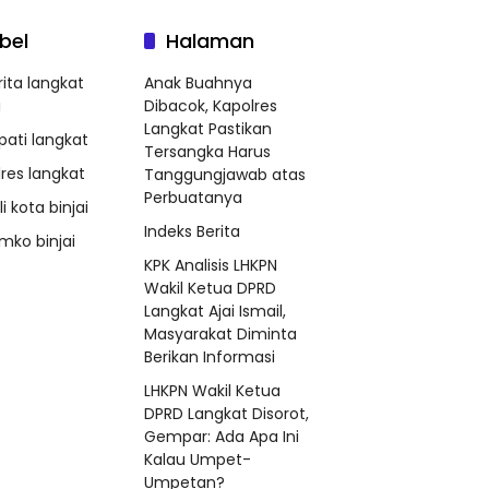
bel
Halaman
rita langkat
Anak Buahnya
i
Dibacok, Kapolres
Langkat Pastikan
pati langkat
Tersangka Harus
lres langkat
Tanggungjawab atas
Perbuatanya
i kota binjai
Indeks Berita
mko binjai
KPK Analisis LHKPN
Wakil Ketua DPRD
Langkat Ajai Ismail,
Masyarakat Diminta
Berikan Informasi
LHKPN Wakil Ketua
DPRD Langkat Disorot,
Gempar: Ada Apa Ini
Kalau Umpet-
Umpetan?