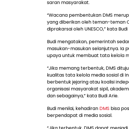
saran masyarakat.
“Wacana pembentukan DMS merupak
yang diberikan oleh teman-teman C
diprakarsai oleh UNESCO,” kata Budi
Budi mengatakan, pemerintah seda
masukan-masukan selanjutnya. Ia
upaya untuk membuat tata kelola med
“Jika memang terbentuk, DMS dituj
kualitas tata kelola media sosial di
berbentuk jejaring atau koalisi ind
organisasi masyarakat sipil, akademisi
dan sebagainya,” kata Budi Arie.
Budi menilai, kehadiran
DMS
bisa pos
berpendapat di media sosial.
“Jika terbentuk, DMS dapat menjadi 