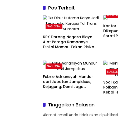
Pos Terkait
NASION
Kantor
NASIONAL
Dikepu
Soroti 
KPK Dorong Negara Biayai
Jurnali
Alat Peraga Kampanye,
Dinilai Mampu Tekan Risiko
Korupsi Politik
NASIONAL
NASION
Febrie Adriansyah Mundur
dari Jabatan Jampidsus,
Soal Ka
Kejagung: Demi Jaga
Polkam
Integritas Penegakan Hukum
Kebal H
Prabo
Tinggalkan Balasan
Alamat email Anda tidak akan dipublikasi