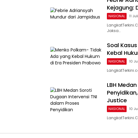
Kejagung: 
NASIONAL
11 Ju
LangkatTerkini
Jaksa…
Soal Kasus
Kebal Huku
NASIONAL
10 Ju
LangkatTerkini.
LBH Medan 
Penyidikan
Justice
NASIONAL
10 Ju
LangkatTerkini