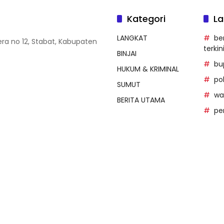
Kategori
La
LANGKAT
be
era no 12, Stabat, Kabupaten
terkin
BINJAI
bu
HUKUM & KRIMINAL
po
SUMUT
wal
BERITA UTAMA
pe