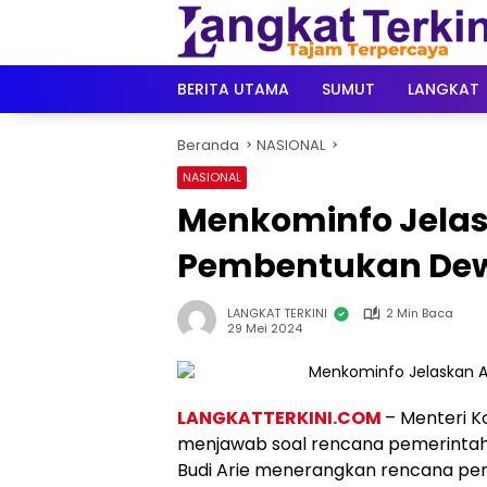
Langsung
ke
konten
BERITA UTAMA
SUMUT
LANGKAT
Beranda
NASIONAL
NASIONAL
Menkominfo Jela
Pembentukan Dew
LANGKAT TERKINI
2 Min Baca
29 Mei 2024
LANGKATTERKINI.COM
– Menteri Ko
menjawab soal rencana pemerintah
Budi Arie menerangkan rencana pe