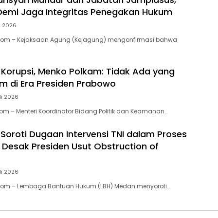
Demi Jaga Integritas Penegakan Hukum
li 2026
.Com – Kejaksaan Agung (Kejagung) mengonfirmasi bahwa
 Korupsi, Menko Polkam: Tidak Ada yang
m di Era Presiden Prabowo
li 2026
com – Menteri Koordinator Bidang Politik dan Keamanan…
Soroti Dugaan Intervensi TNI dalam Proses
, Desak Presiden Usut Obstruction of
li 2026
.Com – Lembaga Bantuan Hukum (LBH) Medan menyoroti…