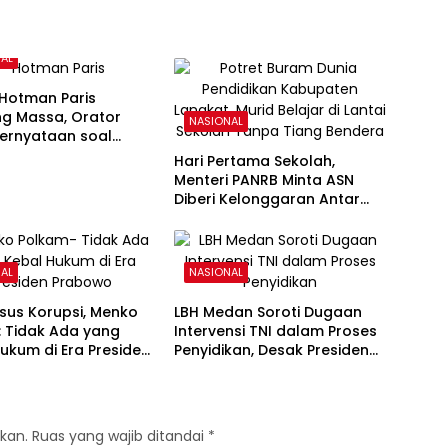
AL
 Hotman Paris
ng Massa, Orator
NASIONAL
Pernyataan soal
s
Hari Pertama Sekolah,
Menteri PANRB Minta ASN
Diberi Kelonggaran Antar
Anak
AL
NASIONAL
sus Korupsi, Menko
LBH Medan Soroti Dugaan
: Tidak Ada yang
Intervensi TNI dalam Proses
ukum di Era Presiden
Penyidikan, Desak Presiden
wo
Usut Obstruction of Justice
kan.
Ruas yang wajib ditandai
*