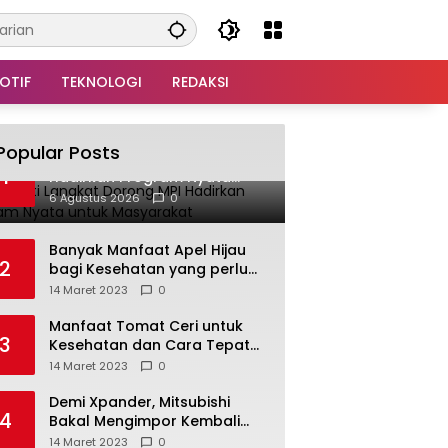
OTIF
TEKNOLOGI
REDAKSI
Popular Posts
Plt Bupati Langkat Dorong MPI
1
Hadirkan Program Nyata
untuk Masyarakat
6 Agustus 2026
0
Banyak Manfaat Apel Hijau
2
bagi Kesehatan yang perlu
Anda ketahui
14 Maret 2023
0
Manfaat Tomat Ceri untuk
3
Kesehatan dan Cara Tepat
Mengonsumsinya
14 Maret 2023
0
Demi Xpander, Mitsubishi
4
Bakal Mengimpor Kembali
Pajero Sport
14 Maret 2023
0