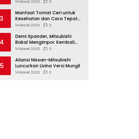
Anda ketahui
14 Maret 2023
0
Manfaat Tomat Ceri untuk
3
Kesehatan dan Cara Tepat
Mengonsumsinya
14 Maret 2023
0
Demi Xpander, Mitsubishi
4
Bakal Mengimpor Kembali
Pajero Sport
14 Maret 2023
0
Aliansi Nissan-Mitsubishi
5
Luncurkan Livina Versi Mungil
14 Maret 2023
0