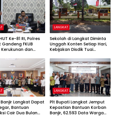
AT
LANGKAT
HUT Ke-81 RI, Polres
Sekolah di Langkat Diminta
t Gandeng FKUB
Unggah Konten Setiap Hari,
t Kerukunan dan
Kebijakan Disdik Tuai
bmas
Sorotan
AT
LANGKAT
Banjir Langkat Dapat
Plt Bupati Langkat Jemput
egar, Bantuan
Kepastian Bantuan Korban
ksi Cair Dua Bulan
Banjir, 62.593 Data Warga
Sudah Valid