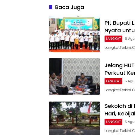
Baca Juga
Plt Bupati
Nyata unt
LANGKAT
6 Agu
LangkatTerkini.C
Jelang HUT
Perkuat K
LANGKAT
5 Agu
LangkatTerkini.
Sekolah di
Hari, Kebij
LANGKAT
5 Agu
LangkatTerkini.