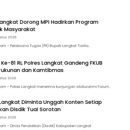
 Langkat Dorong MPI Hadirkan Program
uk Masyarakat
stus 2026
om – Pelaksana Tugas (Plt) Bupati Langkat Tiorita…
 Ke-81 RI, Polres Langkat Gandeng FKUB
erukunan dan Kamtibmas
stus 2026
Com – Polres Langkat menerima kunjungan silaturahmi Forum…
 Langkat Diminta Unggah Konten Setiap
akan Disdik Tuai Sorotan
stus 2026
Com – Dinas Pendidikan (Disdik) Kabupaten Langkat