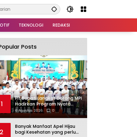
OTIF
TEKNOLOGI
REDAKSI
Popular Posts
Plt Bupati Langkat Dorong MPI
1
Hadirkan Program Nyata
untuk Masyarakat
6 Agustus 2026
0
Banyak Manfaat Apel Hijau
2
bagi Kesehatan yang perlu