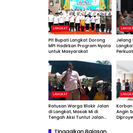
LANGKAT
LANGK
Plt Bupati Langkat Dorong
Jelang 
MPI Hadirkan Program Nyata
Langka
untuk Masyarakat
Perkua
Kamti
LANGKAT
LANGK
Ratusan Warga Blokir Jalan
Korban 
di Langkat, Masak Mi di
Angin S
Tengah Aksi Tuntut Jalan
Diproye
Segera Diaspal
Lagi
Tinggalkan Balasan