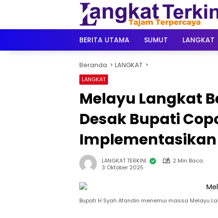
Langsung
ke
konten
BERITA UTAMA
SUMUT
LANGKAT
Beranda
LANGKAT
LANGKAT
Melayu Langkat B
Desak Bupati Cop
Implementasikan
LANGKAT TERKINI
2 Min Baca
3 Oktober 2025
Bupati H Syah Afandin menemui massa Melayu Lan