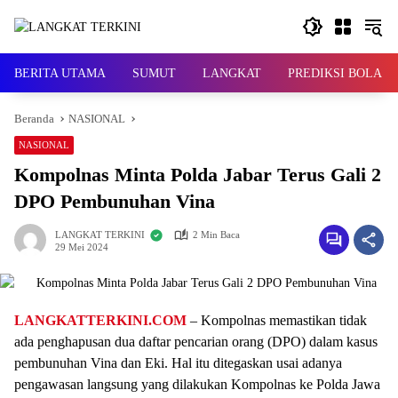
Langsung
ke
konten
BERITA UTAMA
SUMUT
LANGKAT
PREDIKSI BOLA
Beranda
NASIONAL
NASIONAL
Kompolnas Minta Polda Jabar Terus Gali 2
DPO Pembunuhan Vina
LANGKAT TERKINI
2 Min Baca
29 Mei 2024
LANGKATTERKINI.COM
– Kompolnas memastikan tidak
ada penghapusan dua daftar pencarian orang (DPO) dalam kasus
pembunuhan Vina dan Eki. Hal itu ditegaskan usai adanya
pengawasan langsung yang dilakukan Kompolnas ke Polda Jawa