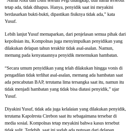
“Nama Andi dan Dani setelah Pegi ditangkap, dua nama tersebut
tetap ada, tidak dihapus. Hanya, penyidik saat ini meyakini
berdasarkan bukti-bukti, dipastikan fisiknya tidak ada,” kata
Yusuf.
Lebih lanjut Yusuf memaparkan, dari penjelasan semua pihak dari
kepolisian itu, Kompolnas juga menyimpulkan penyidikan yang
dilakukan delapan tahun terakhir tidak asal-asalan. Namun,
memang pada kenyataannya penyidik menemukan hambatan.
“Secara umum penyidikan yang telah dilakukan hingga vonis di
pengadilan tidak terlihat asal-asalan, memang ada hambatan saat
ada pencabutan BAP, terutama lima tersangka saat itu, namun itu
tidak menjadi hambatan yang tidak bisa diatasi penyidik,” ujar
Yusuf.
Diyakini Yusuf, tidak ada juga kelalaian yang dilakukan penyidik,
terutama Kapolresta Cirebon saat itu sebagaimana tersebar di
media sosial. Kompolnas tetap meyakini bahwa kasus tersebut
tidak sulit. Terlebih, saat ini sudah ada putusan dari delapan