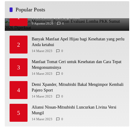
Popular Posts
Binjai Lolos Monitoring, Persiapan Evaluasi Lomba
1
PKK Sumut 2026 Diperkuat
9 Agustus 2026
0
Banyak Manfaat Apel Hijau bagi Kesehatan yang perlu
2
Anda ketahui
14 Maret 2023
0
Manfaat Tomat Ceri untuk Kesehatan dan Cara Tepat
3
Mengonsumsinya
14 Maret 2023
0
Demi Xpander, Mitsubishi Bakal Mengimpor Kembali
4
Pajero Sport
14 Maret 2023
0
Aliansi Nissan-Mitsubishi Luncurkan Livina Versi
5
Mungil
14 Maret 2023
0