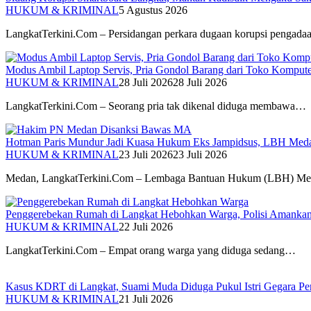
HUKUM & KRIMINAL
5 Agustus 2026
LangkatTerkini.Com – Persidangan perkara dugaan korupsi pengad
Modus Ambil Laptop Servis, Pria Gondol Barang dari Toko Komputer
HUKUM & KRIMINAL
28 Juli 2026
28 Juli 2026
LangkatTerkini.Com – Seorang pria tak dikenal diduga membawa…
Hotman Paris Mundur Jadi Kuasa Hukum Eks Jampidsus, LBH Meda
HUKUM & KRIMINAL
23 Juli 2026
23 Juli 2026
Medan, LangkatTerkini.Com – Lembaga Bantuan Hukum (LBH) 
Penggerebekan Rumah di Langkat Hebohkan Warga, Polisi Amankan
HUKUM & KRIMINAL
22 Juli 2026
LangkatTerkini.Com – Empat orang warga yang diduga sedang…
Kasus KDRT di Langkat, Suami Muda Diduga Pukul Istri Gegara Per
HUKUM & KRIMINAL
21 Juli 2026