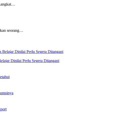
 Langkat…
ankan seorang…
lajar Dinilai Perlu Segera Ditangani
etahui
sumsinya
port