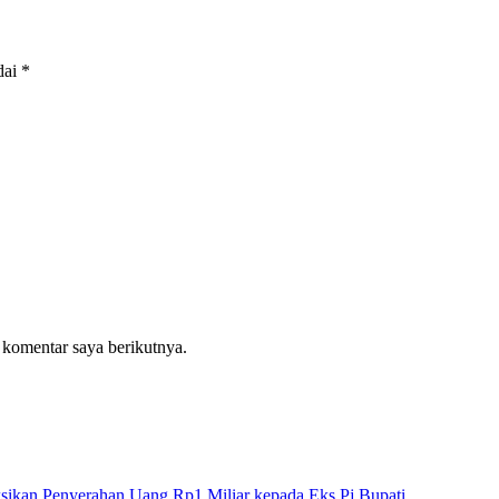
dai
*
 komentar saya berikutnya.
sikan Penyerahan Uang Rp1 Miliar kepada Eks Pj Bupati