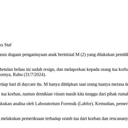
asus dugaan penganiayaan anak berinisial M (2) yang dilakukan pemili
 kebetulan beliau ini sudah resign, dan melaporkan kepada orang tua k
ornya, Rabu (31/7/2024).
ap hari di daycare itu. M hanya dititipkan saat orang tuanya merasa 
tua korban, namun demikian visum masih kita tunggu dari pihak rumah s
ukan analisa oleh Laboratorium Forensik (Labfor). Kemudian, pemerik
 melakukan pemeriksaan terhadap oranh tua dari korban dan rencananya