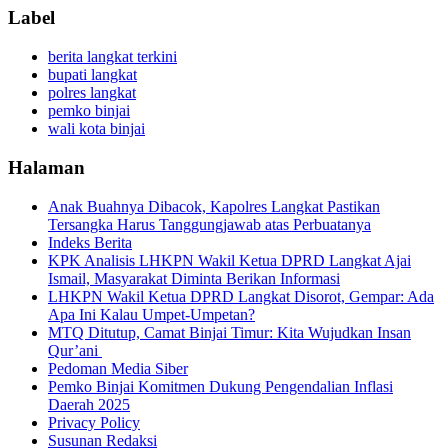
Label
berita langkat terkini
bupati langkat
polres langkat
pemko binjai
wali kota binjai
Halaman
Anak Buahnya Dibacok, Kapolres Langkat Pastikan
Tersangka Harus Tanggungjawab atas Perbuatanya
Indeks Berita
KPK Analisis LHKPN Wakil Ketua DPRD Langkat Ajai
Ismail, Masyarakat Diminta Berikan Informasi
LHKPN Wakil Ketua DPRD Langkat Disorot, Gempar: Ada
Apa Ini Kalau Umpet-Umpetan?
MTQ Ditutup, Camat Binjai Timur: Kita Wujudkan Insan
Qur’ani
Pedoman Media Siber
Pemko Binjai Komitmen Dukung Pengendalian Inflasi
Daerah 2025
Privacy Policy
Susunan Redaksi