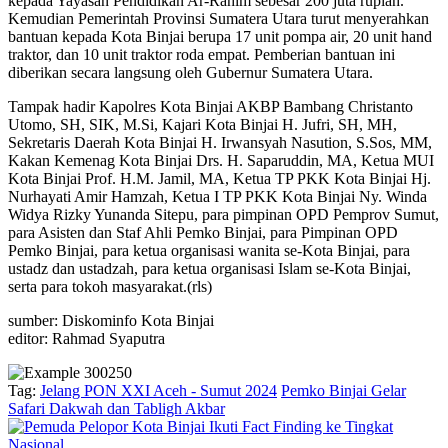
kepada Yayasan Pendidikan Ar-Rahim sebesar 200 juta rupiah.
Kemudian Pemerintah Provinsi Sumatera Utara turut menyerahkan
bantuan kepada Kota Binjai berupa 17 unit pompa air, 20 unit hand
traktor, dan 10 unit traktor roda empat. Pemberian bantuan ini
diberikan secara langsung oleh Gubernur Sumatera Utara.
Tampak hadir Kapolres Kota Binjai AKBP Bambang Christanto
Utomo, SH, SIK, M.Si, Kajari Kota Binjai H. Jufri, SH, MH,
Sekretaris Daerah Kota Binjai H. Irwansyah Nasution, S.Sos, MM,
Kakan Kemenag Kota Binjai Drs. H. Saparuddin, MA, Ketua MUI
Kota Binjai Prof. H.M. Jamil, MA, Ketua TP PKK Kota Binjai Hj.
Nurhayati Amir Hamzah, Ketua I TP PKK Kota Binjai Ny. Winda
Widya Rizky Yunanda Sitepu, para pimpinan OPD Pemprov Sumut,
para Asisten dan Staf Ahli Pemko Binjai, para Pimpinan OPD
Pemko Binjai, para ketua organisasi wanita se-Kota Binjai, para
ustadz dan ustadzah, para ketua organisasi Islam se-Kota Binjai,
serta para tokoh masyarakat.(rls)
sumber: Diskominfo Kota Binjai
editor: Rahmad Syaputra
Tag:
Jelang PON XXI Aceh - Sumut 2024
Pemko Binjai Gelar
Safari Dakwah dan Tabligh Akbar