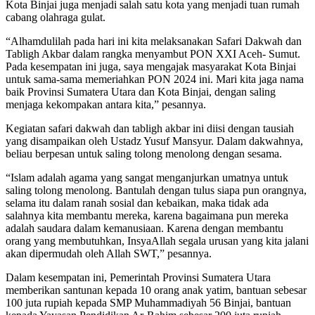
Kota Binjai juga menjadi salah satu kota yang menjadi tuan rumah
cabang olahraga gulat.
“Alhamdulilah pada hari ini kita melaksanakan Safari Dakwah dan
Tabligh Akbar dalam rangka menyambut PON XXI Aceh- Sumut.
Pada kesempatan ini juga, saya mengajak masyarakat Kota Binjai
untuk sama-sama memeriahkan PON 2024 ini. Mari kita jaga nama
baik Provinsi Sumatera Utara dan Kota Binjai, dengan saling
menjaga kekompakan antara kita,” pesannya.
Kegiatan safari dakwah dan tabligh akbar ini diisi dengan tausiah
yang disampaikan oleh Ustadz Yusuf Mansyur. Dalam dakwahnya,
beliau berpesan untuk saling tolong menolong dengan sesama.
“Islam adalah agama yang sangat menganjurkan umatnya untuk
saling tolong menolong. Bantulah dengan tulus siapa pun orangnya,
selama itu dalam ranah sosial dan kebaikan, maka tidak ada
salahnya kita membantu mereka, karena bagaimana pun mereka
adalah saudara dalam kemanusiaan. Karena dengan membantu
orang yang membutuhkan, InsyaAllah segala urusan yang kita jalani
akan dipermudah oleh Allah SWT,” pesannya.
Dalam kesempatan ini, Pemerintah Provinsi Sumatera Utara
memberikan santunan kepada 10 orang anak yatim, bantuan sebesar
100 juta rupiah kepada SMP Muhammadiyah 56 Binjai, bantuan