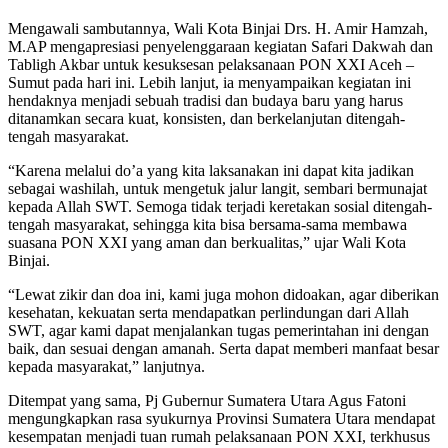
Mengawali sambutannya, Wali Kota Binjai Drs. H. Amir Hamzah,
M.AP mengapresiasi penyelenggaraan kegiatan Safari Dakwah dan
Tabligh Akbar untuk kesuksesan pelaksanaan PON XXI Aceh –
Sumut pada hari ini. Lebih lanjut, ia menyampaikan kegiatan ini
hendaknya menjadi sebuah tradisi dan budaya baru yang harus
ditanamkan secara kuat, konsisten, dan berkelanjutan ditengah-
tengah masyarakat.
“Karena melalui do’a yang kita laksanakan ini dapat kita jadikan
sebagai washilah, untuk mengetuk jalur langit, sembari bermunajat
kepada Allah SWT. Semoga tidak terjadi keretakan sosial ditengah-
tengah masyarakat, sehingga kita bisa bersama-sama membawa
suasana PON XXI yang aman dan berkualitas,” ujar Wali Kota
Binjai.
“Lewat zikir dan doa ini, kami juga mohon didoakan, agar diberikan
kesehatan, kekuatan serta mendapatkan perlindungan dari Allah
SWT, agar kami dapat menjalankan tugas pemerintahan ini dengan
baik, dan sesuai dengan amanah. Serta dapat memberi manfaat besar
kepada masyarakat,” lanjutnya.
Ditempat yang sama, Pj Gubernur Sumatera Utara Agus Fatoni
mengungkapkan rasa syukurnya Provinsi Sumatera Utara mendapat
kesempatan menjadi tuan rumah pelaksanaan PON XXI, terkhusus