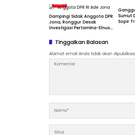
SUMUT
Ganggua
Sumut 
Dampingi Sidak Anggota DPR
Sopir T
Jona, Ronggur Desak
Siap Ba
Investigasi Pertamina-Elnusa
Soal Kelangkaan BBM di
Sumut
Tinggalkan Balasan
Alamat email Anda tidak akan dipublikasi