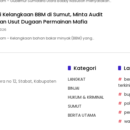
.Com – Gubernur Sumatera Utara Bobby Nasution menyatakan…
i Kelangkaan BBM di Sumut, Minta Audit
 dan Usut Dugaan Permainan Mafia
2026
.Com – Kelangkaan bahan bakar minyak (BBM) yang…
Kategori
La
LANGKAT
be
era no 12, Stabat, Kabupaten
terkin
BINJAI
bu
HUKUM & KRIMINAL
po
SUMUT
pe
BERITA UTAMA
wal