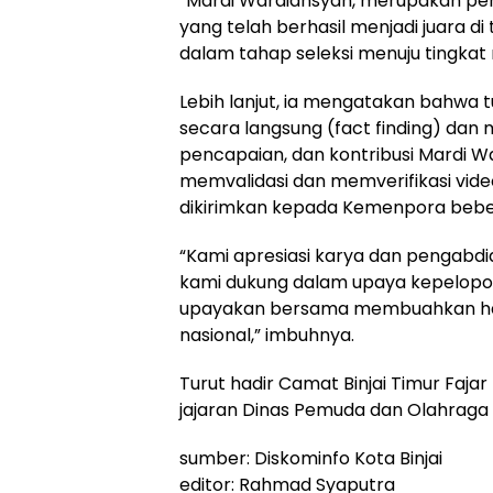
“Mardi Wardiansyah, merupakan pem
yang telah berhasil menjadi juara d
dalam tahap seleksi menuju tingkat n
Lebih lanjut, ia mengatakan bahwa t
secara langsung (fact finding) dan
pencapaian, dan kontribusi Mardi W
memvalidasi dan memverifikasi video
dikirimkan kepada Kemenpora beber
“Kami apresiasi karya dan pengabd
kami dukung dalam upaya kepelopo
upayakan bersama membuahkan hasi
nasional,” imbuhnya.
Turut hadir Camat Binjai Timur Fajar
jajaran Dinas Pemuda dan Olahraga P
sumber: Diskominfo Kota Binjai
editor: Rahmad Syaputra