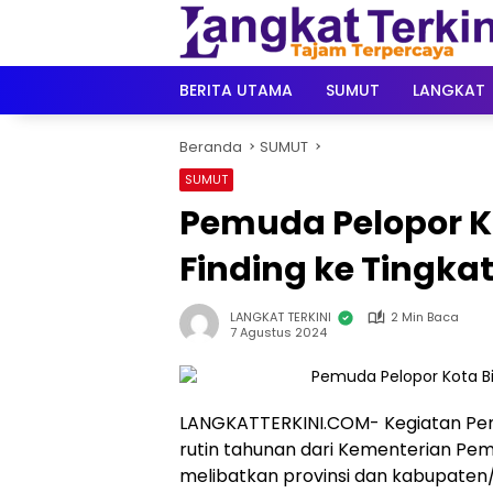
Langsung
ke
konten
BERITA UTAMA
SUMUT
LANGKAT
Beranda
SUMUT
SUMUT
Pemuda Pelopor Kot
Finding ke Tingka
LANGKAT TERKINI
2 Min Baca
7 Agustus 2024
LANGKATTERKINI.COM- Kegiatan Pe
rutin tahunan dari Kementerian Pe
melibatkan provinsi dan kabupate