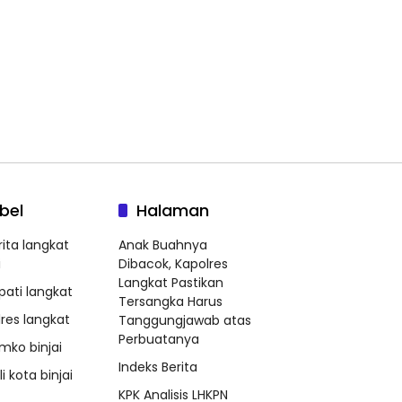
bel
Halaman
rita langkat
Anak Buahnya
i
Dibacok, Kapolres
Langkat Pastikan
pati langkat
Tersangka Harus
lres langkat
Tanggungjawab atas
Perbuatanya
mko binjai
Indeks Berita
i kota binjai
KPK Analisis LHKPN