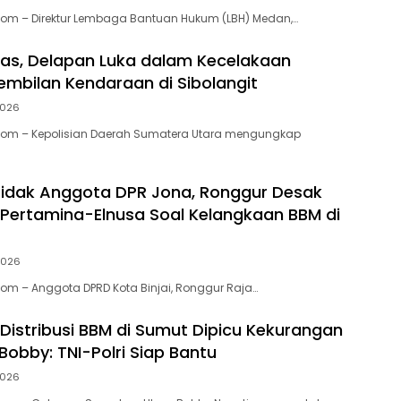
Com – Direktur Lembaga Bantuan Hukum (LBH) Medan,…
as, Delapan Luka dalam Kecelakaan
embilan Kendaraan di Sibolangit
2026
.Com – Kepolisian Daerah Sumatera Utara mengungkap
idak Anggota DPR Jona, Ronggur Desak
i Pertamina-Elnusa Soal Kelangkaan BBM di
 2026
Com – Anggota DPRD Kota Binjai, Ronggur Raja…
istribusi BBM di Sumut Dipicu Kekurangan
 Bobby: TNI-Polri Siap Bantu
2026