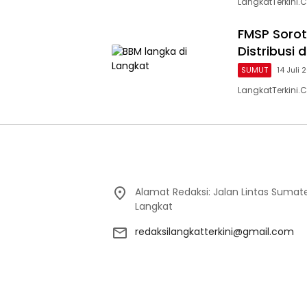
LangkatTerkini
FMSP Sorot
Distribusi
SUMUT
14 Juli 
LangkatTerkini
Alamat Redaksi: Jalan Lintas Sumat
Langkat
redaksilangkatterkini@gmail.com