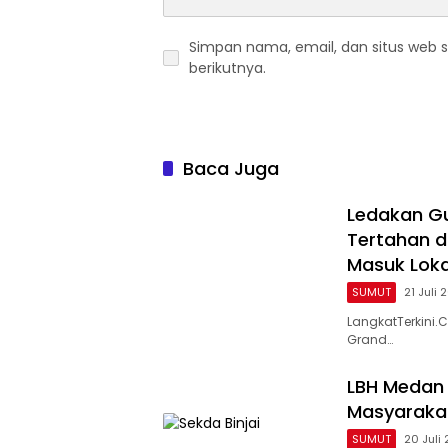
Simpan nama, email, dan situs web 
berikutnya.
Baca Juga
Ledakan Gu
Tertahan d
Masuk Loka
SUMUT
21 Juli 
LangkatTerkin
Grand…
LBH Medan 
Masyarakat
SUMUT
20 Juli