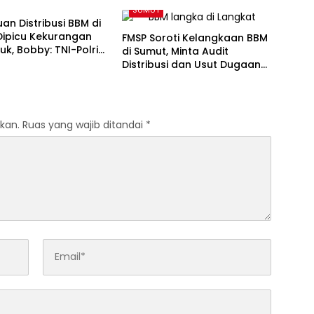
Sibolangit
SUMUT
n Distribusi BBM di
Dipicu Kekurangan
FMSP Soroti Kelangkaan BBM
ruk, Bobby: TNI-Polri
di Sumut, Minta Audit
ntu
Distribusi dan Usut Dugaan
Permainan Mafia
kan.
Ruas yang wajib ditandai
*