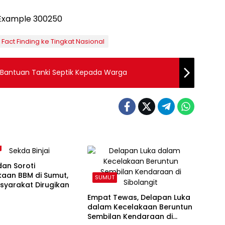
 Fact Finding ke Tingkat Nasional
n Bantuan Tanki Septik Kepada Warga
an Soroti
kaan BBM di Sumut,
SUMUT
asyarakat Dirugikan
Empat Tewas, Delapan Luka
dalam Kecelakaan Beruntun
Sembilan Kendaraan di