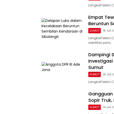
LangkatTerkini.
Empat Tew
Beruntun S
SUMUT
18 Juli 
LangkatTerkini
identitas para…
Dampingi S
Investigas
Sumut
SUMUT
16 Juli
LangkatTerkini.
Gangguan D
Sopir Truk,
SUMUT
14 Juli 