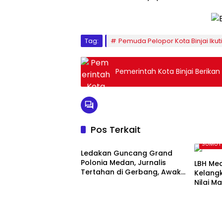
Tag:
Pemuda Pelopor Kota Binjai Ikuti
Pemerintah Kota Binjai Berika
Pos Terkait
SUMUT
SUMUT
Ledakan Guncang Grand
Polonia Medan, Jurnalis
LBH Med
Tertahan di Gerbang, Awak
Kelang
Media Tak Diizinkan Masuk
Nilai M
Lokasi
SUMUT