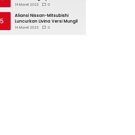
Pajero Sport
14 Maret 2023
0
Aliansi Nissan-Mitsubishi
5
Luncurkan Livina Versi Mungil
14 Maret 2023
0