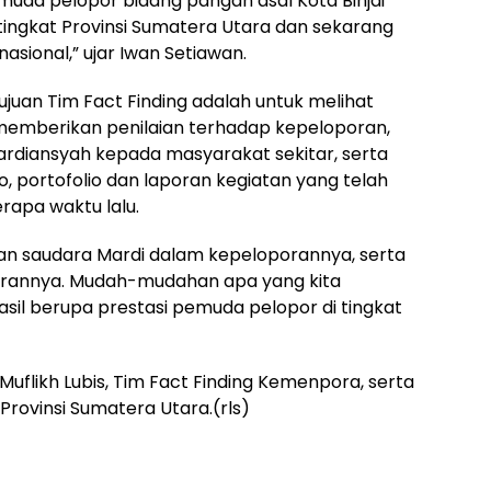
uda pelopor bidang pangan asal Kota Binjai
i tingkat Provinsi Sumatera Utara dan sekarang
asional,” ujar Iwan Setiawan.
ujuan Tim Fact Finding adalah untuk melihat
 memberikan penilaian terhadap kepeloporan,
ardiansyah kepada masyarakat sekitar, serta
, portofolio dan laporan kegiatan yang telah
apa waktu lalu.
ian saudara Mardi dalam kepeloporannya, serta
rannya. Mudah-mudahan apa yang kita
l berupa prestasi pemuda pelopor di tingkat
 Muflikh Lubis, Tim Fact Finding Kemenpora, serta
rovinsi Sumatera Utara.(rls)