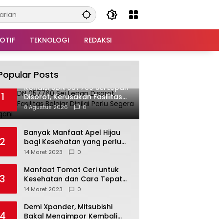
OTIF
TEKNOLOGI
REDAKSI
Popular Posts
Kondisi SDN 057760 Sei Lepan
1
Disorot, Kerusakan Fasilitas
Belajar Dinilai Perlu Segera
8 Agustus 2026
0
Ditangani
Banyak Manfaat Apel Hijau
2
bagi Kesehatan yang perlu
Anda ketahui
14 Maret 2023
0
Manfaat Tomat Ceri untuk
3
Kesehatan dan Cara Tepat
Mengonsumsinya
14 Maret 2023
0
Demi Xpander, Mitsubishi
4
Bakal Mengimpor Kembali