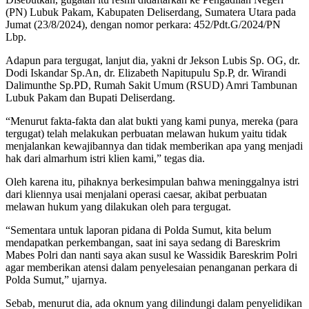
(PN) Lubuk Pakam, Kabupaten Deliserdang, Sumatera Utara pada
Jumat (23/8/2024), dengan nomor perkara: 452/Pdt.G/2024/PN
Lbp.
Adapun para tergugat, lanjut dia, yakni dr Jekson Lubis Sp. OG, dr.
Dodi Iskandar Sp.An, dr. Elizabeth Napitupulu Sp.P, dr. Wirandi
Dalimunthe Sp.PD, Rumah Sakit Umum (RSUD) Amri Tambunan
Lubuk Pakam dan Bupati Deliserdang.
“Menurut fakta-fakta dan alat bukti yang kami punya, mereka (para
tergugat) telah melakukan perbuatan melawan hukum yaitu tidak
menjalankan kewajibannya dan tidak memberikan apa yang menjadi
hak dari almarhum istri klien kami,” tegas dia.
Oleh karena itu, pihaknya berkesimpulan bahwa meninggalnya istri
dari kliennya usai menjalani operasi caesar, akibat perbuatan
melawan hukum yang dilakukan oleh para tergugat.
“Sementara untuk laporan pidana di Polda Sumut, kita belum
mendapatkan perkembangan, saat ini saya sedang di Bareskrim
Mabes Polri dan nanti saya akan susul ke Wassidik Bareskrim Polri
agar memberikan atensi dalam penyelesaian penanganan perkara di
Polda Sumut,” ujarnya.
Sebab, menurut dia, ada oknum yang dilindungi dalam penyelidikan