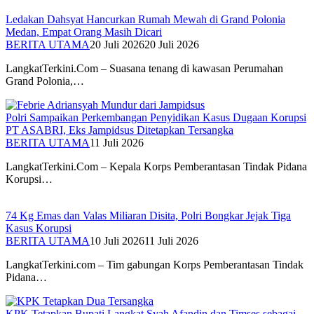
Ledakan Dahsyat Hancurkan Rumah Mewah di Grand Polonia
Medan, Empat Orang Masih Dicari
BERITA UTAMA
20 Juli 2026
20 Juli 2026
LangkatTerkini.Com – Suasana tenang di kawasan Perumahan
Grand Polonia,…
Polri Sampaikan Perkembangan Penyidikan Kasus Dugaan Korupsi
PT ASABRI, Eks Jampidsus Ditetapkan Tersangka
BERITA UTAMA
11 Juli 2026
LangkatTerkini.Com – Kepala Korps Pemberantasan Tindak Pidana
Korupsi…
74 Kg Emas dan Valas Miliaran Disita, Polri Bongkar Jejak Tiga
Kasus Korupsi
BERITA UTAMA
10 Juli 2026
11 Juli 2026
LangkatTerkini.com – Tim gabungan Korps Pemberantasan Tindak
Pidana…
KPK Tetapkan Bupati Langkat Syah Afandin dan Timses sebagai