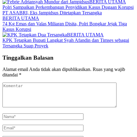
BERITA UTAMA
Polri Sampaikan Perkembangan Penyidikan Kasus Dugaan Korupsi
PT ASABRI, Eks Jampidsus Ditetapkan Tersangka
BERITA UTAMA
74 Kg Emas dan Valas Miliaran Disita, Polri Bongkar Jejak Tiga
Kasus Korupsi
BERITA UTAMA
KPK Tetapkan Bupati Langkat Syah Afandin dan Timses sebagai
Tersangka Suap Proyek
Tinggalkan Balasan
Alamat email Anda tidak akan dipublikasikan.
Ruas yang wajib
ditandai
*