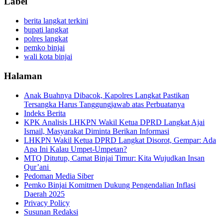
Label
berita langkat terkini
bupati langkat
polres langkat
pemko binjai
wali kota binjai
Halaman
Anak Buahnya Dibacok, Kapolres Langkat Pastikan
Tersangka Harus Tanggungjawab atas Perbuatanya
Indeks Berita
KPK Analisis LHKPN Wakil Ketua DPRD Langkat Ajai
Ismail, Masyarakat Diminta Berikan Informasi
LHKPN Wakil Ketua DPRD Langkat Disorot, Gempar: Ada
Apa Ini Kalau Umpet-Umpetan?
MTQ Ditutup, Camat Binjai Timur: Kita Wujudkan Insan
Qur’ani
Pedoman Media Siber
Pemko Binjai Komitmen Dukung Pengendalian Inflasi
Daerah 2025
Privacy Policy
Susunan Redaksi