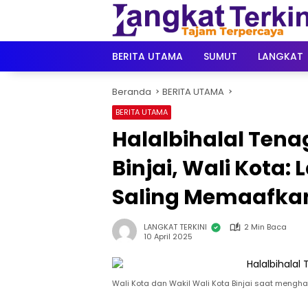
Langsung
ke
konten
BERITA UTAMA
SUMUT
LANGKAT
Beranda
BERITA UTAMA
BERITA UTAMA
Halalbihalal Tena
Binjai, Wali Kota
Saling Memaafka
LANGKAT TERKINI
2 Min Baca
10 April 2025
Wali Kota dan Wakil Wali Kota Binjai saat mengha