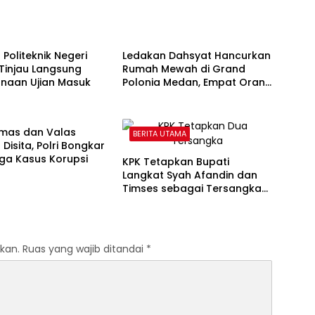
 UTAMA
BERITA UTAMA
 Politeknik Negeri
Ledakan Dahsyat Hancurkan
Tinjau Langsung
Rumah Mewah di Grand
anaan Ujian Masuk
Polonia Medan, Empat Orang
Masih Dicari
 UTAMA
Emas dan Valas
BERITA UTAMA
 Disita, Polri Bongkar
iga Kasus Korupsi
KPK Tetapkan Bupati
Langkat Syah Afandin dan
Timses sebagai Tersangka
Suap Proyek
kan.
Ruas yang wajib ditandai
*