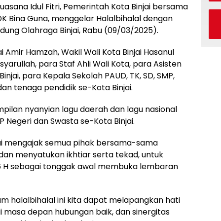
asana Idul Fitri, Pemerintah Kota Binjai bersama
OK Bina Guna, menggelar Halalbihalal dengan
edung Olahraga Binjai, Rabu (09/03/2025).
njai Amir Hamzah, Wakil Wali Kota Binjai Hasanul
nsyarullah, para Staf Ahli Wali Kota, para Asisten
injai, para Kepala Sekolah PAUD, TK, SD, SMP,
dan tenaga pendidik se-Kota Binjai.
ampilan nyanyian lagu daerah dan lagu nasional
 Negeri dan Swasta se-Kota Binjai.
jai mengajak semua pihak bersama-sama
dan menyatukan ikhtiar serta tekad, untuk
46 H sebagai tonggak awal membuka lembaran
halalbihalal ini kita dapat melapangkan hati
i masa depan hubungan baik, dan sinergitas