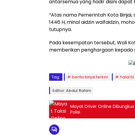
antarsemua yang hadir disini dapat t
“Atas nama Pemerintah Kota Binjai, 
1446 H, minal aidzin walfaidzin, moh
tutupnya.
Pada kesempatan tersebut, Wali Kota
memberikan penghargaan kepada se
Tag:
berita binjai terkini
halal bi
Editor: Abdul Rahim
Mayat Driver Online Dibungkus
Polisi