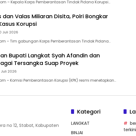
Com – Kepala Korps Pemberantasan Tindak Pidana Korupsi…
dan Valas Miliaran Disita, Polri Bongkar
 Kasus Korupsi
0 Juli 2026
.com – Tim gabungan Korps Pemberantasan Tindak Pidana…
an Bupati Langkat Syah Afandin dan
agai Tersangka Suap Proyek
 Juli 2026
com – Komisi Pemberantasan Korupsi (KPK) resmi menetapkan…
Kategori
La
LANGKAT
be
era no 12, Stabat, Kabupaten
terkin
BINJAI