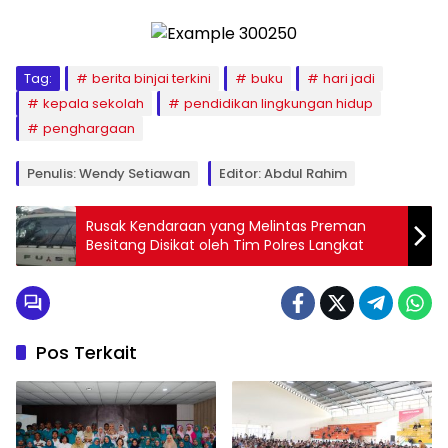
Tag:
berita binjai terkini
buku
hari jadi
kepala sekolah
pendidikan lingkungan hidup
penghargaan
Penulis: Wendy Setiawan
Editor: Abdul Rahim
Rusak Kendaraan yang Melintas Preman
Besitang Disikat oleh Tim Polres Langkat
Pos Terkait