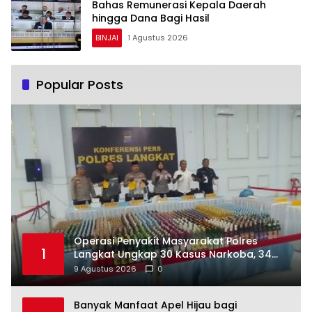
Bahas Remunerasi Kepala Daerah
hingga Dana Bagi Hasil
BINJAI
1 Agustus 2026
Popular Posts
Operasi Penyakit Masyarakat Polres
1
Langkat Ungkap 30 Kasus Narkoba, 34
Tersangka Diamankan
9 Agustus 2026
0
Banyak Manfaat Apel Hijau bagi