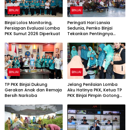
BINJAI
BINJAI
Binjai Lolos Monitoring,
Peringati Hari Lansia
Persiapan Evaluasi Lomba
Sedunia, Pemko Binjai
PKK Sumut 2026 Diperkuat
Tekankan Pentingnya
Penghormatan dan
Perhatian kepada Lansia
BINJAI
BINJAI
TP PKK Binjai Dukung
Jelang Penilaian Lomba
Gerakan Anak dan Remaja
Aku Hatinya PKK, Ketua TP
Bersih Narkoba
PKK Binjai Pimpin Gotong
Royong Percantik Rumah
Bibit