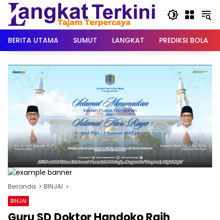
Langsung
ke
konten
BERITA UTAMA
SUMUT
LANGKAT
PREDIKSI BOLA
Beranda
BINJAI
BINJAI
Guru SD Doktor Handoko Raih