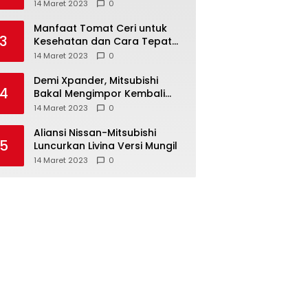
Anda ketahui
14 Maret 2023
0
Manfaat Tomat Ceri untuk
3
Kesehatan dan Cara Tepat
Mengonsumsinya
14 Maret 2023
0
Demi Xpander, Mitsubishi
4
Bakal Mengimpor Kembali
Pajero Sport
14 Maret 2023
0
Aliansi Nissan-Mitsubishi
5
Luncurkan Livina Versi Mungil
14 Maret 2023
0