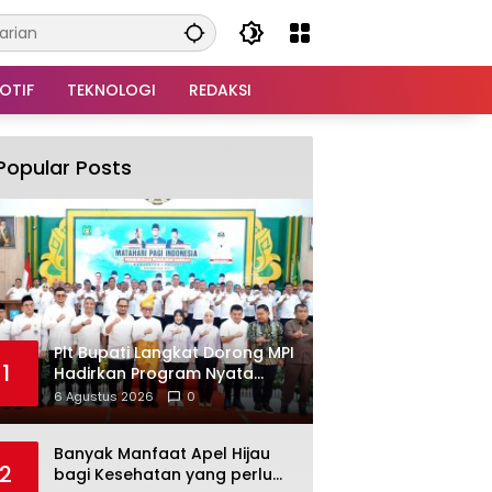
OTIF
TEKNOLOGI
REDAKSI
Popular Posts
Plt Bupati Langkat Dorong MPI
1
Hadirkan Program Nyata
untuk Masyarakat
6 Agustus 2026
0
Banyak Manfaat Apel Hijau
2
bagi Kesehatan yang perlu