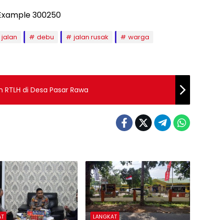
 jalan
debu
jalan rusak
warga
an RTLH di Desa Pasar Rawa
AT
LANGKAT