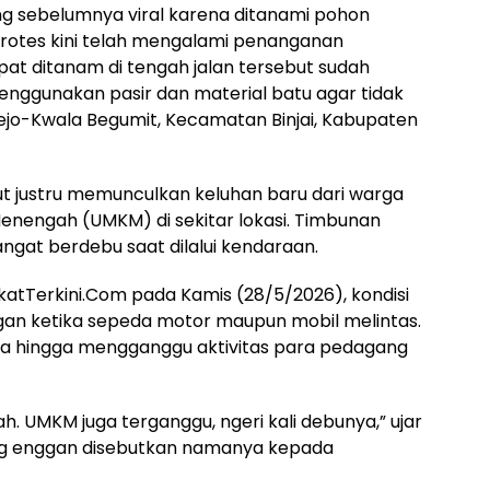
ang sebelumnya viral karena ditanami pohon
protes kini telah mengalami penanganan
at ditanam di tengah jalan tersebut sudah
menggunakan pasir dan material batu agar tidak
rejo-Kwala Begumit, Kecamatan Binjai, Kabupaten
but justru memunculkan keluhan baru dari warga
Menengah (UMKM) di sekitar lokasi. Timbunan
ngat berdebu saat dilalui kendaraan.
katTerkini.Com pada Kamis (28/5/2026), kondisi
gan ketika sepeda motor maupun mobil melintas.
 hingga mengganggu aktivitas para pedagang
h. UMKM juga terganggu, ngeri kali debunya,” ujar
g enggan disebutkan namanya kepada