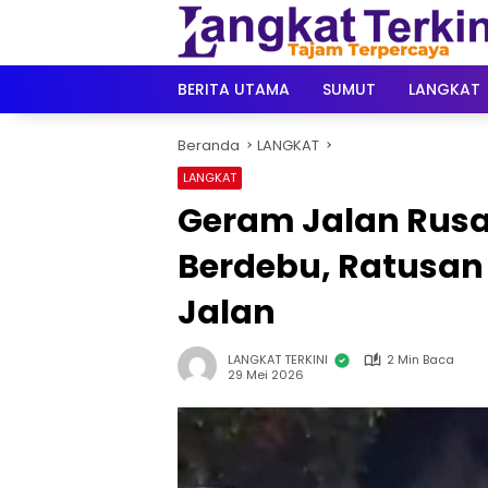
Langsung
ke
konten
BERITA UTAMA
SUMUT
LANGKAT
Beranda
LANGKAT
LANGKAT
Geram Jalan Rusa
Berdebu, Ratusan
Jalan
LANGKAT TERKINI
2 Min Baca
29 Mei 2026