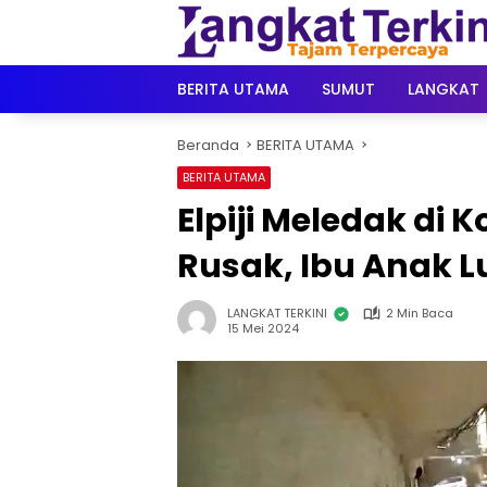
Langsung
ke
konten
BERITA UTAMA
SUMUT
LANGKAT
Beranda
BERITA UTAMA
BERITA UTAMA
Elpiji Meledak di 
Rusak, Ibu Anak L
LANGKAT TERKINI
2 Min Baca
15 Mei 2024