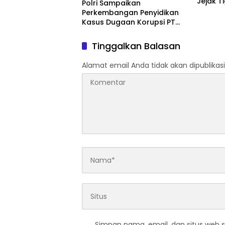
Jejak T
Polri Sampaikan
Perkembangan Penyidikan
Kasus Dugaan Korupsi PT
ASABRI, Eks Jampidsus
Ditetapkan Tersangka
Tinggalkan Balasan
Alamat email Anda tidak akan dipublikasi
Simpan nama, email, dan situs web 