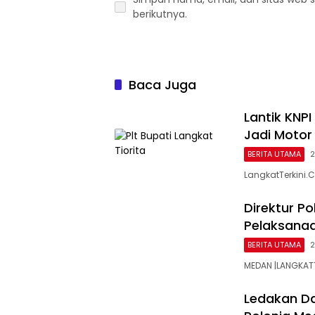
berikutnya.
Baca Juga
Lantik KNPI
Jadi Moto
BERITA UTAMA
2
LangkatTerkini.C
Direktur Po
Pelaksanaa
BERITA UTAMA
2
MEDAN |LANGKATTE
Ledakan D