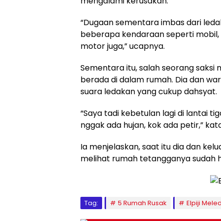
mengalami kerusakan.
“Dugaan sementara imbas dari ledak
beberapa kendaraan seperti mobil,
motor juga,” ucapnya.
Sementara itu, salah seorang saksi 
berada di dalam rumah. Dia dan war
suara ledakan yang cukup dahsyat.
“Saya tadi kebetulan lagi di lantai ti
nggak ada hujan, kok ada petir,” kata
Ia menjelaskan, saat itu dia dan ke
melihat rumah tetangganya sudah 
Tag:
5 Rumah Rusak
Elpiji Mele