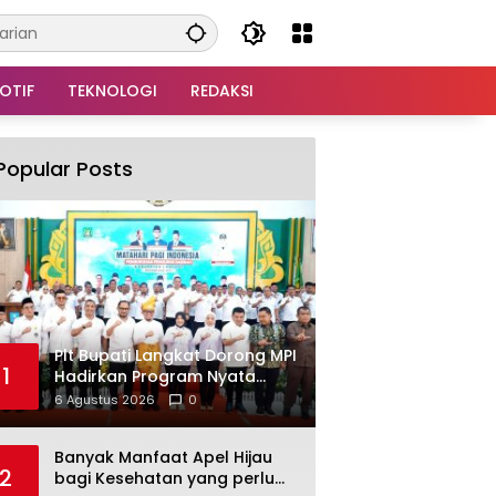
OTIF
TEKNOLOGI
REDAKSI
Popular Posts
Plt Bupati Langkat Dorong MPI
1
Hadirkan Program Nyata
untuk Masyarakat
6 Agustus 2026
0
Banyak Manfaat Apel Hijau
2
bagi Kesehatan yang perlu