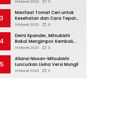
Anda ketahui
14 Maret 2023
0
Manfaat Tomat Ceri untuk
3
Kesehatan dan Cara Tepat
Mengonsumsinya
14 Maret 2023
0
Demi Xpander, Mitsubishi
4
Bakal Mengimpor Kembali
Pajero Sport
14 Maret 2023
0
Aliansi Nissan-Mitsubishi
5
Luncurkan Livina Versi Mungil
14 Maret 2023
0