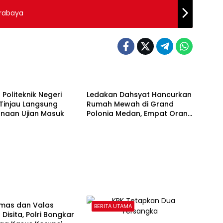
urabaya
 UTAMA
BERITA UTAMA
 Politeknik Negeri
Ledakan Dahsyat Hancurkan
Tinjau Langsung
Rumah Mewah di Grand
anaan Ujian Masuk
Polonia Medan, Empat Orang
Masih Dicari
 UTAMA
Emas dan Valas
BERITA UTAMA
 Disita, Polri Bongkar