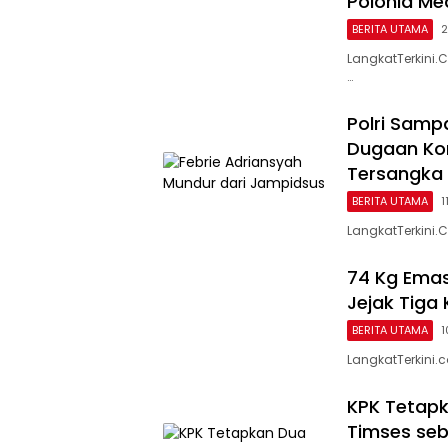
Polonia Me
BERITA UTAMA
2
LangkatTerkini
…
Polri Samp
Dugaan Kor
Tersangka
BERITA UTAMA
1
LangkatTerkini.
74 Kg Emas 
Jejak Tiga
BERITA UTAMA
1
LangkatTerkini
KPK Tetapk
Timses seb