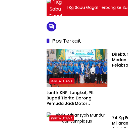
1 Kg Sabu Gagal Terbang ke S
Pos Terkait
BERITA
Direktur
Medan 
Pelaks
BERITA UTAMA
Lantik KNPI Langkat, Plt
Bupati Tiorita Dorong
Pemuda Jadi Motor
BERITA
Kemajuan Daerah
74 Kg 
BERITA UTAMA
Miliaran