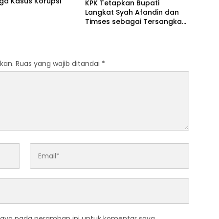
iga Kasus Korupsi
KPK Tetapkan Bupati
Langkat Syah Afandin dan
Timses sebagai Tersangka
Suap Proyek
kan.
Ruas yang wajib ditandai
*
saya pada peramban ini untuk komentar saya