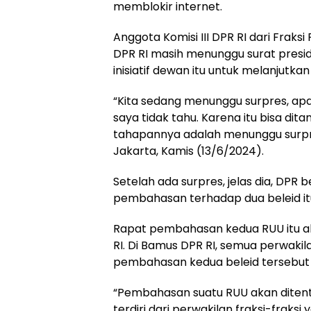
memblokir internet.
Anggota Komisi III DPR RI dari Fraks
DPR RI masih menunggu surat presid
inisiatif dewan itu untuk melanjutk
“Kita sedang menunggu surpres, ap
saya tidak tahu. Karena itu bisa dit
tahapannya adalah menunggu surpre
Jakarta, Kamis (13/6/2024).
Setelah ada surpres, jelas dia, DP
pembahasan terhadap dua beleid it
Rapat pembahasan kedua RUU itu a
RI. Di Bamus DPR RI, semua perwaki
pembahasan kedua beleid tersebut di
“Pembahasan suatu RUU akan ditent
terdiri dari perwakilan fraksi-frak