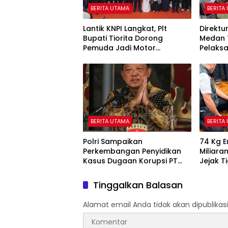
BERITA UTAMA
BERITA
Lantik KNPI Langkat, Plt
Direktur
Bupati Tiorita Dorong
Medan 
Pemuda Jadi Motor
Pelaks
Kemajuan Daerah
BERITA UTAMA
BERITA
Polri Sampaikan
74 Kg 
Perkembangan Penyidikan
Miliaran
Kasus Dugaan Korupsi PT
Jejak T
ASABRI, Eks Jampidsus
Ditetapkan Tersangka
Tinggalkan Balasan
Alamat email Anda tidak akan dipublikasi