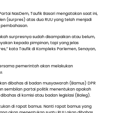
i Partai NasDem, Taufik Basari mengatakan saat ini,
en (surpres) atas dua RUU yang telah menjadi
an pembahasan.
akah surpresnya sudah disampaikan atau belum,
anyakan kepada pimpinan, tapi yang jelas
s,” kata Taufik di Kompleks Parlemen, Senayan,
R bersama pemerintah akan melakukan
u.
kan dibahas di badan musyawarah (Bamus) DPR
lan sembilan partai politik menentukan apakah
bahas di komisi atau badan legislasi (Baleg).
ukan di rapat bamus. Nanti rapat bamus yang
si yang akan menentukan suatu RUU akan dibahas