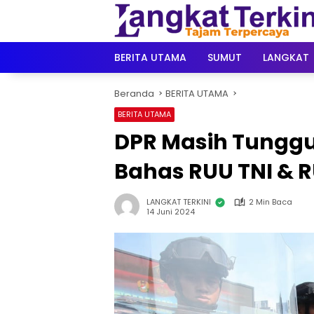
Langsung
ke
konten
BERITA UTAMA
SUMUT
LANGKAT
Beranda
BERITA UTAMA
BERITA UTAMA
DPR Masih Tunggu
Bahas RUU TNI & R
LANGKAT TERKINI
2 Min Baca
14 Juni 2024