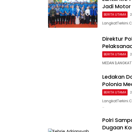
Jadi Moto
BERITA UTAMA
2
LangkatTerkini.C
Direktur Po
Pelaksanaa
BERITA UTAMA
2
MEDAN |LANGKATTE
Ledakan D
Polonia Me
BERITA UTAMA
2
LangkatTerkini
…
Polri Samp
Dugaan Kor