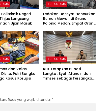
 UTAMA
BERITA UTAMA
 Politeknik Negeri
Ledakan Dahsyat Hancurkan
Tinjau Langsung
Rumah Mewah di Grand
anaan Ujian Masuk
Polonia Medan, Empat Orang
Masih Dicari
 UTAMA
BERITA UTAMA
Emas dan Valas
KPK Tetapkan Bupati
 Disita, Polri Bongkar
Langkat Syah Afandin dan
iga Kasus Korupsi
Timses sebagai Tersangka
Suap Proyek
kan.
Ruas yang wajib ditandai
*