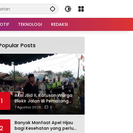
OTIF
TEKNOLOGI
REDAKSI
Popular Posts
Aksi Jilid II, Ratusan Warga
1
Blokir Jalan di Pematang
Cengal, Duduk Bershalawat
7 Agustus 2026
0
Tuntut Pengaspalan Jalan
Puluhan Tahun Rusak
Banyak Manfaat Apel Hijau
2
bagi Kesehatan yang perlu