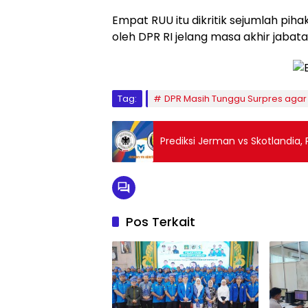
Empat RUU itu dikritik sejumlah pi
oleh DPR RI jelang masa akhir jabata
Tag:
DPR Masih Tunggu Surpres agar 
Prediksi Jerman vs Skotlandia, 
Pos Terkait