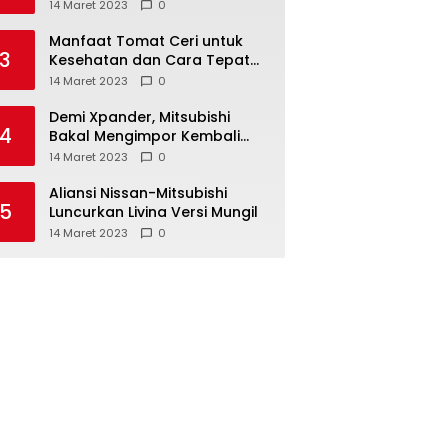
Anda ketahui
14 Maret 2023
0
Manfaat Tomat Ceri untuk
3
Kesehatan dan Cara Tepat
Mengonsumsinya
14 Maret 2023
0
Demi Xpander, Mitsubishi
4
Bakal Mengimpor Kembali
Pajero Sport
14 Maret 2023
0
Aliansi Nissan-Mitsubishi
5
Luncurkan Livina Versi Mungil
14 Maret 2023
0