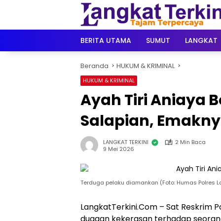
Langsung
ke
konten
BERITA UTAMA
SUMUT
LANGKAT
Beranda
HUKUM & KRIMINAL
HUKUM & KRIMINAL
Ayah Tiri Aniaya 
Salapian, Emaknya
LANGKAT TERKINI
2 Min Baca
9 Mei 2026
Terduga pelaku diamankan (Foto: Humas Polres L
LangkatTerkini.Com – Sat Reskrim 
dugaan kekerasan terhadap seorang