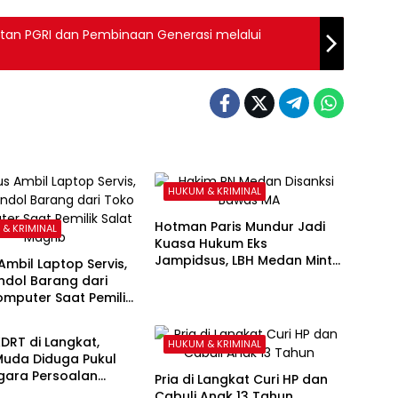
tan PGRI dan Pembinaan Generasi melalui
HUKUM & KRIMINAL
Hotman Paris Mundur Jadi
& KRIMINAL
Kuasa Hukum Eks
Jampidsus, LBH Medan Minta
mbil Laptop Servis,
KPK Segera Ambil Alih
ndol Barang dari
mputer Saat Pemilik
& KRIMINAL
agrib
DRT di Langkat,
HUKUM & KRIMINAL
Muda Diduga Pukul
egara Persoalan
Pria di Langkat Curi HP dan
Cabuli Anak 13 Tahun