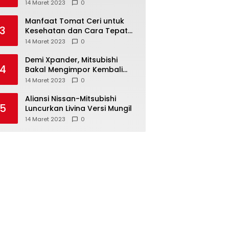
Anda ketahui
14 Maret 2023
0
Manfaat Tomat Ceri untuk
3
Kesehatan dan Cara Tepat
Mengonsumsinya
14 Maret 2023
0
Demi Xpander, Mitsubishi
4
Bakal Mengimpor Kembali
Pajero Sport
14 Maret 2023
0
Aliansi Nissan-Mitsubishi
5
Luncurkan Livina Versi Mungil
14 Maret 2023
0