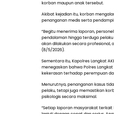
korban maupun anak tersebut.
Akibat kejadian itu, korban menga
penanganan medis serta pendampin
“Begitu menerima laporan, persone
pendalaman hingga terduga pelaku 
akan dilakukan secara profesional, o
(8/5/2026).
Sementara itu, Kapolres Langkat AKBP Da
menegaskan bahwa Polres Langkat 
kekerasan terhadap perempuan da
Menurutnya, penanganan kasus tid
pelaku, tetapi juga memastikan ko
psikologis secara maksimal.
“Setiap laporan masyarakat terkait
lanjuti dengan cepat dan serius. A