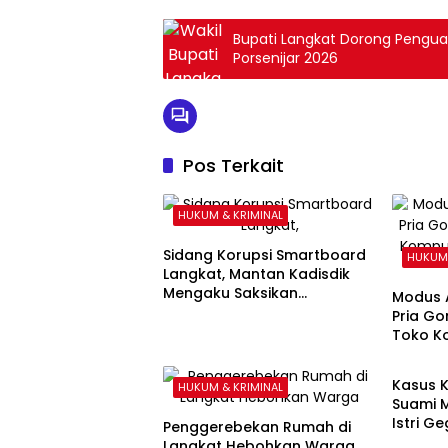
Bupati Langkat Dorong Pengua
Porsenijar 2026
Pos Terkait
HUKUM & KRIMINAL
Sidang Korupsi Smartboard
HUKUM 
Langkat, Mantan Kadisdik
Mengaku Saksikan
Modus A
Penyerahan Uang Rp1 Miliar
Pria Go
kepada Eks Pj Bupati
Toko Ko
HUKUM 
Salat M
Kasus K
HUKUM & KRIMINAL
Suami 
Istri G
Penggerebekan Rumah di
Ibadah
Langkat Hebohkan Warga,