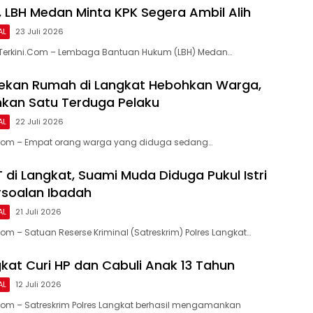
 LBH Medan Minta KPK Segera Ambil Alih
AL
23 Juli 2026
Terkini.Com – Lembaga Bantuan Hukum (LBH) Medan…
ekan Rumah di Langkat Hebohkan Warga,
nkan Satu Terduga Pelaku
AL
22 Juli 2026
.Com – Empat orang warga yang diduga sedang…
 di Langkat, Suami Muda Diduga Pukul Istri
soalan Ibadah
AL
21 Juli 2026
om – Satuan Reserse Kriminal (Satreskrim) Polres Langkat…
gkat Curi HP dan Cabuli Anak 13 Tahun
AL
12 Juli 2026
Com – Satreskrim Polres Langkat berhasil mengamankan