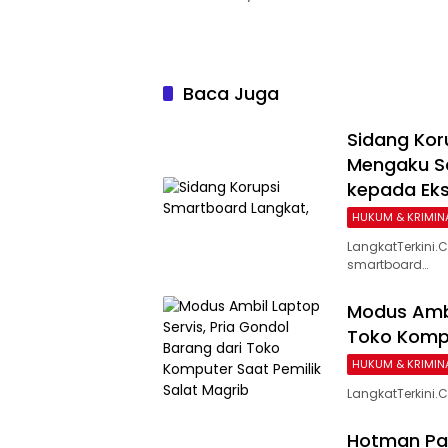
Baca Juga
Sidang Kor
Mengaku Sa
kepada Eks
HUKUM & KRIMIN
LangkatTerkini
smartboard…
Modus Ambi
Toko Kompu
HUKUM & KRIMIN
LangkatTerkini
Hotman Par