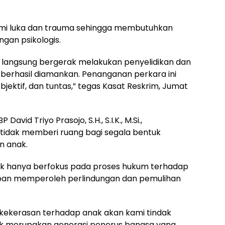
lami luka dan trauma sehingga membutuhkan
gan psikologis.
l langsung bergerak melakukan penyelidikan dan
berhasil diamankan. Penanganan perkara ini
bjektif, dan tuntas,” tegas Kasat Reskrim, Jumat
vid Triyo Prasojo, S.H., S.I.K., M.Si.,
tidak memberi ruang bagi segala bentuk
n anak.
ak hanya berfokus pada proses hukum terhadap
rban memperoleh perlindungan dan pemulihan
 kekerasan terhadap anak akan kami tindak
nak merupakan generasi penerus bangsa yang