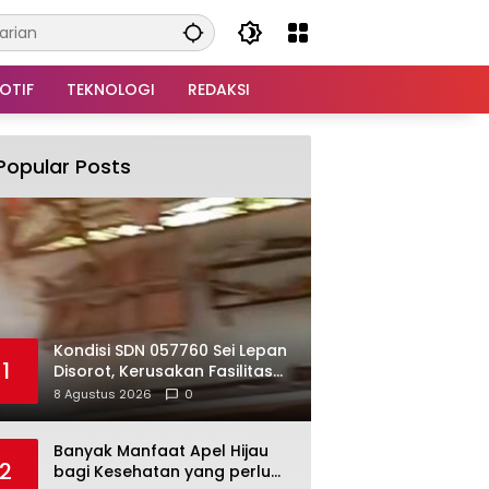
OTIF
TEKNOLOGI
REDAKSI
Popular Posts
Kondisi SDN 057760 Sei Lepan
1
Disorot, Kerusakan Fasilitas
Belajar Dinilai Perlu Segera
8 Agustus 2026
0
Ditangani
Banyak Manfaat Apel Hijau
2
bagi Kesehatan yang perlu