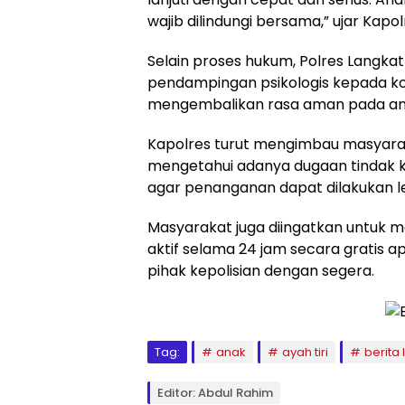
wajib dilindungi bersama,” ujar Kapol
Selain proses hukum, Polres Langka
pendampingan psikologis kepada 
mengembalikan rasa aman pada an
Kapolres turut mengimbau masyarak
mengetahui adanya dugaan tindak
agar penanganan dapat dilakukan l
Masyarakat juga diingatkan untuk m
aktif selama 24 jam secara gratis
pihak kepolisian dengan segera.
Tag:
anak
ayah tiri
berita 
Editor: Abdul Rahim