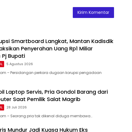
upsi Smartboard Langkat, Mantan Kadisdik
ksikan Penyerahan Uang Rp1 Miliar
 Pj Bupati
AL
5 Agustus 2026
.Com – Persidangan perkara dugaan korupsi pengadaan
l Laptop Servis, Pria Gondol Barang dari
ter Saat Pemilik Salat Magrib
AL
28 Juli 2026
.Com – Seorang pria tak dikenal diduga membawa…
is Mundur Jadi Kuasa Hukum Eks