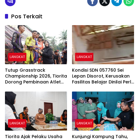
Pos Terkait
LANGKAT
LANGKAT
Tutup Grasstrack
Kondisi SDN 057760 Sei
Championship 2026, Tiorita
Lepan Disorot, Kerusakan
Dorong Pembinaan Atlet
Fasilitas Belajar Dinilai Perlu
dan Wisata Olahraga
Segera Ditangani
Langkat
LANGKAT
LANGKAT
Tiorita Ajak Pelaku Usaha
Kunjungi Kampung Tahu,