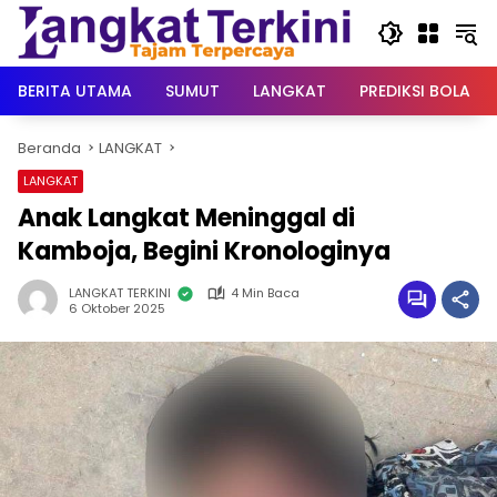
Langsung
ke
konten
BERITA UTAMA
SUMUT
LANGKAT
PREDIKSI BOLA
Beranda
LANGKAT
LANGKAT
Anak Langkat Meninggal di
Kamboja, Begini Kronologinya
LANGKAT TERKINI
4 Min Baca
6 Oktober 2025