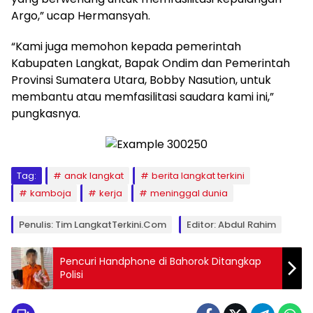
Argo,” ucap Hermansyah.
“Kami juga memohon kepada pemerintah
Kabupaten Langkat, Bapak Ondim dan Pemerintah
Provinsi Sumatera Utara, Bobby Nasution, untuk
membantu atau memfasilitasi saudara kami ini,”
pungkasnya.
Tag:
anak langkat
berita langkat terkini
kamboja
kerja
meninggal dunia
Penulis: Tim LangkatTerkini.Com
Editor: Abdul Rahim
Pencuri Handphone di Bahorok Ditangkap
Polisi