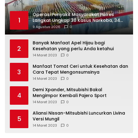
Operasi Penyakit Masyarakat Polres
1
Langkat Ungkap 30 Kasus Narkoba, 34
Tersangka Diamankan
9 Agustus 2026
0
Banyak Manfaat Apel Hijau bagi
2
Kesehatan yang perlu Anda ketahui
14 Maret 2023
0
Manfaat Tomat Ceri untuk Kesehatan dan
3
Cara Tepat Mengonsumsinya
14 Maret 2023
0
Demi Xpander, Mitsubishi Bakal
4
Mengimpor Kembali Pajero Sport
14 Maret 2023
0
Aliansi Nissan-Mitsubishi Luncurkan Livina
5
Versi Mungil
14 Maret 2023
0