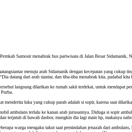
kab Samosir menabrak bus pariwisata di Jalan Besar Sidamanik, N
matangsiantar menuju arah Sidamanik dengan kecepatan yang cukup tingg
ia datang dari arah siantar, dan tiba-tiba menabrak kita, padahal kita b
tersebut langsung dilarikan ke rumah sakit terdekat, untuk mendapat p
 Purba.
enderita luka yang cukup parah adalah si sopir, karena saat dilarikan, 
mobil ambulans terlalu ke kanan arah jurusannya. Diduga si sopir ambu
dan terjatuh di bawah dasbor, mungkin dia lagi main hp, makanya nabrak
berapa warga mengaku takut saat pemindahan jenazah dari ambulans, 