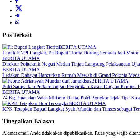
Pos Terkait
BERITA UTAMA
Lantik KNPI Langkat, Plt Bupati Tiorita Dorong Pemuda Jadi Moto
BERITA UTAMA
Direktur Politeknik Negeri Medan Tinjau Langsung Pelaksanaan Uji
BERITA UTAMA
Ledakan Dahsyat Hancurkan Rumah Mewah di Grand Polonia Medan
BERITA UTAMA
Polri Sampaikan Perkembangan Penyidikan Kasus Dugaan Korupsi 
BERITA UTAMA
74 Kg Emas dan Valas Miliaran Disita, Polri Bongkar Jejak Tiga Kas
BERITA UTAMA
KPK Tetapkan Bupati Langkat Syah Afandin dan Timses sebagai Te
Tinggalkan Balasan
Alamat email Anda tidak akan dipublikasikan.
Ruas yang wajib ditan