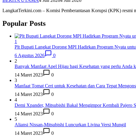
BERITA UTAMA
4 Juli 2026
4 Juli 2026
LangkatTerkini.com – Komisi Pemberantasan Korupsi (KPK) resmi
Popular Posts
1
Plt Bupati Langkat Dorong MPI Hadirkan Program Nyata untu
6 Agustus 2026
0
2
Banyak Manfaat Apel Hijau bagi Kesehatan yang perlu Anda k
14 Maret 2023
0
3
Manfaat Tomat Ceri untuk Kesehatan dan Cara Tepat Mengon
14 Maret 2023
0
4
Demi Xpander, Mitsubishi Bakal Mengimpor Kembali Pajero S
14 Maret 2023
0
5
Aliansi Nissan-Mitsubishi Luncurkan Livina Versi Mungil
14 Maret 2023
0