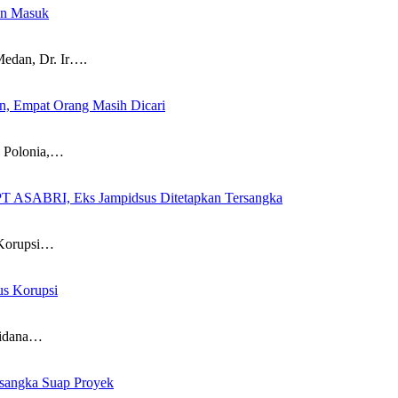
an Masuk
dan, Dr. Ir….
, Empat Orang Masih Dicari
d Polonia,…
PT ASABRI, Eks Jampidsus Ditetapkan Tersangka
 Korupsi…
us Korupsi
Pidana…
rsangka Suap Proyek