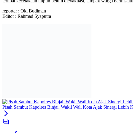
terlibat kecelakaan itupun belum dievakuasi, tampak warga berinisiat
reporter : Oki Budiman
Editor : Rahmad Syaputra
Pisah Sambut Kapolres Binjai, Wakil Wali Kota Ajak Sinergi Lebih 