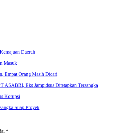
r Kemajuan Daerah
an Masuk
, Empat Orang Masih Dicari
PT ASABRI, Eks Jampidsus Ditetapkan Tersangka
us Korupsi
rsangka Suap Proyek
dai
*