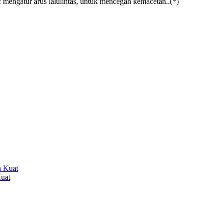
if mengatur arus lalulintas, untuk mencegah kemacetan..(*)
Kuat