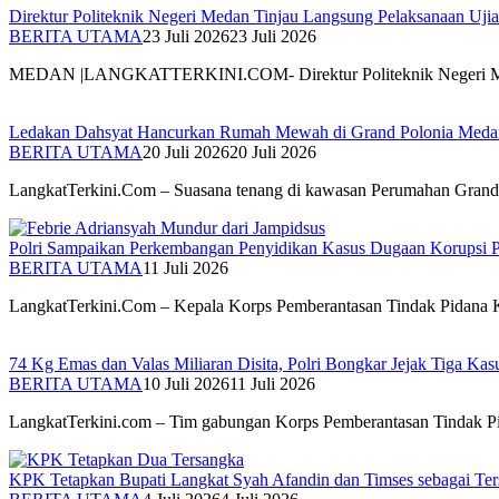
Direktur Politeknik Negeri Medan Tinjau Langsung Pelaksanaan Uji
BERITA UTAMA
23 Juli 2026
23 Juli 2026
MEDAN |LANGKATTERKINI.COM- Direktur Politeknik Negeri Me
Ledakan Dahsyat Hancurkan Rumah Mewah di Grand Polonia Medan
BERITA UTAMA
20 Juli 2026
20 Juli 2026
LangkatTerkini.Com – Suasana tenang di kawasan Perumahan Gran
Polri Sampaikan Perkembangan Penyidikan Kasus Dugaan Korupsi 
BERITA UTAMA
11 Juli 2026
LangkatTerkini.Com – Kepala Korps Pemberantasan Tindak Pidana
74 Kg Emas dan Valas Miliaran Disita, Polri Bongkar Jejak Tiga Kas
BERITA UTAMA
10 Juli 2026
11 Juli 2026
LangkatTerkini.com – Tim gabungan Korps Pemberantasan Tindak 
KPK Tetapkan Bupati Langkat Syah Afandin dan Timses sebagai Te