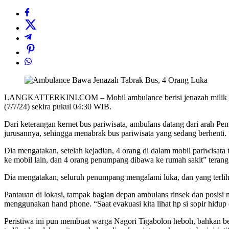
LANGKATTERKINI.COM – Mobil ambulance berisi jenazah milik Pem
(7/7/24) sekira pukul 04:30 WIB.
Dari keterangan kernet bus pariwisata, ambulans datang dari arah Pe
jurusannya, sehingga menabrak bus pariwisata yang sedang berhenti. “D
Dia mengatakan, setelah kejadian, 4 orang di dalam mobil pariwisata 
ke mobil lain, dan 4 orang penumpang dibawa ke rumah sakit” terang
Dia mengatakan, seluruh penumpang mengalami luka, dan yang terlihat m
Pantauan di lokasi, tampak bagian depan ambulans rinsek dan posisi 
menggunakan hand phone. “Saat evakuasi kita lihat hp si sopir hidup 
Peristiwa ini pun membuat warga Nagori Tigabolon heboh, bahkan be