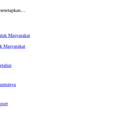
 menetapkan…
k Masyarakat
etahui
sumsinya
port